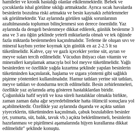
hamileler ve kronik hastalığı olanlar etkilenmektedir. Bebek ve
çocuklarda ishal görülme sıklığı artmaktadır. Ayrıca sıcak havalarda
besinlerin bozulma riski artmakta ve besin kaynaklı zehirlenmeler
sık görülmektedir. Yaz aylarında görülen sağlık sorunlarının
azaltılmasında toplumun bilinçlenmesi son derece önemlidir. Yaz
aylarında da dengeli beslenmeye dikkat edilerek, günlük beslenme 3
ana ve 3 ara öğün şeklinde yeterli miktarlarda olmalı ve tek öğünde
fazla miktarda beslenmeden kaçınılmalıdır. Terleme ile oluşan sıvı ve
mineral kaybını yerine koymak için günlük en az 2-2.5 lt su
tüketilmelidir. Kahve, çay ve gazlı içecekler yerine süt, ayran ve
meyve suları tercih edilmelidir. Vücudun ihtiyacı olan vitamin ve
mineralleri karşılamak amacıyla bol bol meyve tüketilmelidir. Yağlı
besinlerden ve özellikle yağda kızartma şeklinde yapılan besinlerin
tüketiminden kaçınılarak, haşlama ve ızgara yöntemi gibi sağlıklı
pişirme yöntemleri kullanılmalıdır. Hamur tatlıları yerine süt tatlıları,
meyve tatlıları ve dondurma tercih edilmelidir. Besin zehirlenmeleri,
özellikle yaz aylarında artış gösteren hastalıklardan biridir.
Çoğunlukla hafif seyirli ve kısa süreli hastalıklar olmakla birlikte,
zaman zaman daha ağır seyredebilmekte hatta ölümcül sonuçlara yol
açabilmektedir. Özellikle yaz aylarında dışarıda ve açıkta satılan
yiyeceklerin, tüketiminden kaçınılmalı, çabuk bozulabilen besinler
(et, yumurta, süt, balık, tavuk vb.) açıkta bekletilmemeli, besinlerin
hazırlanması ve pişirilmesi aşamalarında hijyen kurallarına dikkat
edilmelidir" şeklinde konuştu.