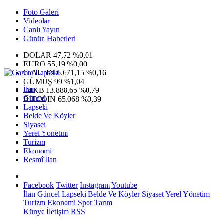
Foto Galeri
Videolar
Canlı Yayın
Günün Haberleri
DOLAR
47,72
%0,01
EURO
55,19
%0,00
G.ALTIN
6.671,15
%0,16
GÜMÜŞ
99
%1,04
İlan
IMKB
13.888,65
%0,79
Güncel
BITCOIN
65.068
%0,39
Lapseki
Belde Ve Köyler
Siyaset
Yerel Yönetim
Turizm
Ekonomi
Resmî İlan
Facebook
Twitter
Instagram
Youtube
İlan
Güncel
Lapseki
Belde Ve Köyler
Siyaset
Yerel Yönetim
Turizm
Ekonomi
Spor
Tarım
Künye
İletişim
RSS