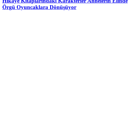
Hikâye Kitaplarındaki Karakterler Annelerin Elinde
Örgü Oyuncaklara Dönüşüyor