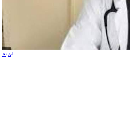
-
+
A
A