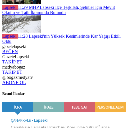
Lapseki
11:29
MHP Lapseki İlçe Teşkilatı, Şehitler İçin Mevlit
Okuttu ve Tatlı İkramında Bulundu
Lapseki
11:28
Lapseki'nin Yüksek Kesimlerinde Kar Yağışı Etkili
Oldu
gazetelapseki
BEĞEN
GazeteLapseki
TAKİP ET
medyabogaz
TAKİP ET
@bogazmedyatv
ABONE OL
Resmî İlanlar