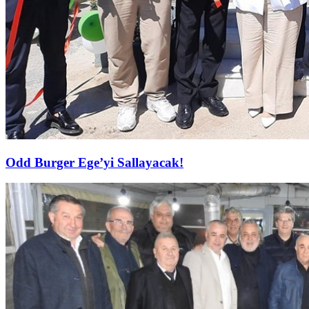
Odd Burger Ege’yi Sallayacak!