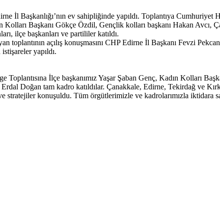
rne İl Başkanlığı’nın ev sahipliğinde yapıldı. Toplantıya Cumhuriyet 
n Kolları Başkanı Gökçe Özdil, Gençlik kolları başkanı Hakan Avcı, 
, ilçe başkanları ve partililer katıldı.
an toplantının açılış konuşmasını CHP Edirne İl Başkanı Fevzi Pekcanl
stişareler yapıldı.
ölge Toplantısına İlçe başkanımız Yaşar Şaban Genç, Kadın Kolları Ba
dal Doğan tam kadro katıldılar. Çanakkale, Edirne, Tekirdağ ve Kırkla
 stratejiler konuşuldu. Tüm örgütlerimizle ve kadrolarımızla iktidara sa