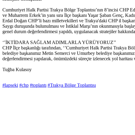
Cumhuriyet Halk Partisi Trakya Bölge Toplantısı’nın 8’incisi CHP Edi
ve Muharrem Erkek’in yanı sıra İlçe başkanı Yaşar Şaban Genç, Kadı
Erdal Doğan CHP’li bazı milletvekilleri ve Trakya'daki CHP il başkanları
Saygı duruşunda bulunulması ve İstiklal Marşı’nın okunmasıyla başlay
genel durum değerlendirmesi yapıldı, uygulanacak stratejiler hakkında i
‘’İKTİDARA SAĞLAM ADIMLARLA YÜRÜYORUZ’’
CHP İlçe başkanlığı tarafından, ‘’Cumhuriyet Halk Partisi Trakya B
belediye başkanımız Metin Semerci ve Umurbey belediye başkanımız Er
değerlendirmesi yapılarak, önümüzdeki süreçte izlenecek yol haritası ve
Tuğba Kulasoy
#lapseki
#chp
#toplantı
#Trakya Bölge Toplantısı