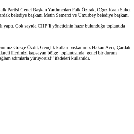
Halk Partisi Genel Başkan Yardımcıları Faik Öztrak, Oğuz Kaan Salıcı
Çardak belediye başkanı Metin Semerci ve Umurbey belediye başkanı
ı yaptı. Çok sayıda CHP’li yöneticinin hazır bulunduğu toplantıda
şkanımız Gökçe Özdil, Gençlik kolları başkanımız Hakan Avcı, Çardak
reli illerimizi kapsayan bölge toplantısında, genel bir durum
ğlam adımlarla yürüyoruz!’’ ifadeleri kullanıldı.