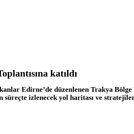
oplantısına katıldı
kanlar Edirne’de düzenlenen Trakya Bölge To
süreçte izlenecek yol haritası ve stratejile