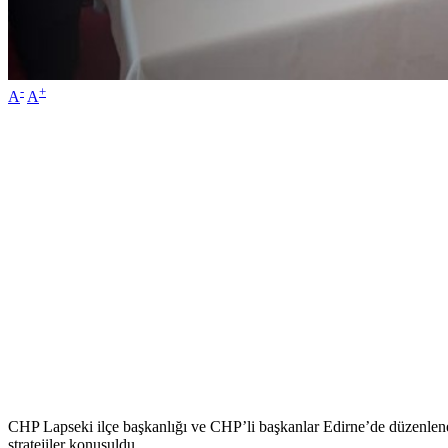
-
+
A
A
CHP Lapseki ilçe başkanlığı ve CHP’li başkanlar Edirne’de düzenlenen 
stratejiler konuşuldu.