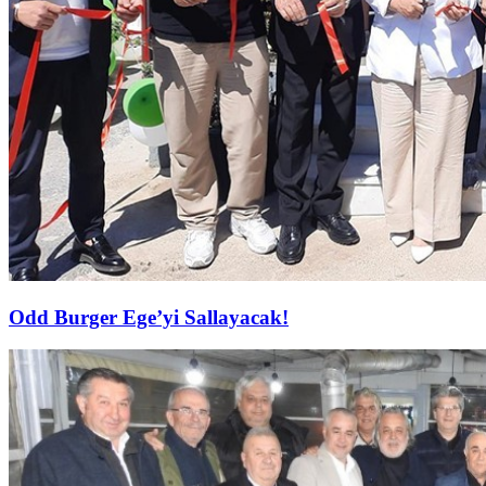
Odd Burger Ege’yi Sallayacak!