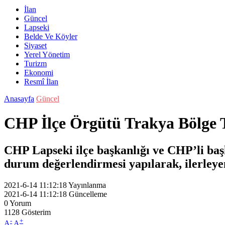
İlan
Güncel
Lapseki
Belde Ve Köyler
Siyaset
Yerel Yönetim
Turizm
Ekonomi
Resmî İlan
Anasayfa
Güncel
CHP İlçe Örgütü Trakya Bölge T
CHP Lapseki ilçe başkanlığı ve CHP’li baş
durum değerlendirmesi yapılarak, ilerleyen 
2021-6-14 11:12:18
Yayınlanma
2021-6-14 11:12:18
Güncelleme
0
Yorum
1128
Gösterim
-
+
A
A