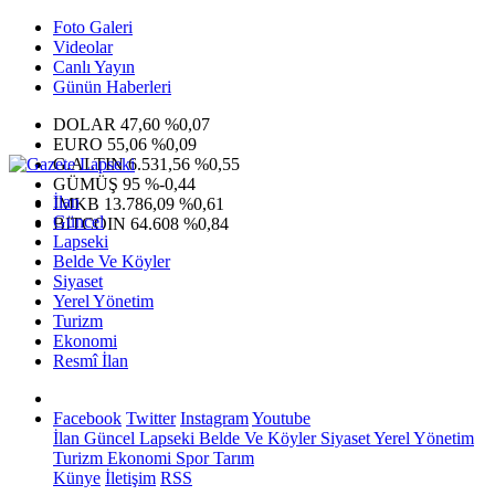
Foto Galeri
Videolar
Canlı Yayın
Günün Haberleri
DOLAR
47,60
%0,07
EURO
55,06
%0,09
G.ALTIN
6.531,56
%0,55
GÜMÜŞ
95
%-0,44
İlan
IMKB
13.786,09
%0,61
Güncel
BITCOIN
64.608
%0,84
Lapseki
Belde Ve Köyler
Siyaset
Yerel Yönetim
Turizm
Ekonomi
Resmî İlan
Facebook
Twitter
Instagram
Youtube
İlan
Güncel
Lapseki
Belde Ve Köyler
Siyaset
Yerel Yönetim
Turizm
Ekonomi
Spor
Tarım
Künye
İletişim
RSS