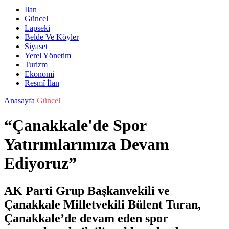
İlan
Güncel
Lapseki
Belde Ve Köyler
Siyaset
Yerel Yönetim
Turizm
Ekonomi
Resmî İlan
Anasayfa
Güncel
“Çanakkale'de Spor
Yatırımlarımıza Devam
Ediyoruz”
AK Parti Grup Başkanvekili ve
Çanakkale Milletvekili Bülent Turan,
Çanakkale’de devam eden spor