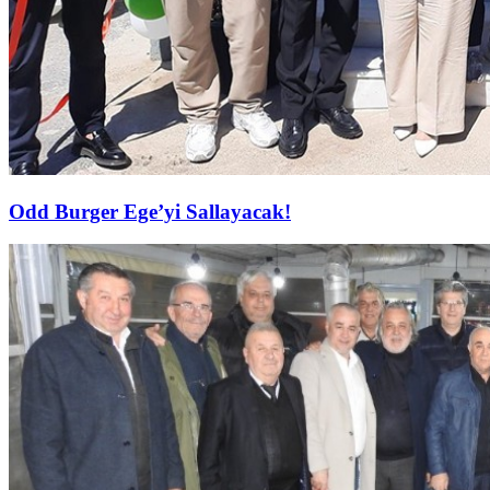
Odd Burger Ege’yi Sallayacak!