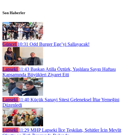
Son Haberler
Güncel
10:31
Odd Burger Ege’yi Sallayacak!
Lapseki
11:43
Başkan Atilla Öztürk, Yaşlılara Saygı Haftası
Kapsamında Büyükleri Ziyaret Etti
Lapseki
11:40
Küçük Sanayi Sitesi Geleneksel İftar Yemeğini
Düzenledi
Lapseki
11:29
MHP Lapseki İlçe Teşkilatı, Şehitler İçin Mevlit