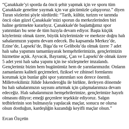
“Çanakkale’yi sporda da öncü şehir yapmak için ve sporu tüm
Çanakkale geneline yaymak için var gücümüzle çalışıyoruz.” diyen
Turan sözlerini şöyle sürdürdü: “Tarih, kültür, turizm ve tarımda
öncü olan güzel Çanakkale’mizi sporun da merkezlerinden biri
haline getirmekte kararlıyız. Çanakkale'de başlattığımız spor
yatırımları bu sene de tüm hızıyla devam ediyor. Başta küçük
köylerimiz olmak üzere, büyük köylerimizde ve merkeze doğru halı
sahalarımızın yapımı devam edecek. Bu kapsamda Merkez’de,
Ezine’de, Lapseki’de, Biga’da ve Gelibolu’da olmak üzere 7 adet
halı saha yapımını tamamlayarak hemşehrilerimizin, gençlerimizin
hizmetine açtık. Ayvacık, Bayramiç, Çan ve Lapseki’de olmak üzere
5 adet yeni halı saha yapımı için ise sözleşmeler imzalandı.
Gençlerimiz bizim hem bugünümüz hem de yarınlarımızdır. Onların
zamanlarını kaliteli geçirmeleri, fiziksel ve zihinsel formlarını
korumak için bunlar gibi spor yatırımları son derece önemli.
Milletvekilimiz Jülide İskenderoğlu ile birlikte, ilerleyen dönemde
bu halı sahalarımızın sayısını artırmak için çalışmalarımıza devam
edeceğiz. Halı sahalarımızın hemşehrilerimize, gençlerimize hayırlı
olmasını diliyor; emeği geçenlere teşekkür ediyoruz. Salgın
tedbirlerinin son bulmasıyla yapılacak maçlar, sonucu ne olursa
olsun dostluğun, kardeşliğin kazandığı keyifli maçlar olsun.”
Ercan Özçetin