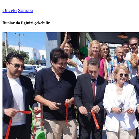
Önceki
Sonraki
Bunlar da ilginizi çekebilir