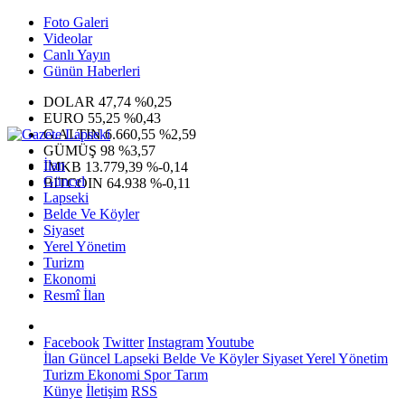
Foto Galeri
Videolar
Canlı Yayın
Günün Haberleri
DOLAR
47,74
%0,25
EURO
55,25
%0,43
G.ALTIN
6.660,55
%2,59
GÜMÜŞ
98
%3,57
İlan
IMKB
13.779,39
%-0,14
Güncel
BITCOIN
64.938
%-0,11
Lapseki
Belde Ve Köyler
Siyaset
Yerel Yönetim
Turizm
Ekonomi
Resmî İlan
Facebook
Twitter
Instagram
Youtube
İlan
Güncel
Lapseki
Belde Ve Köyler
Siyaset
Yerel Yönetim
Turizm
Ekonomi
Spor
Tarım
Künye
İletişim
RSS