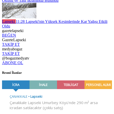
Okuttu ve Tatlı İkramında Bulundu
Lapseki
11:28
Lapseki'nin Yüksek Kesimlerinde Kar Yağışı Etkili
Oldu
gazetelapseki
BEĞEN
GazeteLapseki
TAKİP ET
medyabogaz
TAKİP ET
@bogazmedyatv
ABONE OL
Resmî İlanlar