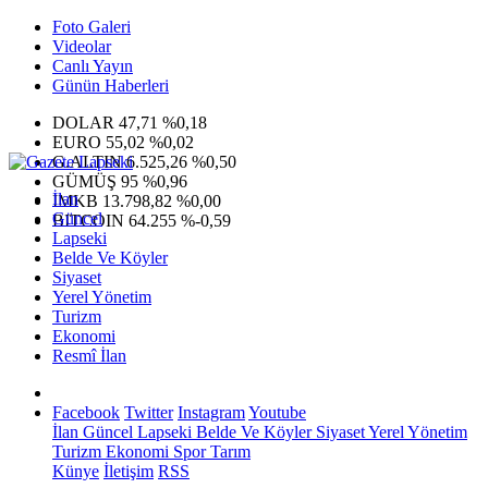
Foto Galeri
Videolar
Canlı Yayın
Günün Haberleri
DOLAR
47,71
%0,18
EURO
55,02
%0,02
G.ALTIN
6.525,26
%0,50
GÜMÜŞ
95
%0,96
İlan
IMKB
13.798,82
%0,00
Güncel
BITCOIN
64.255
%-0,59
Lapseki
Belde Ve Köyler
Siyaset
Yerel Yönetim
Turizm
Ekonomi
Resmî İlan
Facebook
Twitter
Instagram
Youtube
İlan
Güncel
Lapseki
Belde Ve Köyler
Siyaset
Yerel Yönetim
Turizm
Ekonomi
Spor
Tarım
Künye
İletişim
RSS