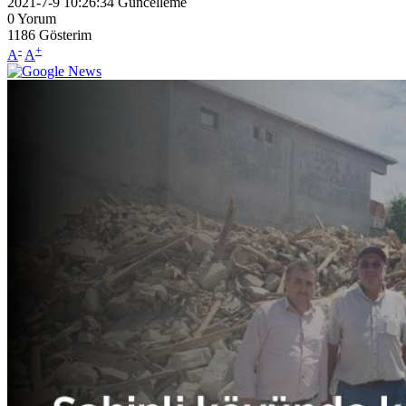
2021-7-9 10:26:34
Güncelleme
0
Yorum
1186
Gösterim
-
+
A
A