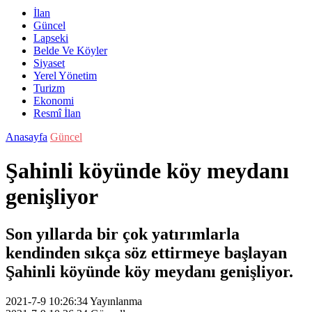
İlan
Güncel
Lapseki
Belde Ve Köyler
Siyaset
Yerel Yönetim
Turizm
Ekonomi
Resmî İlan
Anasayfa
Güncel
Şahinli köyünde köy meydanı
genişliyor
Son yıllarda bir çok yatırımlarla
kendinden sıkça söz ettirmeye başlayan
Şahinli köyünde köy meydanı genişliyor.
2021-7-9 10:26:34
Yayınlanma