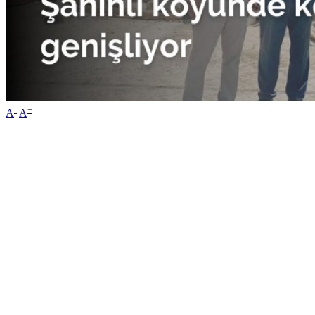
-
+
A
A