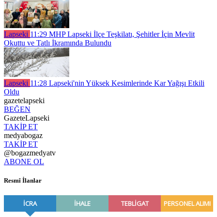
Lapseki
11:29
MHP Lapseki İlçe Teşkilatı, Şehitler İçin Mevlit
Okuttu ve Tatlı İkramında Bulundu
Lapseki
11:28
Lapseki'nin Yüksek Kesimlerinde Kar Yağışı Etkili
Oldu
gazetelapseki
BEĞEN
GazeteLapseki
TAKİP ET
medyabogaz
TAKİP ET
@bogazmedyatv
ABONE OL
Resmî İlanlar