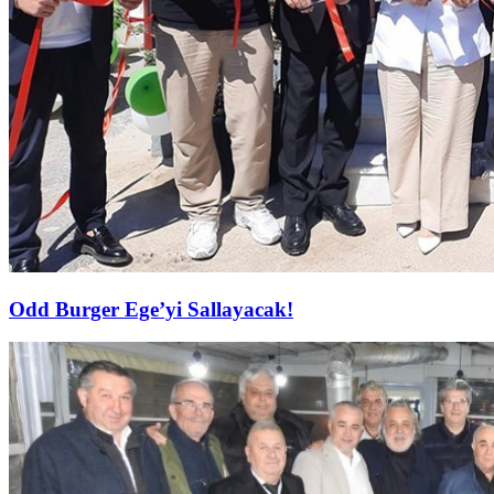
Odd Burger Ege’yi Sallayacak!