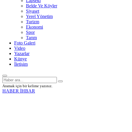
Lapseki
Belde Ve Köyler
Siyaset
Yerel Yönetim
Turizm
Ekonomi
Spor
Tarım
Foto Galeri
Video
Yazarlar
Künye
İletişim
Aramak için bir kelime yazınız.
HABER İHBAR