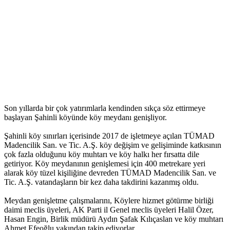
Son yıllarda bir çok yatırımlarla kendinden sıkça söz ettirmeye
başlayan Şahinli köyünde köy meydanı genişliyor.
Şahinli köy sınırları içerisinde 2017 de işletmeye açılan TÜMAD
Madencilik San. ve Tic. A.Ş. köy değişim ve gelişiminde katkısının
çok fazla olduğunu köy muhtarı ve köy halkı her fırsatta dile
getiriyor. Köy meydanının genişlemesi için 400 metrekare yeri
alarak köy tüzel kişiliğine devreden TÜMAD Madencilik San. ve
Tic. A.Ş. vatandaşların bir kez daha takdirini kazanmış oldu.
Meydan genişletme çalışmalarını, Köylere hizmet götürme birliği
daimi meclis üyeleri, AK Parti il Genel meclis üyeleri Halil Özer,
Hasan Engin, Birlik müdürü Aydın Şafak Kılıçaslan ve köy muhtarı
Ahmet Efeoğlu yakından takip ediyorlar.