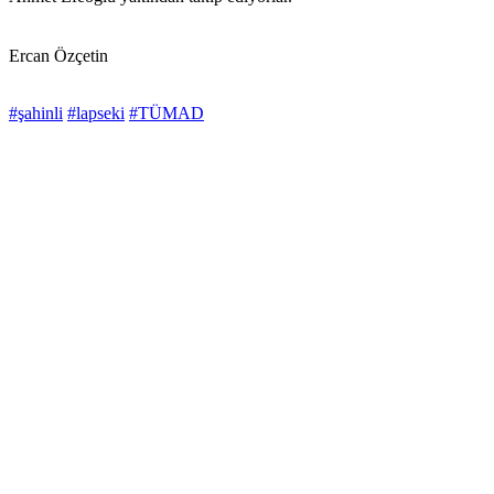
Ercan Özçetin
#şahinli
#lapseki
#TÜMAD