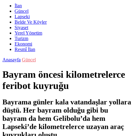
İlan
Güncel
Lapseki
Belde Ve Köyler
Siyaset
Yerel Yönetim
Turizm
Ekonomi
Resmî İlan
Anasayfa
Güncel
Bayram öncesi kilometrelerce
feribot kuyruğu
Bayrama günler kala vatandaşlar yollara
düştü. Her bayram olduğu gibi bu
bayram da hem Gelibolu’da hem
Lapseki’de kilometrelerce uzayan araç
kuyrukları oluştu.