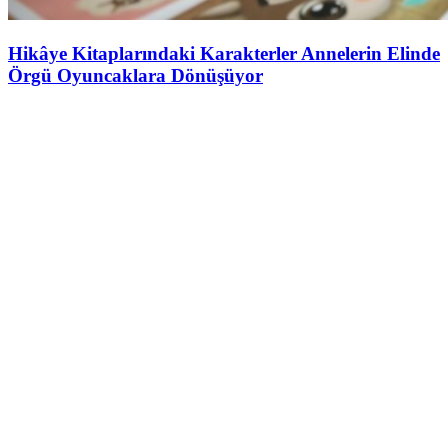
Hikâye Kitaplarındaki Karakterler Annelerin Elinde
Örgü Oyuncaklara Dönüşüyor