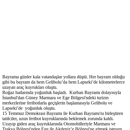
Bayrama günler kala vatandaşlar yollara düştü. Her bayram olduğu
gibi bu bayram da hem Gelibolu’da hem Lapseki’de kilometrelerce
uzayan araç kuyrukları oluştu.
Boğaz hatlarında yoğunluk başladı. Kurban Bayramı dolayısıyla
İstanbul'dan Güney Marmara ve Ege Bölgesi'ndeki turizm
merkezlerine feribotlarla geçişlerin başlamasıyla Gelibolu ve
Lapseki’de yoğunluk oluştu.
15 Temmuz Demokrasi Bayramı ile Kurban Bayramı'nı birleştiren
tatilciler, uzun feribot kuyruklarında beklemek zorunda kaldı.
Uzayıp giden araç kuyruklarında Otomobilleriyle Marmara ve
Trakya Bölgesi'nden Ege ile Akdeniz’e Bölgesi'ne gitmek isteyen