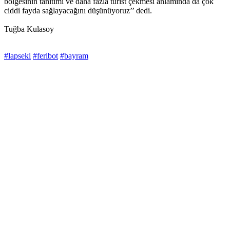
bölgesinin tanıtımı ve daha fazla turist çekmesi anlamında da çok
ciddi fayda sağlayacağını düşünüyoruz’’ dedi.
Tuğba Kulasoy
#lapseki
#feribot
#bayram