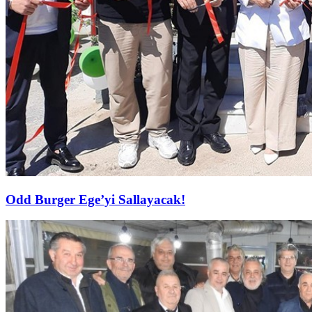
Odd Burger Ege’yi Sallayacak!