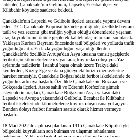
tatilciler, Çanakkale’nin Gelibolu, Lapseki, Eceabat ilçesi ve
Kilitbahir köyünde saatlerce bekledi.
Çanakkale'nin Lapseki ve Gelibolu ilçeleri arasında yapımı devam
eden 1915 Çanakkale Köprüsü hizmete girdiğinde, özellikle bayram
tatili ve yaz sezonu gibi trafiğin yoğun olduğu dönemlerde yaşanan
araç kuyruklarının önüne geçilerek kaliteli ulaşım imkanı sunulacak.
Yaklaşan Kurban Bayramı öncesinde tatil bölgeleri ve yollarda trafik
yoğunluğu arttı. En fazla yoğunluğun yaşandığı illerden
Çanakkale'de özellikle Avrupa'dan Asya kıtasına transit geçişlerde
feribot için kilometrelerce uzayan araç kuyrukları oluşuyor. Yaz
aylarında tatilcilerin, İstanbul başta olmak üzere Trakya'daki
kentlerden, Kuzey Ege ve daha güneydeki turizm merkezlerine
hareket etmesiyle, Çanakkale Boğazı'ndaki feribot iskelelerinde de
yoğunluk artmaya başladı. Özellikle Çanakkale'nin Bozcaada ve
Gökçeada ilçeleri, Assos sahili ve Edremit Körfezi'ne gitmek
isteyenlerin araçları, Çanakkale Boğazı'nın Asya yakasındaki
Lapseki ve Avrupa yakasındaki Gelibolu, Eceabat ile Kilitbahir
feribot iskelelerinde kilometrelerce kuyruk oluşmasına yol açıyor.
Bundan dolayı feribot firmaları saatsiz olarak hizmet vermeye
başladı.
18 Mart 2022'de açılması planlanan 1915 Çanakkale Köprüsü'yle,
bölgedeki kuyrukların son bulması ve ulaşımın rahatlaması
bekleniyor. Yılda yaklaşık 4 milyon aracın feribotlarla ulaşım