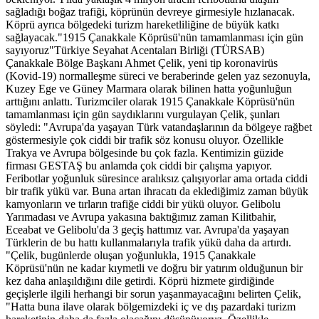
sağladığı boğaz trafiği, köprünün devreye girmesiyle hızlanacak.
Köprü ayrıca bölgedeki turizm hareketliliğine de büyük katkı
sağlayacak."1915 Çanakkale Köprüsü'nün tamamlanması için gün
sayıyoruz"Türkiye Seyahat Acentaları Birliği (TÜRSAB)
Çanakkale Bölge Başkanı Ahmet Çelik, yeni tip koronavirüs
(Kovid-19) normalleşme süreci ve beraberinde gelen yaz sezonuyla,
Kuzey Ege ve Güney Marmara olarak bilinen hatta yoğunluğun
arttığını anlattı. Turizmciler olarak 1915 Çanakkale Köprüsü'nün
tamamlanması için gün saydıklarını vurgulayan Çelik, şunları
söyledi: "Avrupa'da yaşayan Türk vatandaşlarının da bölgeye rağbet
göstermesiyle çok ciddi bir trafik söz konusu oluyor. Özellikle
Trakya ve Avrupa bölgesinde bu çok fazla. Kentimizin güzide
firması GESTAŞ bu anlamda çok ciddi bir çalışma yapıyor.
Feribotlar yoğunluk süresince aralıksız çalışıyorlar ama ortada ciddi
bir trafik yükü var. Buna artan ihracatı da eklediğimiz zaman büyük
kamyonların ve tırların trafiğe ciddi bir yükü oluyor. Gelibolu
Yarımadası ve Avrupa yakasına baktığımız zaman Kilitbahir,
Eceabat ve Gelibolu'da 3 geçiş hattımız var. Avrupa'da yaşayan
Türklerin de bu hattı kullanmalarıyla trafik yükü daha da artırdı.
"Çelik, bugünlerde oluşan yoğunlukla, 1915 Çanakkale
Köprüsü'nün ne kadar kıymetli ve doğru bir yatırım olduğunun bir
kez daha anlaşıldığını dile getirdi. Köprü hizmete girdiğinde
geçişlerle ilgili herhangi bir sorun yaşanmayacağını belirten Çelik,
"Hatta buna ilave olarak bölgemizdeki iç ve dış pazardaki turizm