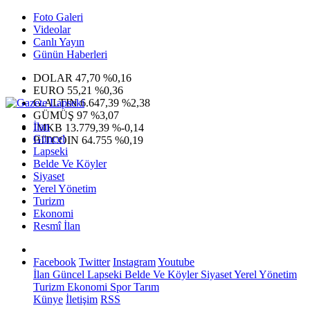
Foto Galeri
Videolar
Canlı Yayın
Günün Haberleri
DOLAR
47,70
%0,16
EURO
55,21
%0,36
G.ALTIN
6.647,39
%2,38
GÜMÜŞ
97
%3,07
İlan
IMKB
13.779,39
%-0,14
Güncel
BITCOIN
64.755
%0,19
Lapseki
Belde Ve Köyler
Siyaset
Yerel Yönetim
Turizm
Ekonomi
Resmî İlan
Facebook
Twitter
Instagram
Youtube
İlan
Güncel
Lapseki
Belde Ve Köyler
Siyaset
Yerel Yönetim
Turizm
Ekonomi
Spor
Tarım
Künye
İletişim
RSS