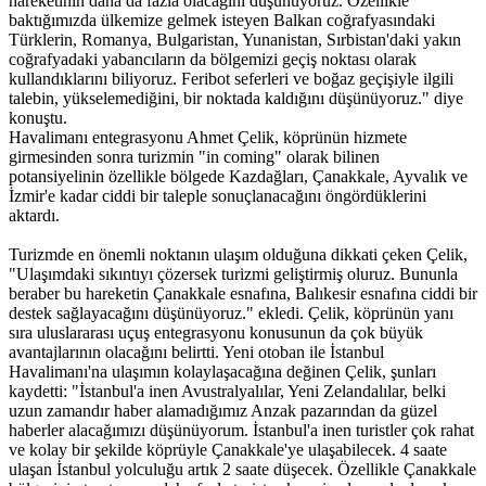
hareketinin daha da fazla olacağını düşünüyoruz. Özellikle
baktığımızda ülkemize gelmek isteyen Balkan coğrafyasındaki
Türklerin, Romanya, Bulgaristan, Yunanistan, Sırbistan'daki yakın
coğrafyadaki yabancıların da bölgemizi geçiş noktası olarak
kullandıklarını biliyoruz. Feribot seferleri ve boğaz geçişiyle ilgili
talebin, yükselemediğini, bir noktada kaldığını düşünüyoruz." diye
konuştu.
Havalimanı entegrasyonu Ahmet Çelik, köprünün hizmete
girmesinden sonra turizmin "in coming" olarak bilinen
potansiyelinin özellikle bölgede Kazdağları, Çanakkale, Ayvalık ve
İzmir'e kadar ciddi bir taleple sonuçlanacağını öngördüklerini
aktardı.
Turizmde en önemli noktanın ulaşım olduğuna dikkati çeken Çelik,
"Ulaşımdaki sıkıntıyı çözersek turizmi geliştirmiş oluruz. Bununla
beraber bu hareketin Çanakkale esnafına, Balıkesir esnafına ciddi bir
destek sağlayacağını düşünüyoruz." ekledi. Çelik, köprünün yanı
sıra uluslararası uçuş entegrasyonu konusunun da çok büyük
avantajlarının olacağını belirtti. Yeni otoban ile İstanbul
Havalimanı'na ulaşımın kolaylaşacağına değinen Çelik, şunları
kaydetti: "İstanbul'a inen Avustralyalılar, Yeni Zelandalılar, belki
uzun zamandır haber alamadığımız Anzak pazarından da güzel
haberler alacağımızı düşünüyorum. İstanbul'a inen turistler çok rahat
ve kolay bir şekilde köprüyle Çanakkale'ye ulaşabilecek. 4 saate
ulaşan İstanbul yolculuğu artık 2 saate düşecek. Özellikle Çanakkale