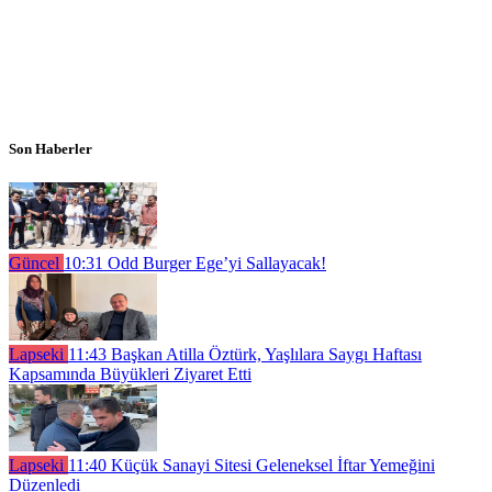
Son Haberler
Güncel
10:31
Odd Burger Ege’yi Sallayacak!
Lapseki
11:43
Başkan Atilla Öztürk, Yaşlılara Saygı Haftası
Kapsamında Büyükleri Ziyaret Etti
Lapseki
11:40
Küçük Sanayi Sitesi Geleneksel İftar Yemeğini
Düzenledi