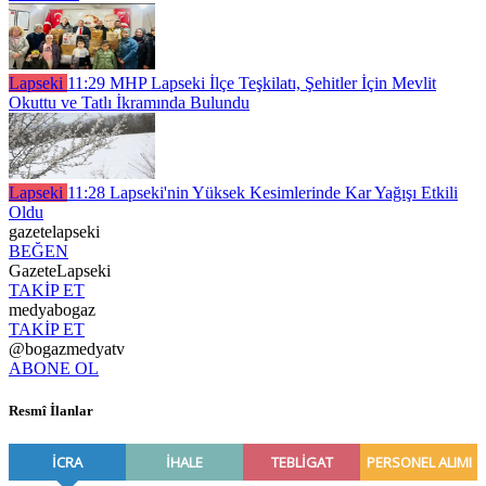
Lapseki
11:29
MHP Lapseki İlçe Teşkilatı, Şehitler İçin Mevlit
Okuttu ve Tatlı İkramında Bulundu
Lapseki
11:28
Lapseki'nin Yüksek Kesimlerinde Kar Yağışı Etkili
Oldu
gazetelapseki
BEĞEN
GazeteLapseki
TAKİP ET
medyabogaz
TAKİP ET
@bogazmedyatv
ABONE OL
Resmî İlanlar