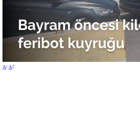
-
+
A
A