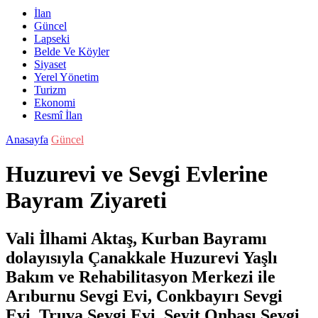
İlan
Güncel
Lapseki
Belde Ve Köyler
Siyaset
Yerel Yönetim
Turizm
Ekonomi
Resmî İlan
Anasayfa
Güncel
Huzurevi ve Sevgi Evlerine
Bayram Ziyareti
Vali İlhami Aktaş, Kurban Bayramı
dolayısıyla Çanakkale Huzurevi Yaşlı
Bakım ve Rehabilitasyon Merkezi ile
Arıburnu Sevgi Evi, Conkbayırı Sevgi
Evi, Truva Sevgi Evi, Seyit Onbaşı Sevgi