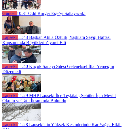
Güncel
10:31
Odd Burger Ege’yi Sallayacak!
Lapseki
11:43
Başkan Atilla Öztürk, Yaşlılara Saygı Haftası
Kapsamında Büyükleri Ziyaret Etti
Lapseki
11:40
Küçük Sanayi Sitesi Geleneksel İftar Yemeğini
Düzenledi
Lapseki
11:29
MHP Lapseki İlçe Teşkilatı, Şehitler İçin Mevlit
Okuttu ve Tatlı İkramında Bulundu
Lapseki
11:28
Lapseki'nin Yüksek Kesimlerinde Kar Yağışı Etkili