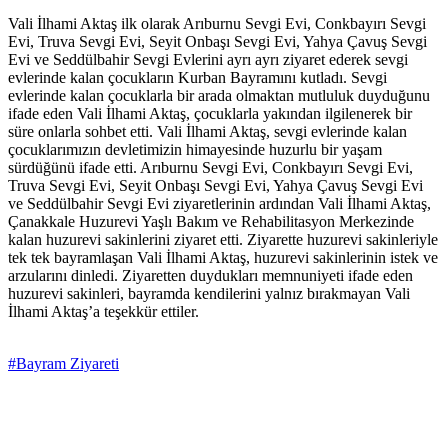
Vali İlhami Aktaş ilk olarak Arıburnu Sevgi Evi, Conkbayırı Sevgi
Evi, Truva Sevgi Evi, Seyit Onbaşı Sevgi Evi, Yahya Çavuş Sevgi
Evi ve Seddülbahir Sevgi Evlerini ayrı ayrı ziyaret ederek sevgi
evlerinde kalan çocukların Kurban Bayramını kutladı. Sevgi
evlerinde kalan çocuklarla bir arada olmaktan mutluluk duyduğunu
ifade eden Vali İlhami Aktaş, çocuklarla yakından ilgilenerek bir
süre onlarla sohbet etti. Vali İlhami Aktaş, sevgi evlerinde kalan
çocuklarımızın devletimizin himayesinde huzurlu bir yaşam
sürdüğünü ifade etti. Arıburnu Sevgi Evi, Conkbayırı Sevgi Evi,
Truva Sevgi Evi, Seyit Onbaşı Sevgi Evi, Yahya Çavuş Sevgi Evi
ve Seddülbahir Sevgi Evi ziyaretlerinin ardından Vali İlhami Aktaş,
Çanakkale Huzurevi Yaşlı Bakım ve Rehabilitasyon Merkezinde
kalan huzurevi sakinlerini ziyaret etti. Ziyarette huzurevi sakinleriyle
tek tek bayramlaşan Vali İlhami Aktaş, huzurevi sakinlerinin istek ve
arzularını dinledi. Ziyaretten duydukları memnuniyeti ifade eden
huzurevi sakinleri, bayramda kendilerini yalnız bırakmayan Vali
İlhami Aktaş’a teşekkür ettiler.
#Bayram Ziyareti