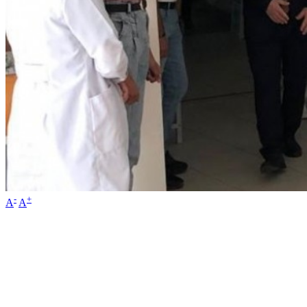
-
+
A
A