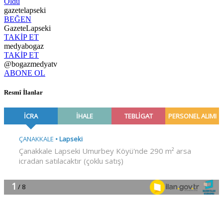
Oldu
gazetelapseki
BEĞEN
GazeteLapseki
TAKİP ET
medyabogaz
TAKİP ET
@bogazmedyatv
ABONE OL
Resmî İlanlar