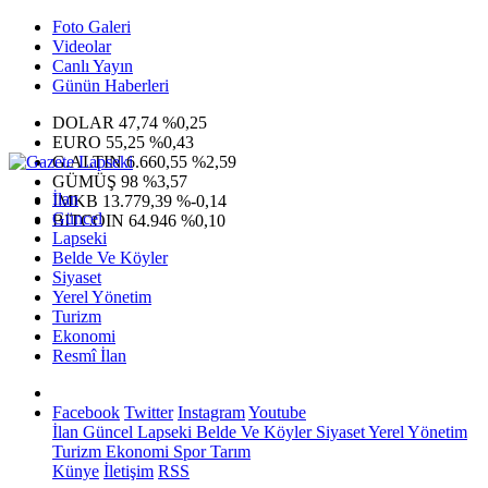
Foto Galeri
Videolar
Canlı Yayın
Günün Haberleri
DOLAR
47,74
%0,25
EURO
55,25
%0,43
G.ALTIN
6.660,55
%2,59
GÜMÜŞ
98
%3,57
İlan
IMKB
13.779,39
%-0,14
Güncel
BITCOIN
64.946
%0,10
Lapseki
Belde Ve Köyler
Siyaset
Yerel Yönetim
Turizm
Ekonomi
Resmî İlan
Facebook
Twitter
Instagram
Youtube
İlan
Güncel
Lapseki
Belde Ve Köyler
Siyaset
Yerel Yönetim
Turizm
Ekonomi
Spor
Tarım
Künye
İletişim
RSS