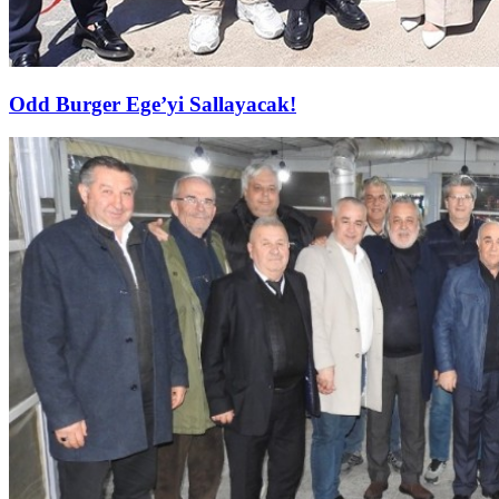
Odd Burger Ege’yi Sallayacak!