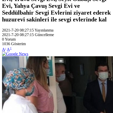
Evi, Yahya Çavuş Sevgi Evi ve
Seddülbahir Sevgi Evlerini ziyaret ederek
huzurevi sakinleri ile sevgi evlerinde kal
2021-7-20 08:27:15
Yayınlanma
2021-7-20 08:27:15
Güncelleme
0
Yorum
1036
Gösterim
-
+
A
A