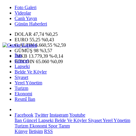
Foto Galeri
Videolar
Canlı Yayın
Günün Haberleri
DOLAR
47,74
%0,25
EURO
55,25
%0,43
G.ALTIN
6.660,55
%2,59
GÜMÜŞ
98
%3,57
İlan
IMKB
13.779,39
%-0,14
Güncel
BITCOIN
65.060
%0,09
Lapseki
Belde Ve Köyler
Siyaset
Yerel Yönetim
Turizm
Ekonomi
Resmî İlan
Facebook
Twitter
Instagram
Youtube
İlan
Güncel
Lapseki
Belde Ve Köyler
Siyaset
Yerel Yönetim
Turizm
Ekonomi
Spor
Tarım
Künye
İletişim
RSS