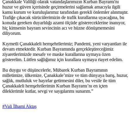
Çanakkale Valiliği olarak vatandaşlarımızın Kurban Bayramı'nı
huzur ve güven içerisinde geçirmelerini sağlamak amacıyla ilgili
kamu kurum ve kuruluşlarımız tarafından gerekli önlemler alınmıştır.
Trafiğe çıkacak sürücülerimizin de trafik kurallarına uyacağına, bu
konuda gereken duyarlılığı azami ölçüde göstereceklerine inanıyor,
hiç kimsenin bayram sevincinin acı ve hüzne dönüşmemesini
diliyorum.
Kıymetli Çanakkaleli hemşehrilerimiz; Pandemi, yeni varyantları ile
devam etmektedir. Kurban Bayramında gerçekleştireceğimiz
ziyaretlerimizde mesafe ve maske kurallarına uymaya özen
gösterelim. Lütfen sağlığımız için kurallara uymaya riayet edelim.
Bu duygu ve düşüncelerle, Mübarek Kurban Bayramının
milletimize, ülkemize, Çanakkale’mize ve tüm dünyaya barış, huzur,
sağlık, mutluluk ve hayırlar getirmesini diler, bu vesile ile tüm
Çanakkaleli hemşehrilerimin Kurban Bayramı’nı en içten
dileklerimle kutlar, sevgi ve saygılarımı sunarım.”
#Vali İlhami Aktaş