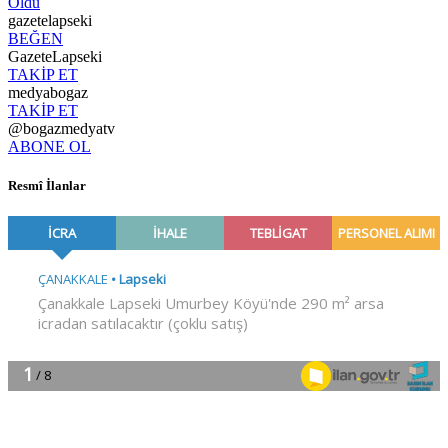
Oldu
gazetelapseki
BEĞEN
GazeteLapseki
TAKİP ET
medyabogaz
TAKİP ET
@bogazmedyatv
ABONE OL
Resmî İlanlar