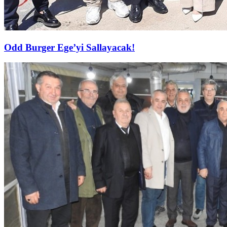
Odd Burger Ege’yi Sallayacak!