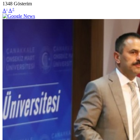
1348
Gösterim
-
+
A
A