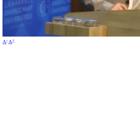
-
+
A
A