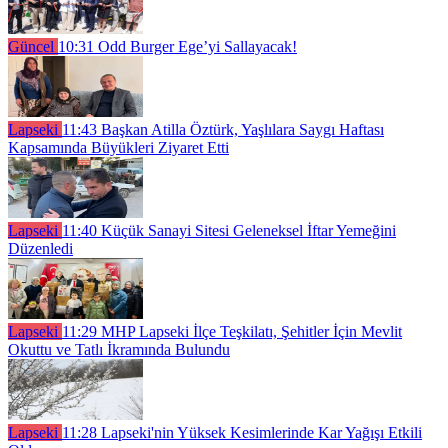
Güncel
10:31
Odd Burger Ege’yi Sallayacak!
Lapseki
11:43
Başkan Atilla Öztürk, Yaşlılara Saygı Haftası
Kapsamında Büyükleri Ziyaret Etti
Lapseki
11:40
Küçük Sanayi Sitesi Geleneksel İftar Yemeğini
Düzenledi
Lapseki
11:29
MHP Lapseki İlçe Teşkilatı, Şehitler İçin Mevlit
Okuttu ve Tatlı İkramında Bulundu
Lapseki
11:28
Lapseki'nin Yüksek Kesimlerinde Kar Yağışı Etkili