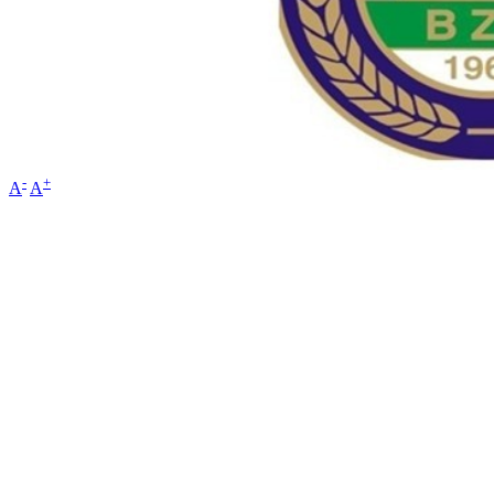
-
+
A
A