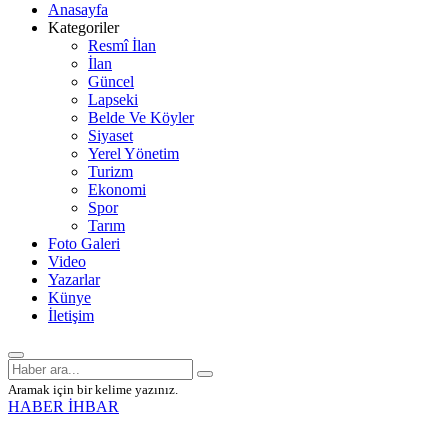
Anasayfa
Kategoriler
Resmî İlan
İlan
Güncel
Lapseki
Belde Ve Köyler
Siyaset
Yerel Yönetim
Turizm
Ekonomi
Spor
Tarım
Foto Galeri
Video
Yazarlar
Künye
İletişim
Aramak için bir kelime yazınız.
HABER İHBAR