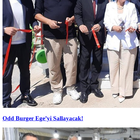
Odd Burger Ege’yi Sallayacak!