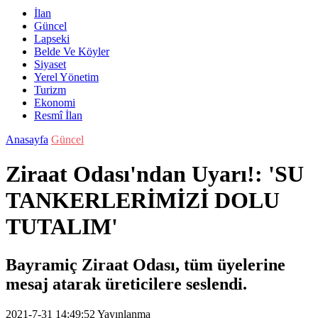
İlan
Güncel
Lapseki
Belde Ve Köyler
Siyaset
Yerel Yönetim
Turizm
Ekonomi
Resmî İlan
Anasayfa
Güncel
Ziraat Odası'ndan Uyarı!: 'SU
TANKERLERİMİZİ DOLU
TUTALIM'
Bayramiç Ziraat Odası, tüm üyelerine
mesaj atarak üreticilere seslendi.
2021-7-31 14:49:52
Yayınlanma