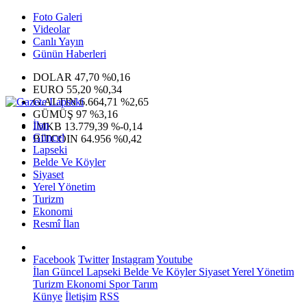
Foto Galeri
Videolar
Canlı Yayın
Günün Haberleri
DOLAR
47,70
%0,16
EURO
55,20
%0,34
G.ALTIN
6.664,71
%2,65
GÜMÜŞ
97
%3,16
İlan
IMKB
13.779,39
%-0,14
Güncel
BITCOIN
64.956
%0,42
Lapseki
Belde Ve Köyler
Siyaset
Yerel Yönetim
Turizm
Ekonomi
Resmî İlan
Facebook
Twitter
Instagram
Youtube
İlan
Güncel
Lapseki
Belde Ve Köyler
Siyaset
Yerel Yönetim
Turizm
Ekonomi
Spor
Tarım
Künye
İletişim
RSS