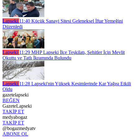
Lapseki
11:40
Küçük Sanayi Sitesi Geleneksel İftar Yemeğini
Düzenledi
Lapseki
11:29
MHP Lapseki İlçe Teşkilatı, Şehitler İçin Mevlit
Okuttu ve Tatlı İkramında Bulundu
Lapseki
11:28
Lapseki'nin Yüksek Kesimlerinde Kar Yağışı Etkili
Oldu
gazetelapseki
BEĞEN
GazeteLapseki
TAKİP ET
medyabogaz
TAKİP ET
@bogazmedyatv
ABONE OL