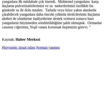
yangınlara ilk müdahale çok önemli. Muhtemel yangınlara karşı
ilaçlama pulverizatörlerimizi ve su tankerlerimizi özellikle bu
günlerde su ile dolu tutalım. Tarlada veya köye yakın alanlarda
çıkabilecek yangınlara daha önceki yıllarda üreticilerimiz ilaçlama
aletleri ile söndürme faaliyetlerine destek vermesi sonucu bazı
yangınların büyümeden söndürüldüğüne şahit olmuştuk. Ormanlar
canımız ciğerimiz, Yeşil vatanı korumak hepimizin görevi. "
Kaynak:
Haber Merkezi
#bayramiç ziraat odası
#orman yangını