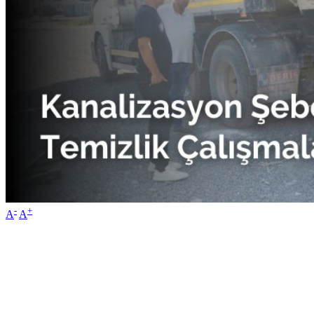
-
+
A
A