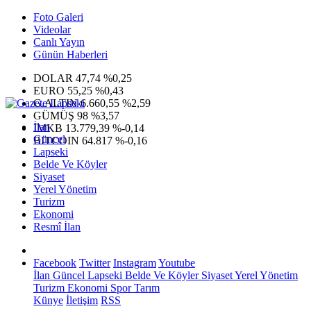
Foto Galeri
Videolar
Canlı Yayın
Günün Haberleri
DOLAR
47,74
%0,25
EURO
55,25
%0,43
G.ALTIN
6.660,55
%2,59
GÜMÜŞ
98
%3,57
İlan
IMKB
13.779,39
%-0,14
Güncel
BITCOIN
64.817
%-0,16
Lapseki
Belde Ve Köyler
Siyaset
Yerel Yönetim
Turizm
Ekonomi
Resmî İlan
Facebook
Twitter
Instagram
Youtube
İlan
Güncel
Lapseki
Belde Ve Köyler
Siyaset
Yerel Yönetim
Turizm
Ekonomi
Spor
Tarım
Künye
İletişim
RSS