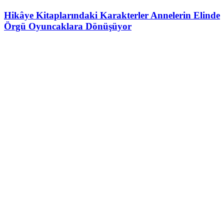
Hikâye Kitaplarındaki Karakterler Annelerin Elinde
Örgü Oyuncaklara Dönüşüyor