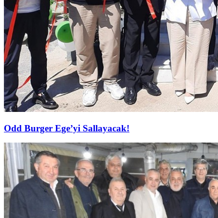
Odd Burger Ege’yi Sallayacak!