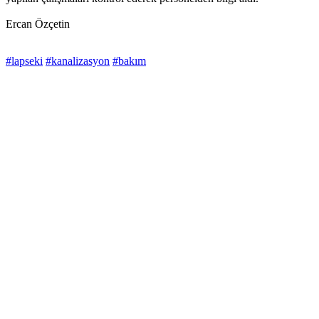
Ercan Özçetin
#lapseki
#kanalizasyon
#bakım