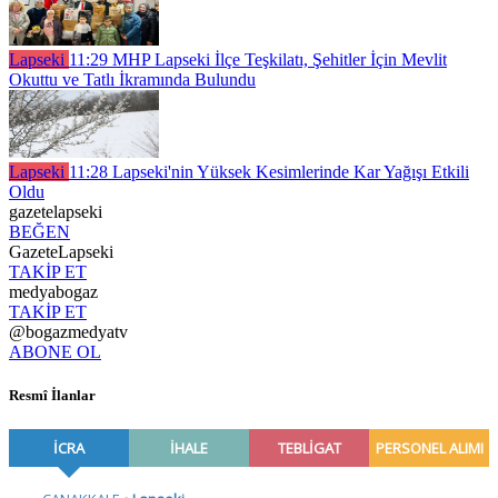
Lapseki
11:29
MHP Lapseki İlçe Teşkilatı, Şehitler İçin Mevlit
Okuttu ve Tatlı İkramında Bulundu
Lapseki
11:28
Lapseki'nin Yüksek Kesimlerinde Kar Yağışı Etkili
Oldu
gazetelapseki
BEĞEN
GazeteLapseki
TAKİP ET
medyabogaz
TAKİP ET
@bogazmedyatv
ABONE OL
Resmî İlanlar