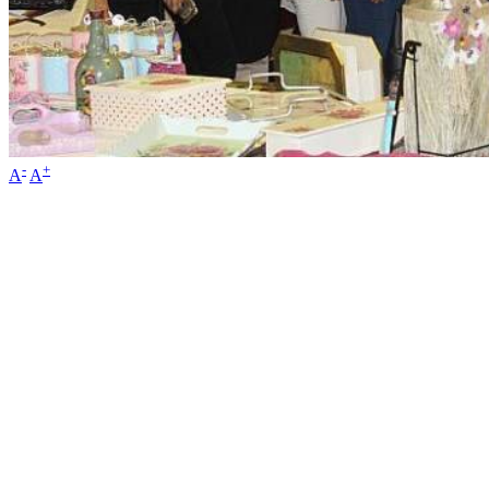
-
+
A
A