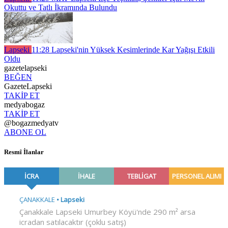
Okuttu ve Tatlı İkramında Bulundu
Lapseki
11:28
Lapseki'nin Yüksek Kesimlerinde Kar Yağışı Etkili
Oldu
gazetelapseki
BEĞEN
GazeteLapseki
TAKİP ET
medyabogaz
TAKİP ET
@bogazmedyatv
ABONE OL
Resmî İlanlar