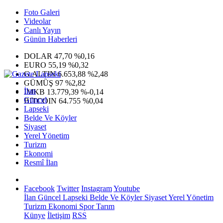
Foto Galeri
Videolar
Canlı Yayın
Günün Haberleri
DOLAR
47,70
%0,16
EURO
55,19
%0,32
G.ALTIN
6.653,88
%2,48
GÜMÜŞ
97
%2,82
İlan
IMKB
13.779,39
%-0,14
Güncel
BITCOIN
64.755
%0,04
Lapseki
Belde Ve Köyler
Siyaset
Yerel Yönetim
Turizm
Ekonomi
Resmî İlan
Facebook
Twitter
Instagram
Youtube
İlan
Güncel
Lapseki
Belde Ve Köyler
Siyaset
Yerel Yönetim
Turizm
Ekonomi
Spor
Tarım
Künye
İletişim
RSS