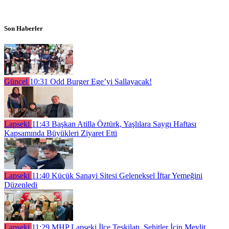
Son Haberler
Güncel
10:31
Odd Burger Ege’yi Sallayacak!
Lapseki
11:43
Başkan Atilla Öztürk, Yaşlılara Saygı Haftası
Kapsamında Büyükleri Ziyaret Etti
Lapseki
11:40
Küçük Sanayi Sitesi Geleneksel İftar Yemeğini
Düzenledi
Lapseki
11:29
MHP Lapseki İlçe Teşkilatı, Şehitler İçin Mevlit