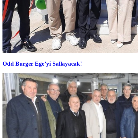
Odd Burger Ege’yi Sallayacak!