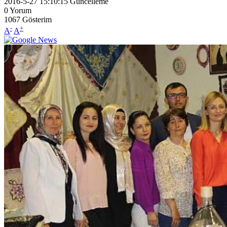
2016-5-27 15:10:15
Güncelleme
0
Yorum
1067
Gösterim
-
+
A
A