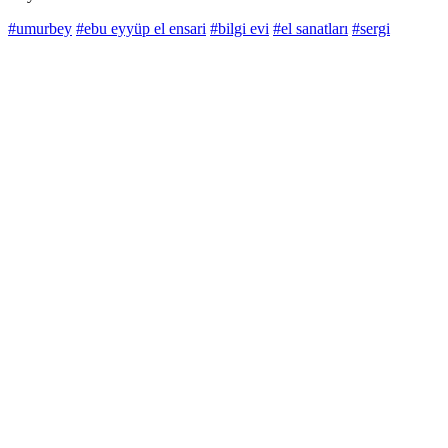
#umurbey
#ebu eyyüp el ensari
#bilgi evi
#el sanatları
#sergi