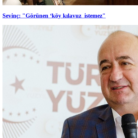
Sevinç: "Görünen ‘köy kılavuz istemez"