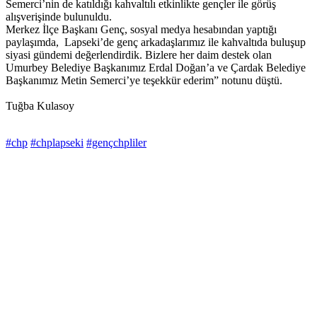
Semerci’nin de katıldığı kahvaltılı etkinlikte gençler ile görüş
alışverişinde bulunuldu.
Merkez İlçe Başkanı Genç, sosyal medya hesabından yaptığı
paylaşımda, Lapseki’de genç arkadaşlarımız ile kahvaltıda buluşup
siyasi gündemi değerlendirdik. Bizlere her daim destek olan
Umurbey Belediye Başkanımız Erdal Doğan’a ve Çardak Belediye
Başkanımız Metin Semerci’ye teşekkür ederim” notunu düştü.
Tuğba Kulasoy
#chp
#chplapseki
#gençchpliler