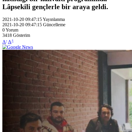
Lâpsekili gençlerle bir araya geldi.
2021-10-20 09:47:15
Yayınlanma
2021-10-20 09:47:15
Güncelleme
0
Yorum
3418
Gösterim
-
+
A
A