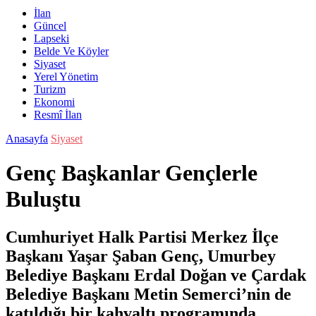
İlan
Güncel
Lapseki
Belde Ve Köyler
Siyaset
Yerel Yönetim
Turizm
Ekonomi
Resmî İlan
Anasayfa
Siyaset
Genç Başkanlar Gençlerle
Buluştu
Cumhuriyet Halk Partisi Merkez İlçe
Başkanı Yaşar Şaban Genç, Umurbey
Belediye Başkanı Erdal Doğan ve Çardak
Belediye Başkanı Metin Semerci’nin de
katıldığı bir kahvaltı programında