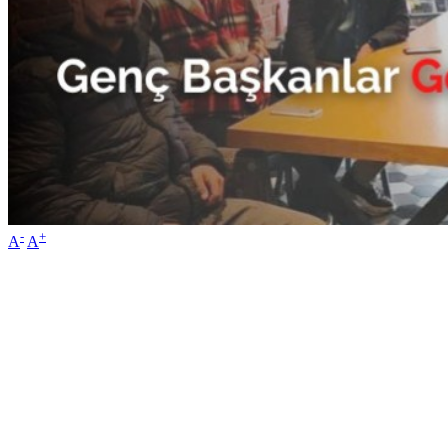
-
+
A
A