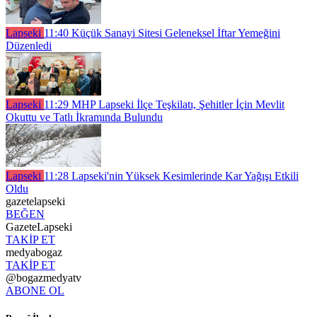
Lapseki
11:40
Küçük Sanayi Sitesi Geleneksel İftar Yemeğini
Düzenledi
Lapseki
11:29
MHP Lapseki İlçe Teşkilatı, Şehitler İçin Mevlit
Okuttu ve Tatlı İkramında Bulundu
Lapseki
11:28
Lapseki'nin Yüksek Kesimlerinde Kar Yağışı Etkili
Oldu
gazetelapseki
BEĞEN
GazeteLapseki
TAKİP ET
medyabogaz
TAKİP ET
@bogazmedyatv
ABONE OL