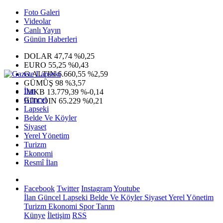
Foto Galeri
Videolar
Canlı Yayın
Günün Haberleri
DOLAR
47,74
%0,25
EURO
55,25
%0,43
G.ALTIN
6.660,55
%2,59
GÜMÜŞ
98
%3,57
İlan
IMKB
13.779,39
%-0,14
Güncel
BITCOIN
65.229
%0,21
Lapseki
Belde Ve Köyler
Siyaset
Yerel Yönetim
Turizm
Ekonomi
Resmî İlan
Facebook
Twitter
Instagram
Youtube
İlan
Güncel
Lapseki
Belde Ve Köyler
Siyaset
Yerel Yönetim
Turizm
Ekonomi
Spor
Tarım
Künye
İletişim
RSS