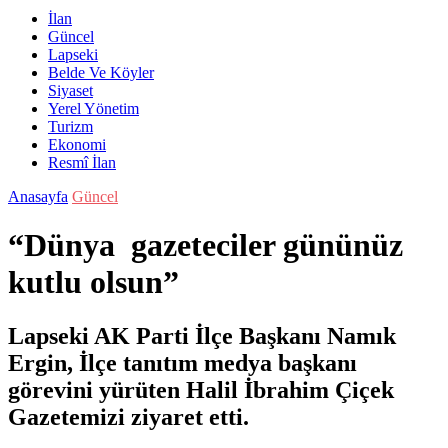
İlan
Güncel
Lapseki
Belde Ve Köyler
Siyaset
Yerel Yönetim
Turizm
Ekonomi
Resmî İlan
Anasayfa
Güncel
“Dünya gazeteciler gününüz
kutlu olsun”
Lapseki AK Parti İlçe Başkanı Namık
Ergin, İlçe tanıtım medya başkanı
görevini yürüten Halil İbrahim Çiçek
Gazetemizi ziyaret etti.