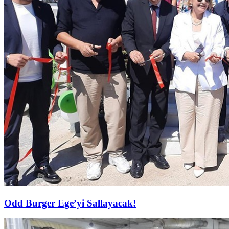
Odd Burger Ege’yi Sallayacak!