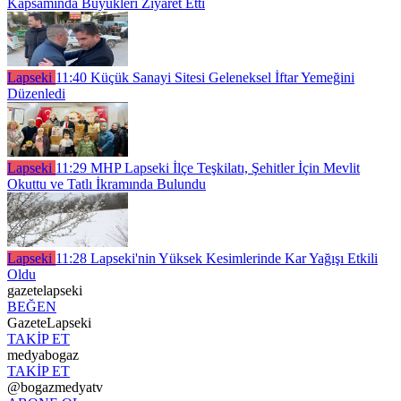
Kapsamında Büyükleri Ziyaret Etti
Lapseki
11:40
Küçük Sanayi Sitesi Geleneksel İftar Yemeğini
Düzenledi
Lapseki
11:29
MHP Lapseki İlçe Teşkilatı, Şehitler İçin Mevlit
Okuttu ve Tatlı İkramında Bulundu
Lapseki
11:28
Lapseki'nin Yüksek Kesimlerinde Kar Yağışı Etkili
Oldu
gazetelapseki
BEĞEN
GazeteLapseki
TAKİP ET
medyabogaz
TAKİP ET
@bogazmedyatv