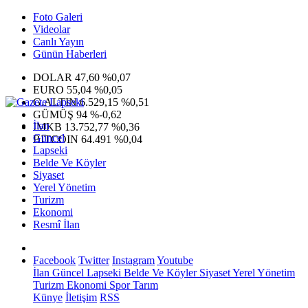
Foto Galeri
Videolar
Canlı Yayın
Günün Haberleri
DOLAR
47,60
%0,07
EURO
55,04
%0,05
G.ALTIN
6.529,15
%0,51
GÜMÜŞ
94
%-0,62
İlan
IMKB
13.752,77
%0,36
Güncel
BITCOIN
64.491
%0,04
Lapseki
Belde Ve Köyler
Siyaset
Yerel Yönetim
Turizm
Ekonomi
Resmî İlan
Facebook
Twitter
Instagram
Youtube
İlan
Güncel
Lapseki
Belde Ve Köyler
Siyaset
Yerel Yönetim
Turizm
Ekonomi
Spor
Tarım
Künye
İletişim
RSS