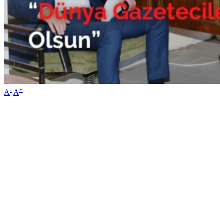
-
+
A
A