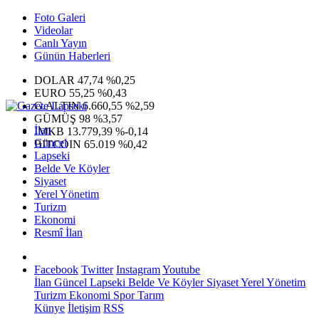
Foto Galeri
Videolar
Canlı Yayın
Günün Haberleri
DOLAR
47,74
%0,25
EURO
55,25
%0,43
G.ALTIN
6.660,55
%2,59
GÜMÜŞ
98
%3,57
İlan
IMKB
13.779,39
%-0,14
Güncel
BITCOIN
65.019
%0,42
Lapseki
Belde Ve Köyler
Siyaset
Yerel Yönetim
Turizm
Ekonomi
Resmî İlan
Facebook
Twitter
Instagram
Youtube
İlan
Güncel
Lapseki
Belde Ve Köyler
Siyaset
Yerel Yönetim
Turizm
Ekonomi
Spor
Tarım
Künye
İletişim
RSS