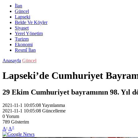
İlan
Güncel
Lapseki
Belde Ve Köyler
Siyaset
Yerel Yönetim
Turizm
Ekonomi
Resmî İlan
Anasayfa
Güncel
Lapseki’de Cumhuriyet Bayram
29 Ekim Cumhuriyet bayramının 98. Yıl d
2021-11-1 10:05:08
Yayınlanma
2021-11-1 10:05:08
Güncelleme
0
Yorum
789
Gösterim
-
+
A
A