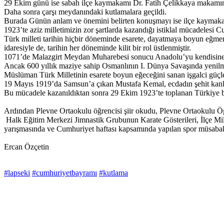
29 Ekim günü ise sabah ilçe kaymakamı Dr. Fatih Çelikkaya makamında
Daha sonra çarşı meydanındaki kutlamalara geçildi.
Burada Günün anlam ve önemini belirten konuşmayı ise ilçe kaymakam
1923’te aziz milletimizin zor şartlarda kazandığı istiklal mücadelesi C
Türk milleti tarihin hiçbir döneminde esarete, dayatmaya boyun eğmemi
idaresiyle de, tarihin her döneminde kilit bir rol üstlenmiştir.
1071’de Malazgirt Meydan Muharebesi sonucu Anadolu’yu kendisine yurt
Ancak 600 yıllık maziye sahip Osmanlının I. Dünya Savaşında yenilmesi
Müslüman Türk Milletinin esarete boyun eğeceğini sanan işgalci güçler
19 Mayıs 1919’da Samsun’a çıkan Mustafa Kemal, ecdadın şehit kanları
Bu mücadele kazanıldıktan sonra 29 Ekim 1923’te toplanan Türkiye büyü
Ardından Plevne Ortaokulu öğrencisi şiir okudu, Plevne Ortaokulu Öğr
Halk Eğitim Merkezi Jimnastik Grubunun Karate Gösterileri, İlçe Mi
yarışmasında ve Cumhuriyet haftası kapsamında yapılan spor müsabakal
Ercan Özçetin
#lapseki
#cumhuriyetbayramı
#kutlama