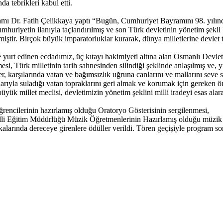
 tebrikleri kabul etti.
ı Dr. Fatih Çelikkaya yaptı “Bugün, Cumhuriyet Bayramını 98. yılında
umhuriyetin ilanıyla taçlandırılmış ve son Türk devletinin yönetim şekli b
ştir. Birçok büyük imparatorluklar kurarak, dünya milletlerine devlet te
 edinen ecdadımız, üç kıtayı hakimiyeti altına alan Osmanlı Devleti i
, Türk milletinin tarih sahnesinden silindiği şeklinde anlaşılmış ve, y
, karşılarında vatan ve bağımsızlık uğruna canlarını ve mallarını seve 
yla suladığı vatan topraklarını geri almak ve korumak için gereken örg
k millet meclisi, devletimizin yönetim şeklini milli iradeyi esas alar
encilerinin hazırlamış olduğu Oratoryo Gösterisinin sergilenmesi,
lli Eğitim Müdürlüğü Müzik Öğretmenlerinin Hazırlamış olduğu müzik d
arında dereceye girenlere ödüller verildi. Tören geçişiyle program son