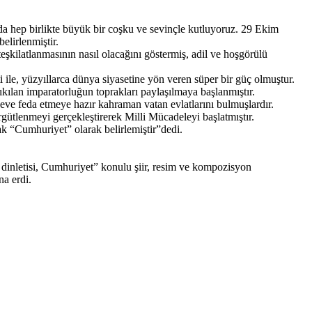
 hep birlikte büyük bir coşku ve sevinçle kutluyoruz. 29 Ekim
elirlenmiştir.
şkilatlanmasının nasıl olacağını göstermiş, adil ve hoşgörülü
le, yüzyıllarca dünya siyasetine yön veren süper bir güç olmuştur.
ıkılan imparatorluğun toprakları paylaşılmaya başlanmıştır.
seve feda etmeye hazır kahraman vatan evlatlarını bulmuşlardır.
ütlenmeyi gerçekleştirerek Milli Mücadeleyi başlatmıştır.
ak “Cumhuriyet” olarak belirlemiştir”dedi.
inletisi, Cumhuriyet” konulu şiir, resim ve kompozisyon
a erdi.