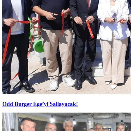
Odd Burger Ege’yi Sallayacak!