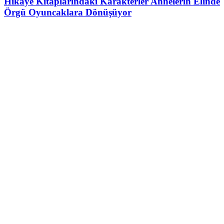
Hikâye Kitaplarındaki Karakterler Annelerin Elinde
Örgü Oyuncaklara Dönüşüyor