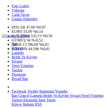
Foto Galeri
Videolar
Canlı Yayın
Günün Haberleri
DOLAR
47,60
%0,07
EURO
55,09
%0,14
G.ALTIN
6.532,15
%0,56
GÜMÜŞ
94
%-0,52
İlan
IMKB
13.786,66
%0,61
Güncel
BITCOIN
64.596
%0,81
Lapseki
Belde Ve Köyler
Siyaset
Yerel Yönetim
Turizm
Ekonomi
Resmî İlan
Facebook
Twitter
Instagram
Youtube
İlan
Güncel
Lapseki
Belde Ve Köyler
Siyaset
Yerel Yönetim
Turizm
Ekonomi
Spor
Tarım
Künye
İletişim
RSS