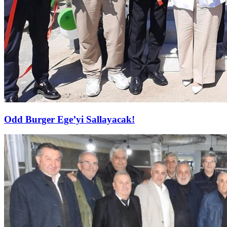
Odd Burger Ege’yi Sallayacak!