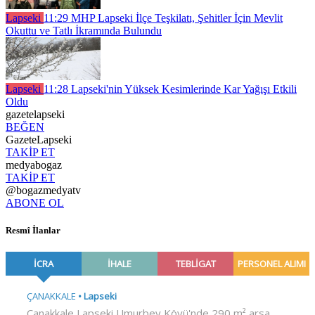
Lapseki
11:29
MHP Lapseki İlçe Teşkilatı, Şehitler İçin Mevlit
Okuttu ve Tatlı İkramında Bulundu
Lapseki
11:28
Lapseki'nin Yüksek Kesimlerinde Kar Yağışı Etkili
Oldu
gazetelapseki
BEĞEN
GazeteLapseki
TAKİP ET
medyabogaz
TAKİP ET
@bogazmedyatv
ABONE OL
Resmî İlanlar