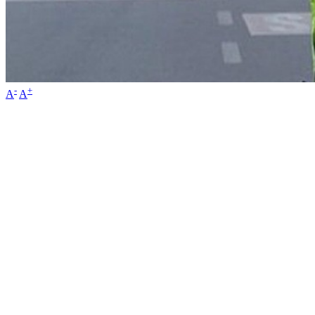
-
+
A
A