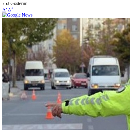
753
Gösterim
-
+
A
A