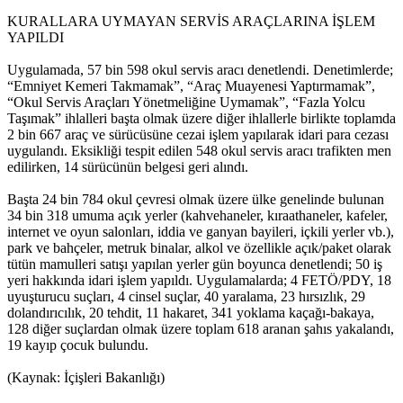
KURALLARA UYMAYAN SERVİS ARAÇLARINA İŞLEM
YAPILDI
Uygulamada, 57 bin 598 okul servis aracı denetlendi. Denetimlerde;
“Emniyet Kemeri Takmamak”, “Araç Muayenesi Yaptırmamak”,
“Okul Servis Araçları Yönetmeliğine Uymamak”, “Fazla Yolcu
Taşımak” ihlalleri başta olmak üzere diğer ihlallerle birlikte toplamda
2 bin 667 araç ve sürücüsüne cezai işlem yapılarak idari para cezası
uygulandı. Eksikliği tespit edilen 548 okul servis aracı trafikten men
edilirken, 14 sürücünün belgesi geri alındı.
Başta 24 bin 784 okul çevresi olmak üzere ülke genelinde bulunan
34 bin 318 umuma açık yerler (kahvehaneler, kıraathaneler, kafeler,
internet ve oyun salonları, iddia ve ganyan bayileri, içkili yerler vb.),
park ve bahçeler, metruk binalar, alkol ve özellikle açık/paket olarak
tütün mamulleri satışı yapılan yerler gün boyunca denetlendi; 50 iş
yeri hakkında idari işlem yapıldı. Uygulamalarda; 4 FETÖ/PDY, 18
uyuşturucu suçları, 4 cinsel suçlar, 40 yaralama, 23 hırsızlık, 29
dolandırıcılık, 20 tehdit, 11 hakaret, 341 yoklama kaçağı-bakaya,
128 diğer suçlardan olmak üzere toplam 618 aranan şahıs yakalandı,
19 kayıp çocuk bulundu.
(Kaynak: İçişleri Bakanlığı)