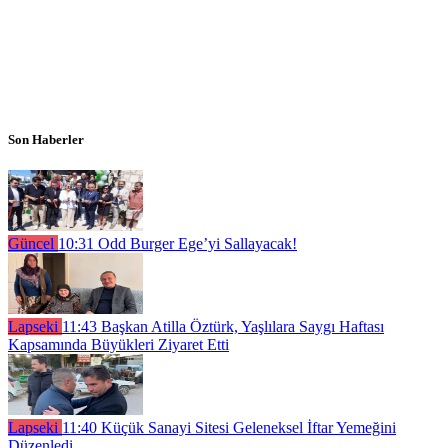
Son Haberler
Güncel
10:31
Odd Burger Ege’yi Sallayacak!
Lapseki
11:43
Başkan Atilla Öztürk, Yaşlılara Saygı Haftası
Kapsamında Büyükleri Ziyaret Etti
Lapseki
11:40
Küçük Sanayi Sitesi Geleneksel İftar Yemeğini
Düzenledi