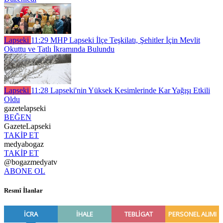
Lapseki
11:29
MHP Lapseki İlçe Teşkilatı, Şehitler İçin Mevlit
Okuttu ve Tatlı İkramında Bulundu
Lapseki
11:28
Lapseki'nin Yüksek Kesimlerinde Kar Yağışı Etkili
Oldu
gazetelapseki
BEĞEN
GazeteLapseki
TAKİP ET
medyabogaz
TAKİP ET
@bogazmedyatv
ABONE OL
Resmî İlanlar