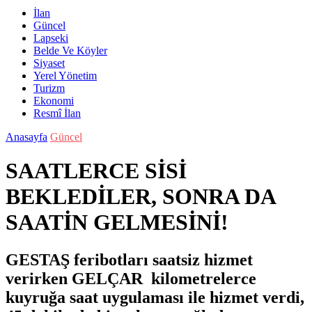
İlan
Güncel
Lapseki
Belde Ve Köyler
Siyaset
Yerel Yönetim
Turizm
Ekonomi
Resmî İlan
Anasayfa
Güncel
SAATLERCE SİSİ
BEKLEDİLER, SONRA DA
SAATİN GELMESİNİ!
GESTAŞ feribotları saatsiz hizmet
verirken GELÇAR kilometrelerce
kuyruğa saat uygulaması ile hizmet verdi,