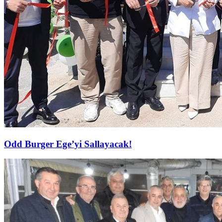
Odd Burger Ege’yi Sallayacak!