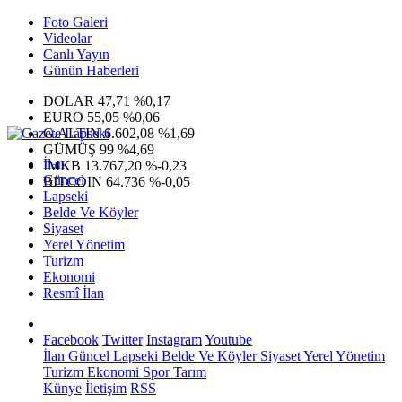
Foto Galeri
Videolar
Canlı Yayın
Günün Haberleri
DOLAR
47,71
%0,17
EURO
55,05
%0,06
G.ALTIN
6.602,08
%1,69
GÜMÜŞ
99
%4,69
İlan
IMKB
13.767,20
%-0,23
Güncel
BITCOIN
64.736
%-0,05
Lapseki
Belde Ve Köyler
Siyaset
Yerel Yönetim
Turizm
Ekonomi
Resmî İlan
Facebook
Twitter
Instagram
Youtube
İlan
Güncel
Lapseki
Belde Ve Köyler
Siyaset
Yerel Yönetim
Turizm
Ekonomi
Spor
Tarım
Künye
İletişim
RSS