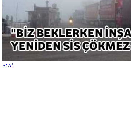
-
+
A
A