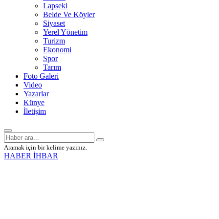
Lapseki
Belde Ve Köyler
Siyaset
Yerel Yönetim
Turizm
Ekonomi
Spor
Tarım
Foto Galeri
Video
Yazarlar
Künye
İletişim
Aramak için bir kelime yazınız.
HABER İHBAR