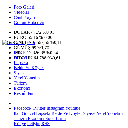
Foto Galeri
Videolar
Canlı Yayın
Günün Haberleri
DOLAR
47,72
%0,01
EURO
55,16
%-0,06
G.ALTIN
6.667,56
%0,11
GÜMÜŞ
99
%1,70
İlan
IMKB
13.826,88
%0,34
Güncel
BITCOIN
64.788
%-0,61
Lapseki
Belde Ve Köyler
Siyaset
Yerel Yönetim
Turizm
Ekonomi
Resmî İlan
Facebook
Twitter
Instagram
Youtube
İlan
Güncel
Lapseki
Belde Ve Köyler
Siyaset
Yerel Yönetim
Turizm
Ekonomi
Spor
Tarım
Künye
İletişim
RSS