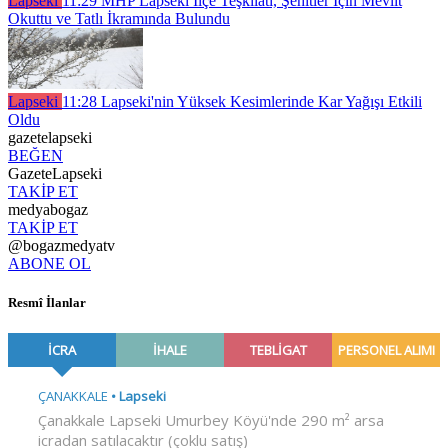
Lapseki
11:29
MHP Lapseki İlçe Teşkilatı, Şehitler İçin Mevlit
Okuttu ve Tatlı İkramında Bulundu
Lapseki
11:28
Lapseki'nin Yüksek Kesimlerinde Kar Yağışı Etkili
Oldu
gazetelapseki
BEĞEN
GazeteLapseki
TAKİP ET
medyabogaz
TAKİP ET
@bogazmedyatv
ABONE OL
Resmî İlanlar