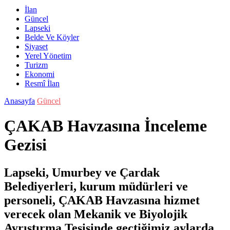
İlan
Güncel
Lapseki
Belde Ve Köyler
Siyaset
Yerel Yönetim
Turizm
Ekonomi
Resmî İlan
Anasayfa
Güncel
ÇAKAB Havzasına İnceleme
Gezisi
Lapseki, Umurbey ve Çardak
Belediyerleri, kurum müdürleri ve
personeli, ÇAKAB Havzasına hizmet
verecek olan Mekanik ve Biyolojik
Ayrıştırma Tesisinde geçtiğimiz aylarda