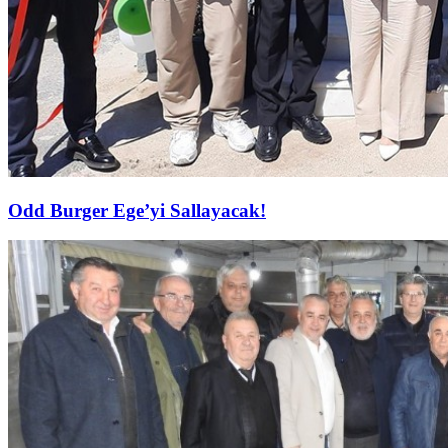
Odd Burger Ege’yi Sallayacak!