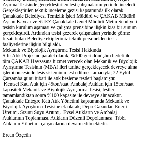
Ayırma Tesisinde gerçekleştirilen test çalışmalarını yerinde inceledi.
Gerçekleştirilen teknik inceleme gezisi kapsamında ilk olarak
Çanakkale Belediyesi Temizlik İşleri Müdürü ve ÇAKAB Müdürü
Aysun Kavcar ve SUEZ Çanakkale Genel Müdürü Metin Suadiyeli
tesisin kurulum aşaması ve çalışma prensibine ilişkin kısa bir sunum
gerçekleştirdi. Ardından tesisi gezerek çalışmaları yerinde görme
fırsatı bulan Belediye ekiplerimiz teknik personelden tesis
faaliyetlerine ilişkin bilgi aldı.
Mekanik ve Biyolojik Ayrıştırma Tesisi Hakkında
Sıfır Atık Projesine paralel olarak, %100 geri dönüşüm hedefi ile
tüm ÇAKAB Havzasına hizmet verecek olan Mekanik ve Biyolojik
Ayrıştırma Tesisinin (MBA) ileri tarihte gerçekleşecek devreye alma
işlemi öncesinde tesis sisteminin test edilmesi amacıyla; 22 Eylül
Çarşamba günü itibari ile atık besleme testleri başlamıştır.
Kentsel Katı Atık için 45ton/saat, Ambalaj Atıkları için 15ton/saat
kapasiteli Mekanik ve Biyolojik Ayrıştırma Tesisi, testler
tamamlandıktan sonra %100 kapasite ile devreye alınacaktır.
Çanakkale Entegre Katı Atık Yönetimi kapsamında Mekanik ve
Biyolojik Ayrıştırma Tesisine ek olarak; Depo Gazından Enerji
Üretimi, Sızıntı Suyu Arıtımı, Evsel Atıkların ve Ambalaj
Atıklarının Toplanması, Atıkların Düzenli Depolanması, Tıbbi
Atıkların Yönetimi çalışmalarına devam edilmektedir.
Ercan Özçetin