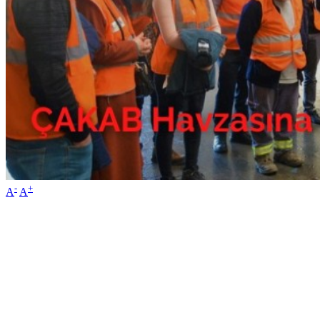
-
+
A
A