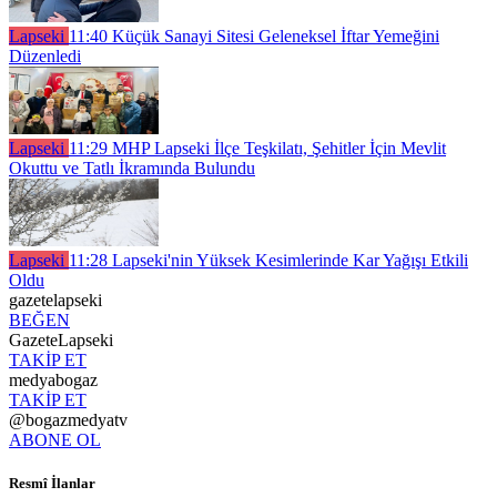
Lapseki
11:40
Küçük Sanayi Sitesi Geleneksel İftar Yemeğini
Düzenledi
Lapseki
11:29
MHP Lapseki İlçe Teşkilatı, Şehitler İçin Mevlit
Okuttu ve Tatlı İkramında Bulundu
Lapseki
11:28
Lapseki'nin Yüksek Kesimlerinde Kar Yağışı Etkili
Oldu
gazetelapseki
BEĞEN
GazeteLapseki
TAKİP ET
medyabogaz
TAKİP ET
@bogazmedyatv
ABONE OL
Resmî İlanlar