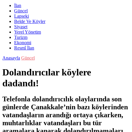
İlan
Güncel
Lapseki
Belde Ve Köyler
Siyaset
Yerel Yönetim
Turizm
Ekonomi
Resmî İlan
Anasayfa
Güncel
Dolandırıcılar köylere
dadandı!
Telefonla dolandırıcılık olaylarında son
günlerde Çanakkale’nin bazı köylerinden
vatandaşların arandığı ortaya çıkarken,
muhtarlıklar vatandaşları bu tür
aramalara kanarak dolandırılmamaları