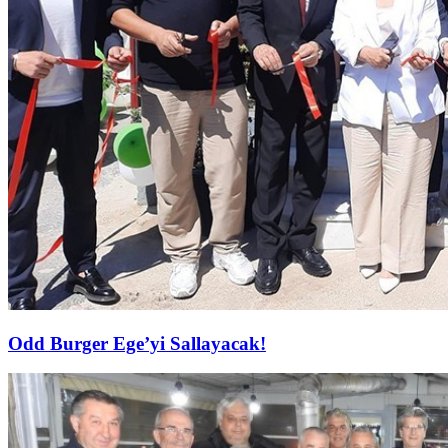
Odd Burger Ege’yi Sallayacak!