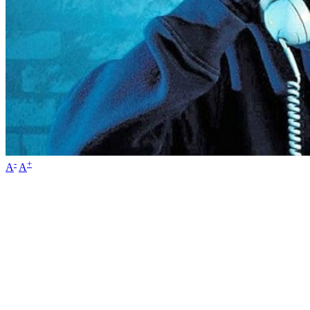
-
+
A
A