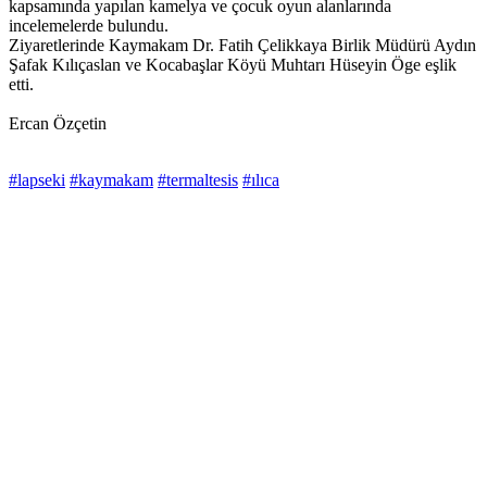
kapsamında yapılan kamelya ve çocuk oyun alanlarında
incelemelerde bulundu.
Ziyaretlerinde Kaymakam Dr. Fatih Çelikkaya Birlik Müdürü Aydın
Şafak Kılıçaslan ve Kocabaşlar Köyü Muhtarı Hüseyin Öge eşlik
etti.
Ercan Özçetin
#lapseki
#kaymakam
#termaltesis
#ılıca