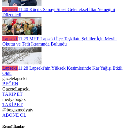
Lapseki
11:40
Küçük Sanayi Sitesi Geleneksel İftar Yemeğini
Düzenledi
Lapseki
11:29
MHP Lapseki İlçe Teşkilatı, Şehitler İçin Mevlit
Okuttu ve Tatlı İkramında Bulundu
Lapseki
11:28
Lapseki'nin Yüksek Kesimlerinde Kar Yağışı Etkili
Oldu
gazetelapseki
BEĞEN
GazeteLapseki
TAKİP ET
medyabogaz
TAKİP ET
@bogazmedyatv
ABONE OL
Resmî İlanlar