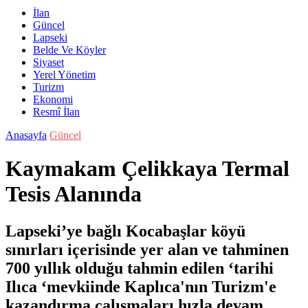
İlan
Güncel
Lapseki
Belde Ve Köyler
Siyaset
Yerel Yönetim
Turizm
Ekonomi
Resmî İlan
Anasayfa
Güncel
Kaymakam Çelikkaya Termal
Tesis Alanında
Lapseki’ye bağlı Kocabaşlar köyü
sınırları içerisinde yer alan ve tahminen
700 yıllık olduğu tahmin edilen ‘tarihi
Ilıca ‘mevkiinde Kaplıca'nın Turizm'e
kazandırma çalışmaları hızla devam