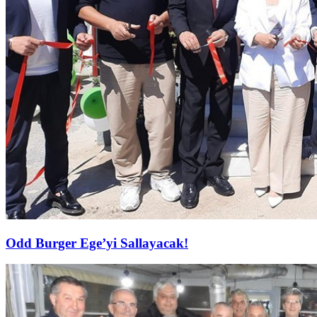
Odd Burger Ege’yi Sallayacak!