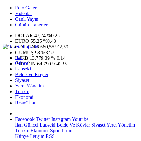
Foto Galeri
Videolar
Canlı Yayın
Günün Haberleri
DOLAR
47,74
%0,25
EURO
55,25
%0,43
G.ALTIN
6.660,55
%2,59
GÜMÜŞ
98
%3,57
İlan
IMKB
13.779,39
%-0,14
Güncel
BITCOIN
64.790
%-0,35
Lapseki
Belde Ve Köyler
Siyaset
Yerel Yönetim
Turizm
Ekonomi
Resmî İlan
Facebook
Twitter
Instagram
Youtube
İlan
Güncel
Lapseki
Belde Ve Köyler
Siyaset
Yerel Yönetim
Turizm
Ekonomi
Spor
Tarım
Künye
İletişim
RSS