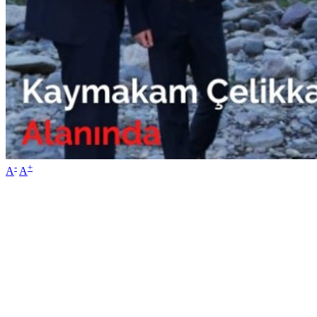
-
+
A
A