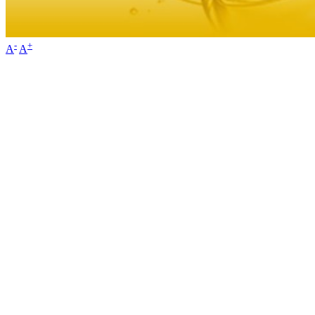
-
+
A
A