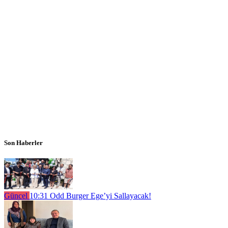
Son Haberler
Güncel
10:31
Odd Burger Ege’yi Sallayacak!