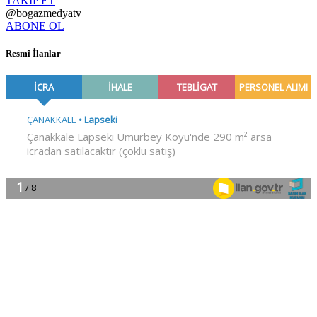
TAKİP ET
@bogazmedyatv
ABONE OL
Resmî İlanlar