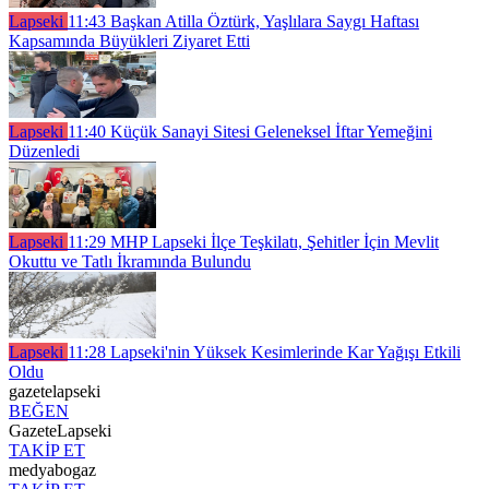
Lapseki
11:43
Başkan Atilla Öztürk, Yaşlılara Saygı Haftası
Kapsamında Büyükleri Ziyaret Etti
Lapseki
11:40
Küçük Sanayi Sitesi Geleneksel İftar Yemeğini
Düzenledi
Lapseki
11:29
MHP Lapseki İlçe Teşkilatı, Şehitler İçin Mevlit
Okuttu ve Tatlı İkramında Bulundu
Lapseki
11:28
Lapseki'nin Yüksek Kesimlerinde Kar Yağışı Etkili
Oldu
gazetelapseki
BEĞEN
GazeteLapseki
TAKİP ET
medyabogaz