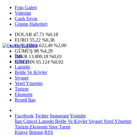
Foto Galeri
Videolar
Canlı Yayın
Günün Haberleri
DOLAR
47,71
%0,18
EURO
55,22
%0,38
G.ALTIN
6.622,49
%2,00
GÜMÜŞ
98
%4,29
İlan
IMKB
13.800,18
%0,01
Güncel
BITCOIN
65.124
%0,92
Lapseki
Belde Ve Köyler
Siyaset
Yerel Yönetim
Turizm
Ekonomi
Resmî İlan
Facebook
Twitter
Instagram
Youtube
İlan
Güncel
Lapseki
Belde Ve Köyler
Siyaset
Yerel Yönetim
Turizm
Ekonomi
Spor
Tarım
Künye
İletişim
RSS