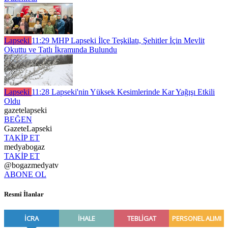
Lapseki
11:29
MHP Lapseki İlçe Teşkilatı, Şehitler İçin Mevlit
Okuttu ve Tatlı İkramında Bulundu
Lapseki
11:28
Lapseki'nin Yüksek Kesimlerinde Kar Yağışı Etkili
Oldu
gazetelapseki
BEĞEN
GazeteLapseki
TAKİP ET
medyabogaz
TAKİP ET
@bogazmedyatv
ABONE OL
Resmî İlanlar