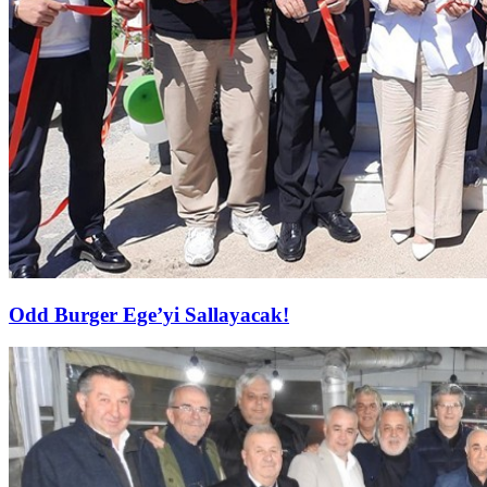
Odd Burger Ege’yi Sallayacak!