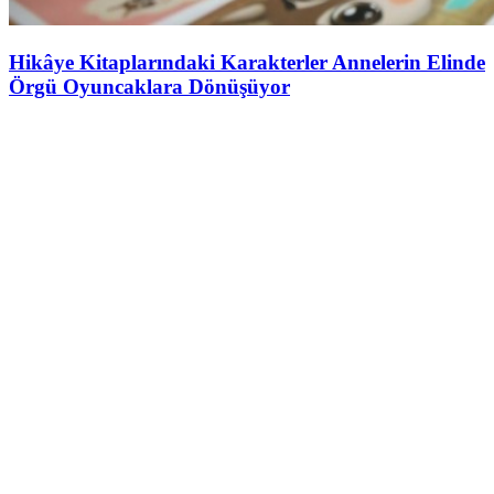
Hikâye Kitaplarındaki Karakterler Annelerin Elinde
Örgü Oyuncaklara Dönüşüyor