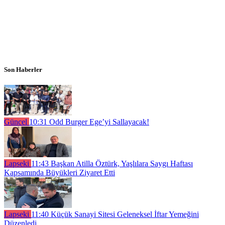
Son Haberler
Güncel
10:31
Odd Burger Ege’yi Sallayacak!
Lapseki
11:43
Başkan Atilla Öztürk, Yaşlılara Saygı Haftası
Kapsamında Büyükleri Ziyaret Etti
Lapseki
11:40
Küçük Sanayi Sitesi Geleneksel İftar Yemeğini
Düzenledi