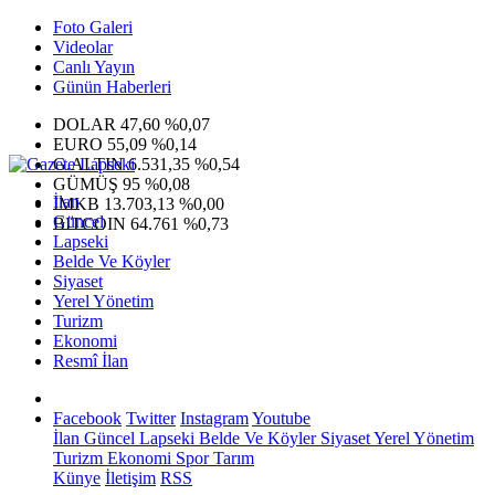
Foto Galeri
Videolar
Canlı Yayın
Günün Haberleri
DOLAR
47,60
%0,07
EURO
55,09
%0,14
G.ALTIN
6.531,35
%0,54
GÜMÜŞ
95
%0,08
İlan
IMKB
13.703,13
%0,00
Güncel
BITCOIN
64.761
%0,73
Lapseki
Belde Ve Köyler
Siyaset
Yerel Yönetim
Turizm
Ekonomi
Resmî İlan
Facebook
Twitter
Instagram
Youtube
İlan
Güncel
Lapseki
Belde Ve Köyler
Siyaset
Yerel Yönetim
Turizm
Ekonomi
Spor
Tarım
Künye
İletişim
RSS