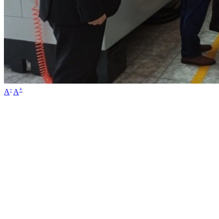
-
+
A
A