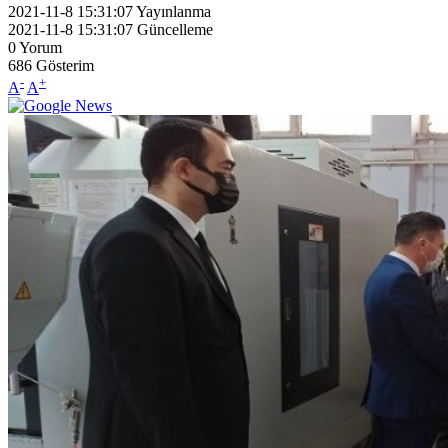
2021-11-8 15:31:07
Yayınlanma
2021-11-8 15:31:07
Güncelleme
0
Yorum
686
Gösterim
-
+
A
A