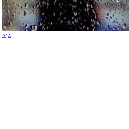
-
+
A
A