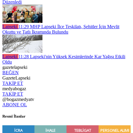
Düzenledi
Lapseki
11:29
MHP Lapseki İlçe Teşkilatı, Şehitler İçin Mevlit
Okuttu ve Tatlı İkramında Bulundu
Lapseki
11:28
Lapseki'nin Yüksek Kesimlerinde Kar Yağışı Etkili
Oldu
gazetelapseki
BEĞEN
GazeteLapseki
TAKİP ET
medyabogaz
TAKİP ET
@bogazmedyatv
ABONE OL
Resmî İlanlar