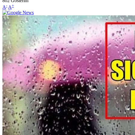
802
Gösterim
-
+
A
A