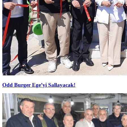
Odd Burger Ege’yi Sallayacak!