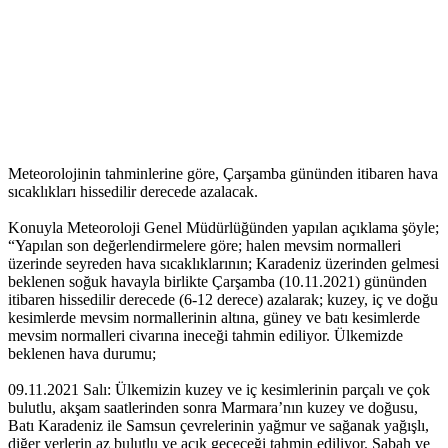
Meteorolojinin tahminlerine göre, Çarşamba gününden itibaren hava
sıcaklıkları hissedilir derecede azalacak.
Konuyla Meteoroloji Genel Müdürlüğünden yapılan açıklama şöyle;
“Yapılan son değerlendirmelere göre; halen mevsim normalleri
üzerinde seyreden hava sıcaklıklarının; Karadeniz üzerinden gelmesi
beklenen soğuk havayla birlikte Çarşamba (10.11.2021) gününden
itibaren hissedilir derecede (6-12 derece) azalarak; kuzey, iç ve doğu
kesimlerde mevsim normallerinin altına, güney ve batı kesimlerde
mevsim normalleri civarına ineceği tahmin ediliyor. Ülkemizde
beklenen hava durumu;
09.11.2021 Salı: Ülkemizin kuzey ve iç kesimlerinin parçalı ve çok
bulutlu, akşam saatlerinden sonra Marmara’nın kuzey ve doğusu,
Batı Karadeniz ile Samsun çevrelerinin yağmur ve sağanak yağışlı,
diğer yerlerin az bulutlu ve açık geçeceği tahmin ediliyor. Sabah ve