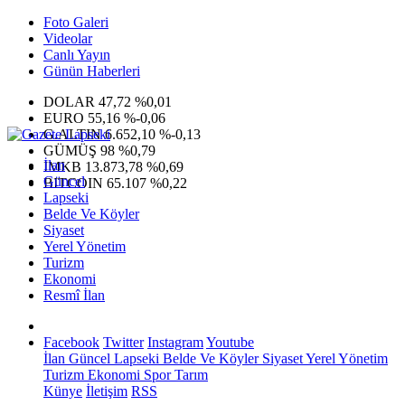
Foto Galeri
Videolar
Canlı Yayın
Günün Haberleri
DOLAR
47,72
%0,01
EURO
55,16
%-0,06
G.ALTIN
6.652,10
%-0,13
GÜMÜŞ
98
%0,79
İlan
IMKB
13.873,78
%0,69
Güncel
BITCOIN
65.107
%0,22
Lapseki
Belde Ve Köyler
Siyaset
Yerel Yönetim
Turizm
Ekonomi
Resmî İlan
Facebook
Twitter
Instagram
Youtube
İlan
Güncel
Lapseki
Belde Ve Köyler
Siyaset
Yerel Yönetim
Turizm
Ekonomi
Spor
Tarım
Künye
İletişim
RSS