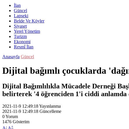
İlan
Güncel
Lapseki
Belde Ve Köyler
Siyaset
Yerel Yönetim
Turizm
Ekonomi
Resmî İlan
Anasayfa
Güncel
Dijital bağımlı çocuklarda 'da
Dijital Bağımlılıkla Mücadele Derneği Başk
belirterek '4 öğrenciden 1'i ciddi anlamda 
2021-11-9 12:49:18
Yayınlanma
2021-11-9 12:49:18
Güncelleme
0
Yorum
1476
Gösterim
-
+
A
A