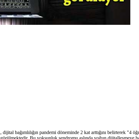
dijital bağımlılığın pandemi döneminde 2 kat arttığını belirterek "4 öğr
 görülmektedir. Bu yoksunluk sendromu aslında yoğun dijitalleşmeye ba