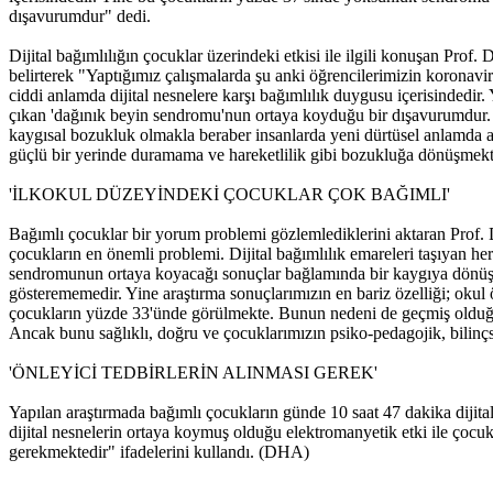
dışavurumdur" dedi.
Dijital bağımlılığın çocuklar üzerindeki etkisi ile ilgili konuşan Prof. 
belirterek "Yaptığımız çalışmalarda şu anki öğrencilerimizin koronav
ciddi anlamda dijital nesnelere karşı bağımlılık duygusu içerisinded
çıkan 'dağınık beyin sendromu'nun ortaya koyduğu bir dışavurumdur. D
kaygısal bozukluk olmakla beraber insanlarda yeni dürtüsel anlamda 
güçlü bir yerinde duramama ve hareketlilik gibi bozukluğa dönüşmekt
'İLKOKUL DÜZEYİNDEKİ ÇOCUKLAR ÇOK BAĞIMLI'
Bağımlı çocuklar bir yorum problemi gözlemlediklerini aktaran Prof. 
çocukların en önemli problemi. Dijital bağımlılık emareleri taşıyan h
sendromunun ortaya koyacağı sonuçlar bağlamında bir kaygıya dönüşmes
gösterememedir. Yine araştırma sonuçlarımızın en bariz özelliği; oku
çocukların yüzde 33'ünde görülmekte. Bunun nedeni de geçmiş olduğumuz
Ancak bunu sağlıklı, doğru ve çocuklarımızın psiko-pedagojik, bilinçse
'ÖNLEYİCİ TEDBİRLERİN ALINMASI GEREK'
Yapılan araştırmada bağımlı çocukların günde 10 saat 47 dakika dijita
dijital nesnelerin ortaya koymuş olduğu elektromanyetik etki ile çocukl
gerekmektedir" ifadelerini kullandı. (DHA)