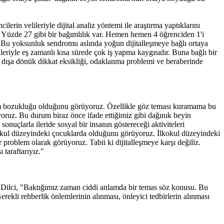
ilerin velileriyle dijital analiz yöntemi ile araştırma yaptıklarını
. Yüzde 27 gibi bir bağımlılık var. Hemen hemen 4 öğrenciden 1'i
. Bu yoksunluk sendromu aslında yoğun dijitalleşmeye bağlı ortaya
riyle eş zamanlı kısa sürede çok iş yapma kaygısıdır. Buna bağlı bir
 dışa dönük dikkat eksikliği, odaklanma problemi ve beraberinde
tişim bozukluğu olduğunu görüyoruz. Özellikle göz teması kuramama bu
yoruz. Bu durum biraz önce ifade ettiğimiz gibi dağınık beyin
çlarla ileride sosyal bir insanın göstereceği aktiviteleri
lkokul düzeyindeki çocuklarda olduğunu görüyoruz. İlkokul düzeyindeki
problem olarak görüyoruz. Tabii ki dijitalleşmeye karşı değiliz.
 taraftarıyız."
r. Dilci, "Baktığımız zaman ciddi anlamda bir temas söz konusu. Bu
rekli rehberlik önlemlerinin alınması, önleyici tedbirlerin alınması