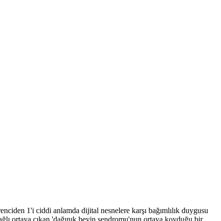
enciden 1'i ciddi anlamda dijital nesnelere karşı bağımlılık duygusu
ğlı ortaya çıkan 'dağınık beyin sendromu'nun ortaya koyduğu bir