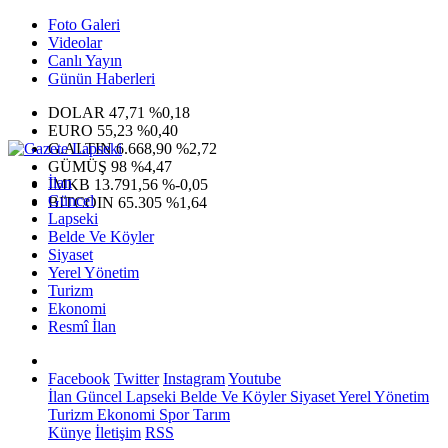
Foto Galeri
Videolar
Canlı Yayın
Günün Haberleri
DOLAR
47,71
%0,18
EURO
55,23
%0,40
G.ALTIN
6.668,90
%2,72
GÜMÜŞ
98
%4,47
İlan
IMKB
13.791,56
%-0,05
Güncel
BITCOIN
65.305
%1,64
Lapseki
Belde Ve Köyler
Siyaset
Yerel Yönetim
Turizm
Ekonomi
Resmî İlan
Facebook
Twitter
Instagram
Youtube
İlan
Güncel
Lapseki
Belde Ve Köyler
Siyaset
Yerel Yönetim
Turizm
Ekonomi
Spor
Tarım
Künye
İletişim
RSS