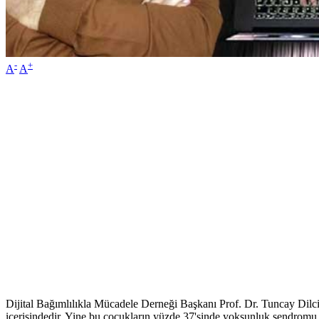
-
+
A
A
Dijital Bağımlılıkla Mücadele Derneği Başkanı Prof. Dr. Tuncay Dilci, 
içerisindedir. Yine bu çocukların yüzde 37'sinde yoksunluk sendromu