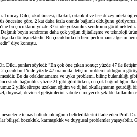
Dr. Tuncay Dilci, okul öncesi, ilkokul, ortaokul ve lise düzeyindeki öğrenc
irüs öncesine göre, 2 kat daha fazla oranda bağımlı olduğunu görüyoruz
ir. Yine bu çocukların yüzde 37'sinde yoksunluk sendromu görülmektedir
ağınık beyin sendromu daha çok yoğun dijitalleşme ve teknoloji ürünle
artışa da dönüşmektedir. Bu çocuklarda da hem performans algısını hem
edir" diye konuştu.
Dr. Dilci, şunları söyledi: "En çok öne çıkan sonuç; yüzde 47 ile ile
er 2 çocuktan 1'inde yüzde 47 oranında iletişim problemi olduğunu görü
idir. Bu da odaklanamama ve uyku problemi, bilinç bulanıklığı gibi sonu
l öncesinde bağımlılık yüzde 21 gibi görülürken, en çok bağımlılığın i
 2 yıllık süreçte uzaktan eğitim ve dijital okullaşmanın getirdiği bir 
l, duyusal, devinsel gelişimlerini sabote etmeyecek şekilde kullanılması
l nesnelerle temas halinde olduğunu belirlediklerini ifade eden Prof. D
ar bilişşel bozukluk, karmaşıklık ve duygusal problemler yaşayabilir. Ge