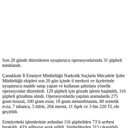
Son 20 günde düzenlenen uyuşturucu operasyonlarında 31 şüpheli
tutuklandı.
Çanakkale İl Emniyet Müdürlüğü Narkotik Suçlarla Mücadele Şube
Müdürlüğü ekipleri son 20 gün içinde il merkezi ve ilçelerinde
uyuşturucu madde satışı yapan ve kullanan şahıslara yönelik
operasyonlar düzenledi. 129 şüpheli için gözaltı işlemi başlatıldı, 116
şüpheli gözaltına alındı. Operasyonlarda yapılan aramalarda 275
gram bonzai, 100 gram esrar, 18 gram metamfetamin, 80 sentetik
ecza, 7 tabanca, 5 tüfek, 204 mermi, 11 fişek ve 3 bin 220 TL ele
geçirildi.
Emniyetteki işlemlerinin ardından 116 şüpheliden 73’ü serbest
bırakıldı, 43'ü adliyeye sevk edildi. Şüphelilerden 31'i çıkarıldığı