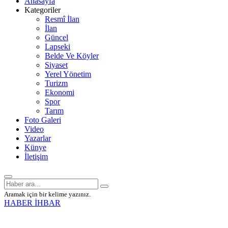
Anasayfa
Kategoriler
Resmî İlan
İlan
Güncel
Lapseki
Belde Ve Köyler
Siyaset
Yerel Yönetim
Turizm
Ekonomi
Spor
Tarım
Foto Galeri
Video
Yazarlar
Künye
İletişim
Aramak için bir kelime yazınız.
HABER İHBAR