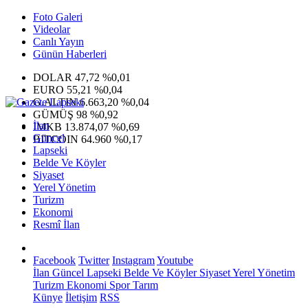
Foto Galeri
Videolar
Canlı Yayın
Günün Haberleri
DOLAR
47,72
%0,01
EURO
55,21
%0,04
G.ALTIN
6.663,20
%0,04
GÜMÜŞ
98
%0,92
İlan
IMKB
13.874,07
%0,69
Güncel
BITCOIN
64.960
%0,17
Lapseki
Belde Ve Köyler
Siyaset
Yerel Yönetim
Turizm
Ekonomi
Resmî İlan
Facebook
Twitter
Instagram
Youtube
İlan
Güncel
Lapseki
Belde Ve Köyler
Siyaset
Yerel Yönetim
Turizm
Ekonomi
Spor
Tarım
Künye
İletişim
RSS