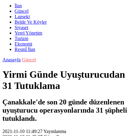
İlan
Güncel
Lapseki
Belde Ve Köyler
Siyaset
Yerel Yönetim
Turizm
Ekonomi
Resmî İlan
Anasayfa
Güncel
Yirmi Günde Uyuşturucudan
31 Tutuklama
Çanakkale'de son 20 günde düzenlenen
uyuşturucu operasyonlarında 31 şüpheli
tutuklandı.
2021-11-10 11:49:27
Yayınlanma