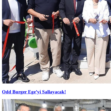
Odd Burger Ege’yi Sallayacak!