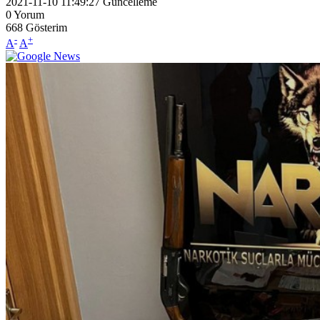
2021-11-10 11:49:27
Güncelleme
0
Yorum
668
Gösterim
-
+
A
A