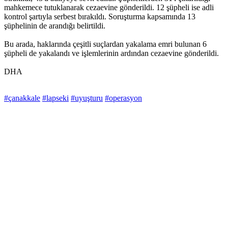
mahkemece tutuklanarak cezaevine gönderildi. 12 şüpheli ise adli
kontrol şartıyla serbest bırakıldı. Soruşturma kapsamında 13
şüphelinin de arandığı belirtildi.
Bu arada, haklarında çeşitli suçlardan yakalama emri bulunan 6
şüpheli de yakalandı ve işlemlerinin ardından cezaevine gönderildi.
DHA
#çanakkale
#lapseki
#uyuşturu
#operasyon