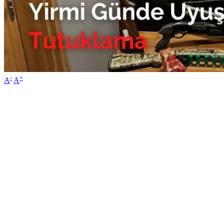
-
+
A
A