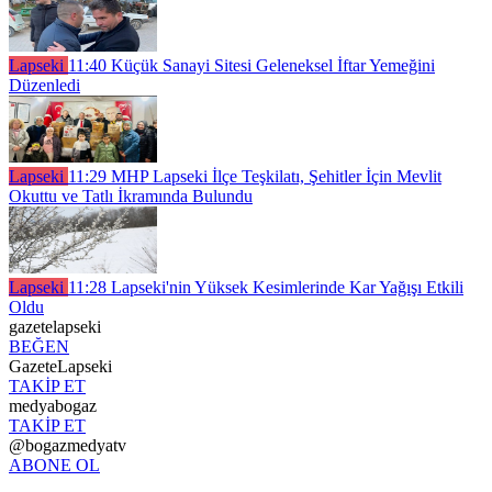
Lapseki
11:40
Küçük Sanayi Sitesi Geleneksel İftar Yemeğini
Düzenledi
Lapseki
11:29
MHP Lapseki İlçe Teşkilatı, Şehitler İçin Mevlit
Okuttu ve Tatlı İkramında Bulundu
Lapseki
11:28
Lapseki'nin Yüksek Kesimlerinde Kar Yağışı Etkili
Oldu
gazetelapseki
BEĞEN
GazeteLapseki
TAKİP ET
medyabogaz
TAKİP ET
@bogazmedyatv
ABONE OL