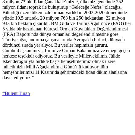
8 milyon 73 bin fidan Çanakkale’mizde, ülkemiz genelinde 252
milyon fidanı toprak ile buluşturup “Geleceğe Nefes” olacağız.
Bilindiği üzere ülkemizde orman varlıkları 2002-2020 döneminde
yüzde 10,5 artarak, 20 milyon 763 bin 250 hektardan, 22 milyon
933 bin hektara çıkarıldı. BM Gıda ve Tarım Örgütü’nce (FAO) her
5 yılda bir hazırlanan Küresel Orman Kaynakları Değerlendirmesi
(FRA) Raporu'nda dünya ormanları değerlendirilmesine göre,
Türkiye ağaçlandırma çalışmalarında Avrupa'da birinci, dünyada
dördüncü sırada yer alıyor. Bu veriler hepimizin gururu.
Cumhurbaşkanımıza, Tarım ve Orman Bakanımıza ve emeği geçen
herkese teşekkür ediyoruz. Bu vesileyle Milletvekilimiz Jülide
İskenderoğlu’yla birlikte başta hemşehrilerimiz olmak üzere
milletimizin Milli Ağaçlandırma Günü’nü kutluyor; tüm
hemşehrilerimizi 11 Kasım’da şehrimizdeki fidan dikim alanlarına
davet ediyoruz.”
#Bülent Turan