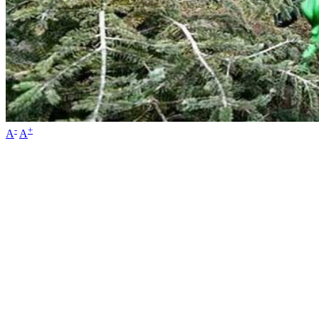
-
+
A
A