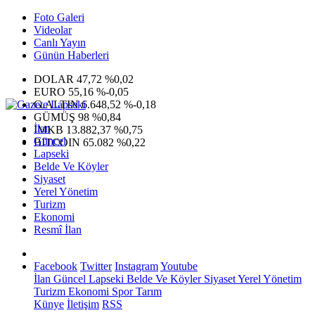
Foto Galeri
Videolar
Canlı Yayın
Günün Haberleri
DOLAR
47,72
%0,02
EURO
55,16
%-0,05
G.ALTIN
6.648,52
%-0,18
GÜMÜŞ
98
%0,84
İlan
IMKB
13.882,37
%0,75
Güncel
BITCOIN
65.082
%0,22
Lapseki
Belde Ve Köyler
Siyaset
Yerel Yönetim
Turizm
Ekonomi
Resmî İlan
Facebook
Twitter
Instagram
Youtube
İlan
Güncel
Lapseki
Belde Ve Köyler
Siyaset
Yerel Yönetim
Turizm
Ekonomi
Spor
Tarım
Künye
İletişim
RSS