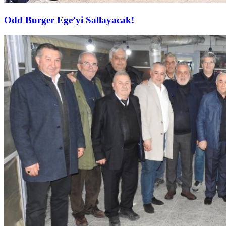
Odd Burger Ege’yi Sallayacak!