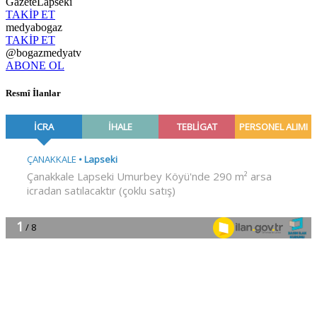
GazeteLapseki
TAKİP ET
medyabogaz
TAKİP ET
@bogazmedyatv
ABONE OL
Resmî İlanlar