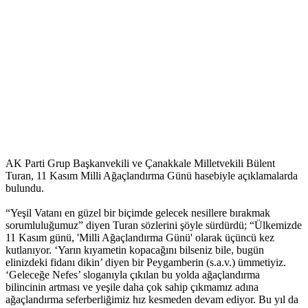
AK Parti Grup Başkanvekili ve Çanakkale Milletvekili Bülent
Turan, 11 Kasım Milli Ağaçlandırma Günü hasebiyle açıklamalarda
bulundu.
“Yeşil Vatanı en güzel bir biçimde gelecek nesillere bırakmak
sorumluluğumuz” diyen Turan sözlerini şöyle sürdürdü; “Ülkemizde
11 Kasım günü, 'Milli Ağaçlandırma Günü' olarak üçüncü kez
kutlanıyor. ‘Yarın kıyametin kopacağını bilseniz bile, bugün
elinizdeki fidanı dikin’ diyen bir Peygamberin (s.a.v.) ümmetiyiz.
‘Geleceğe Nefes’ sloganıyla çıkılan bu yolda ağaçlandırma
bilincinin artması ve yeşile daha çok sahip çıkmamız adına
ağaçlandırma seferberliğimiz hız kesmeden devam ediyor. Bu yıl da