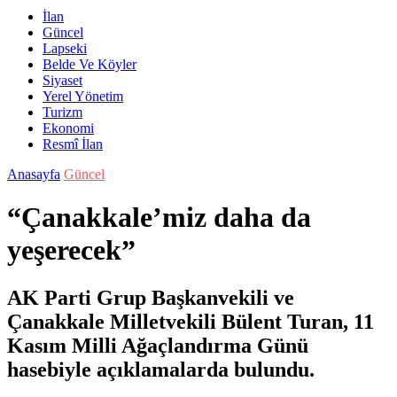
İlan
Güncel
Lapseki
Belde Ve Köyler
Siyaset
Yerel Yönetim
Turizm
Ekonomi
Resmî İlan
Anasayfa
Güncel
“Çanakkale’miz daha da
yeşerecek”
AK Parti Grup Başkanvekili ve
Çanakkale Milletvekili Bülent Turan, 11
Kasım Milli Ağaçlandırma Günü
hasebiyle açıklamalarda bulundu.