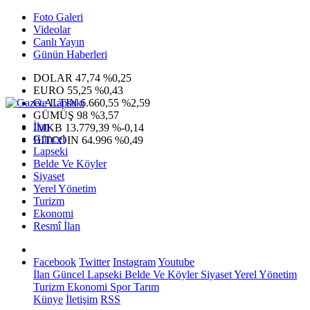
Foto Galeri
Videolar
Canlı Yayın
Günün Haberleri
DOLAR
47,74
%0,25
EURO
55,25
%0,43
G.ALTIN
6.660,55
%2,59
GÜMÜŞ
98
%3,57
İlan
IMKB
13.779,39
%-0,14
Güncel
BITCOIN
64.996
%0,49
Lapseki
Belde Ve Köyler
Siyaset
Yerel Yönetim
Turizm
Ekonomi
Resmî İlan
Facebook
Twitter
Instagram
Youtube
İlan
Güncel
Lapseki
Belde Ve Köyler
Siyaset
Yerel Yönetim
Turizm
Ekonomi
Spor
Tarım
Künye
İletişim
RSS