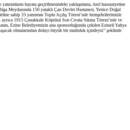
yatırımların hayata geçirilmesindeki yaklaşımına, özel hassasiyetine
Biga Meydanında 150 yataklı Çan Devlet Hastanesi, Yenice Doğal
ine sahip 33 yatırımın Toplu Açılış Töreni’nde hemşehrilerimizle
mız, ayrıca 1915 Çanakkale Köprüsü Son Cıvata Sıkma Töreni’nde ve
latan, Ezine Belediyemizin ana sponsorluğunda çekilen Ezineli Yahya
uşacak olmalarından dolayı büyük bir mutluluk içindeyiz” şeklinde