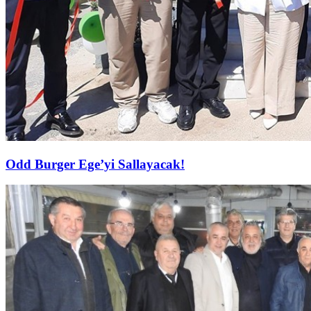
Odd Burger Ege’yi Sallayacak!