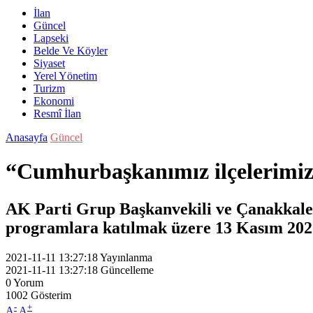
İlan
Güncel
Lapseki
Belde Ve Köyler
Siyaset
Yerel Yönetim
Turizm
Ekonomi
Resmî İlan
Anasayfa
Güncel
“Cumhurbaşkanımız ilçelerimizd
AK Parti Grup Başkanvekili ve Çanakkale 
programlara katılmak üzere 13 Kasım 2021
2021-11-11 13:27:18
Yayınlanma
2021-11-11 13:27:18
Güncelleme
0
Yorum
1002
Gösterim
-
+
A
A