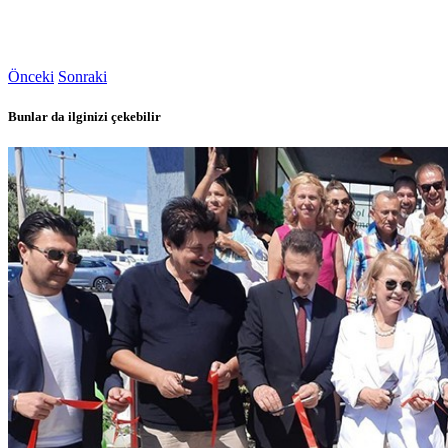
Önceki
Sonraki
Bunlar da ilginizi çekebilir