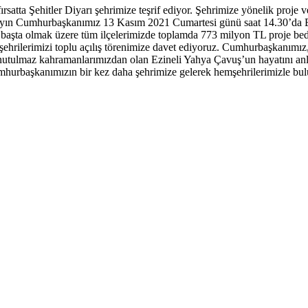
a Şehitler Diyarı şehrimize teşrif ediyor. Şehrimize yönelik proje ve 
 Sayın Cumhurbaşkanımız 13 Kasım 2021 Cumartesi günü saat 14.30’da 
ta olmak üzere tüm ilçelerimizde toplamda 773 milyon TL proje bedel
hemşehrilerimizi toplu açılış törenimize davet ediyoruz. Cumhurbaşkanı
unutulmaz kahramanlarımızdan olan Ezineli Yahya Çavuş’un hayatını an
hurbaşkanımızın bir kez daha şehrimize gelerek hemşehrilerimizle bul