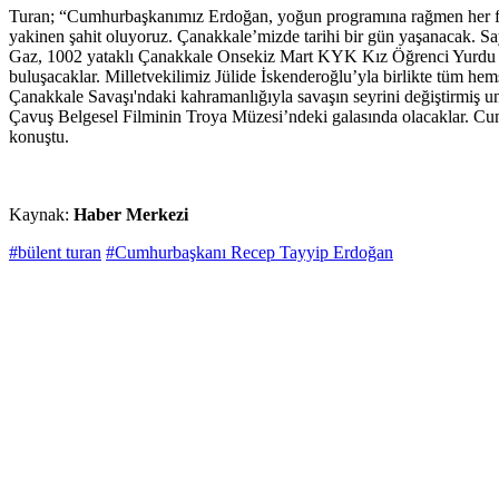
Turan; “Cumhurbaşkanımız Erdoğan, yoğun programına rağmen her fırsatt
yakinen şahit oluyoruz. Çanakkale’mizde tarihi bir gün yaşanacak.
Gaz, 1002 yataklı Çanakkale Onsekiz Mart KYK Kız Öğrenci Yurdu baş
buluşacaklar. Milletvekilimiz Jülide İskenderoğlu’yla birlikte tüm 
Çanakkale Savaşı'ndaki kahramanlığıyla savaşın seyrini değiştirmiş 
Çavuş Belgesel Filminin Troya Müzesi’ndeki galasında olacaklar. Cum
konuştu.
Kaynak:
Haber Merkezi
#bülent turan
#Cumhurbaşkanı Recep Tayyip Erdoğan