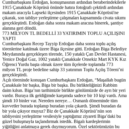
Cumhurbaşkanı Erdoğan, konuşmasının ardından beraberindekilerle
1915 Çanakkale Köprüsü önünde hatıra fotoğrafı çektirdi ardından
makam aracıyla Lapseki ilçesinden 1915 Çanakkale Köprüsü'ne
çıkarak, son tabliye yerleştirme çalışmaları kapsamında civata sıkımı
gerçekleştirdi. Erdoğan daha sonra makam aracına binerek, şantiye
alanına geri döndü.
773 MİLYON TL BEDELLİ 33 YATIRIMIN TOPLU AÇILIŞINI
YAPTI
Cumhurbaşkanı Recep Tayyip Erdoğan daha sonra toplu açılış
törenlerine katılmak üzere Biga ilçesine gitti. Erdoğan Biga Belediye
Meydanında gerçekleşen törende, 150 yataklı Çan Devlet Hastanesi,
Yenice Doğal Gaz, 1002 yataklı Çanakkale Onsekiz Mart KYK Kız
Öğrenci Yurdu başta olmak üzere tüm ilçelerde toplamda 773
milyon TL proje bedeline sahip 33 yatırımın Toplu Açılış Töreni’ni
gerçekleştirdi.
Açılı töreninde konuşan Cumhurbaşkanı Erdoğan, “Maşallah bugün
Çanakkale bir başka, Biga bir başka. Bu birlikteliğinizi Rabbim
daim kılsın. Biga’nın tarihimizle birlikte gönlümüzde de ayrı bir yeri
vardır. Buraya ilk geldiğimde karşımda sadece bir 10 kişi vardı. Ama
şimdi 10 binler var. Nereden nereye… Osmanlı döneminde tüm
kuvvetler burada toplanıp buradan yola çıkardı. Şimdi buradan da
bir yola çıkıyor muyuz? Biz de Çanakkale Köprüsü’nün son
tabliyesini yerleştirme vesilesiyle yaptığımız ziyareti Biga’daki bu
güzel buluşmayla taçlandırmak istedik. Bigalı kardeşlerimin
yiğitliğini anlatmaya gerek duymuyorum. Özel sektörümüzün bu