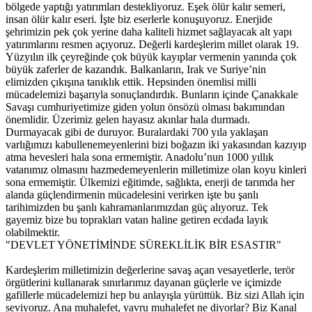
bölgede yaptığı yatırımları destekliyoruz. Eşek ölür kalır semeri,
insan ölür kalır eseri. İşte biz eserlerle konuşuyoruz. Enerjide
şehrimizin pek çok yerine daha kaliteli hizmet sağlayacak alt yapı
yatırımlarını resmen açıyoruz. Değerli kardeşlerim millet olarak 19.
Yüzyılın ilk çeyreğinde çok büyük kayıplar vermenin yanında çok
büyük zaferler de kazandık. Balkanların, Irak ve Suriye’nin
elimizden çıkışına tanıklık ettik. Hepsinden önemlisi milli
mücadelemizi başarıyla sonuçlandırdık. Bunların içinde Çanakkale
Savaşı cumhuriyetimize giden yolun önsözü olması bakımından
önemlidir. Üzerimiz gelen hayasız akınlar hala durmadı.
Durmayacak gibi de duruyor. Buralardaki 700 yıla yaklaşan
varlığımızı kabullenemeyenlerini bizi boğazın iki yakasından kazıyıp
atma hevesleri hala sona ermemiştir. Anadolu’nun 1000 yıllık
vatanımız olmasını hazmedemeyenlerin milletimize olan koyu kinleri
sona ermemiştir. Ülkemizi eğitimde, sağlıkta, enerji de tarımda her
alanda güçlendirmenin mücadelesini verirken işte bu şanlı
tarihimizden bu şanlı kahramanlarımızdan güç alıyoruz. Tek
gayemiz bize bu toprakları vatan haline getiren ecdada layık
olabilmektir.
"DEVLET YÖNETİMİNDE SÜREKLİLİK BİR ESASTIR"
Kardeşlerim milletimizin değerlerine savaş açan vesayetlerle, terör
örgütlerini kullanarak sınırlarımız dayanan güçlerle ve içimizde
gafillerle mücadelemizi hep bu anlayışla yürüttük. Biz sizi Allah için
seviyoruz. Ana muhalefet, yavru muhalefet ne diyorlar? Biz Kanal