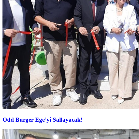
Odd Burger Ege’yi Sallayacak!