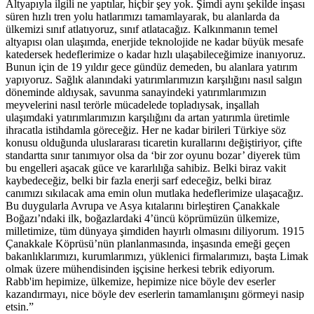
Altyapıyla ilgili ne yaptılar, hiçbir şey yok. Şimdi aynı şekilde inşası
süren hızlı tren yolu hatlarımızı tamamlayarak, bu alanlarda da
ülkemizi sınıf atlatıyoruz, sınıf atlatacağız. Kalkınmanın temel
altyapısı olan ulaşımda, enerjide teknolojide ne kadar büyük mesafe
katedersek hedeflerimize o kadar hızlı ulaşabileceğimize inanıyoruz.
Bunun için de 19 yıldır gece gündüz demeden, bu alanlara yatırım
yapıyoruz. Sağlık alanındaki yatırımlarımızın karşılığını nasıl salgın
döneminde aldıysak, savunma sanayindeki yatırımlarımızın
meyvelerini nasıl terörle mücadelede topladıysak, inşallah
ulaşımdaki yatırımlarımızın karşılığını da artan yatırımla üretimle
ihracatla istihdamla göreceğiz. Her ne kadar birileri Türkiye söz
konusu olduğunda uluslararası ticaretin kurallarını değiştiriyor, çifte
standartta sınır tanımıyor olsa da ‘bir zor oyunu bozar’ diyerek tüm
bu engelleri aşacak güce ve kararlılığa sahibiz. Belki biraz vakit
kaybedeceğiz, belki bir fazla enerji sarf edeceğiz, belki biraz
canımızı sıkılacak ama emin olun mutlaka hedeflerimize ulaşacağız.
Bu duygularla Avrupa ve Asya kıtalarını birleştiren Çanakkale
Boğazı’ndaki ilk, boğazlardaki 4’üncü köprümüzün ülkemize,
milletimize, tüm dünyaya şimdiden hayırlı olmasını diliyorum. 1915
Çanakkale Köprüsü’nün planlanmasında, inşasında emeği geçen
bakanlıklarımızı, kurumlarımızı, yüklenici firmalarımızı, başta Limak
olmak üzere mühendisinden işçisine herkesi tebrik ediyorum.
Rabb'im hepimize, ülkemize, hepimize nice böyle dev eserler
kazandırmayı, nice böyle dev eserlerin tamamlanışını görmeyi nasip
etsin.”