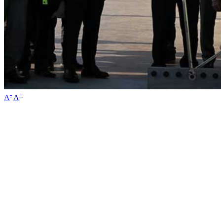
-
+
A
A