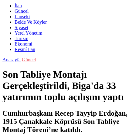
İlan
Güncel
Lapseki
Belde Ve Köyler
Siyaset
Yerel Yönetim
Turizm
Ekonomi
Resmî İlan
Anasayfa
Güncel
Son Tabliye Montajı
Gerçekleştirildi, Biga'da 33
yatırımın toplu açılışını yaptı
Cumhurbaşkanı Recep Tayyip Erdoğan,
1915 Çanakkale Köprüsü Son Tabliye
Montaj Töreni’ne katıldı.