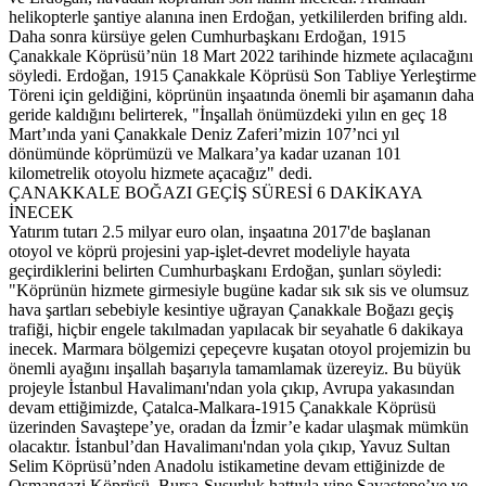
helikopterle şantiye alanına inen Erdoğan, yetkililerden brifing aldı.
Daha sonra kürsüye gelen Cumhurbaşkanı Erdoğan, 1915
Çanakkale Köprüsü’nün 18 Mart 2022 tarihinde hizmete açılacağını
söyledi. Erdoğan, 1915 Çanakkale Köprüsü Son Tabliye Yerleştirme
Töreni için geldiğini, köprünün inşaatında önemli bir aşamanın daha
geride kaldığını belirterek, "İnşallah önümüzdeki yılın en geç 18
Mart’ında yani Çanakkale Deniz Zaferi’mizin 107’nci yıl
dönümünde köprümüzü ve Malkara’ya kadar uzanan 101
kilometrelik otoyolu hizmete açacağız" dedi.
ÇANAKKALE BOĞAZI GEÇİŞ SÜRESİ 6 DAKİKAYA
İNECEK
Yatırım tutarı 2.5 milyar euro olan, inşaatına 2017'de başlanan
otoyol ve köprü projesini yap-işlet-devret modeliyle hayata
geçirdiklerini belirten Cumhurbaşkanı Erdoğan, şunları söyledi:
"Köprünün hizmete girmesiyle bugüne kadar sık sık sis ve olumsuz
hava şartları sebebiyle kesintiye uğrayan Çanakkale Boğazı geçiş
trafiği, hiçbir engele takılmadan yapılacak bir seyahatle 6 dakikaya
inecek. Marmara bölgemizi çepeçevre kuşatan otoyol projemizin bu
önemli ayağını inşallah başarıyla tamamlamak üzereyiz. Bu büyük
projeyle İstanbul Havalimanı'ndan yola çıkıp, Avrupa yakasından
devam ettiğimizde, Çatalca-Malkara-1915 Çanakkale Köprüsü
üzerinden Savaştepe’ye, oradan da İzmir’e kadar ulaşmak mümkün
olacaktır. İstanbul’dan Havalimanı'ndan yola çıkıp, Yavuz Sultan
Selim Köprüsü’nden Anadolu istikametine devam ettiğinizde de
Osmangazi Köprüsü, Bursa-Susurluk hattıyla yine Savaştepe’ye ve