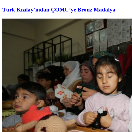
Türk Kızılay’ından ÇOMÜ’ye Bronz Madalya