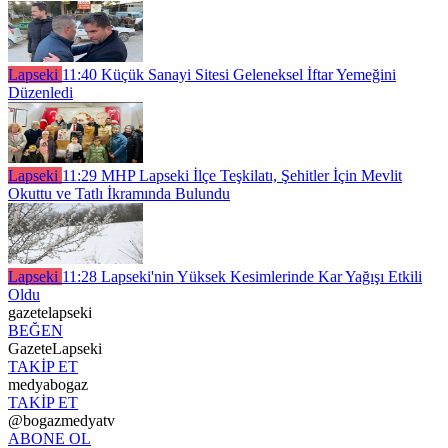
Lapseki
11:40
Küçük Sanayi Sitesi Geleneksel İftar Yemeğini
Düzenledi
Lapseki
11:29
MHP Lapseki İlçe Teşkilatı, Şehitler İçin Mevlit
Okuttu ve Tatlı İkramında Bulundu
Lapseki
11:28
Lapseki'nin Yüksek Kesimlerinde Kar Yağışı Etkili
Oldu
gazetelapseki
BEĞEN
GazeteLapseki
TAKİP ET
medyabogaz
TAKİP ET
@bogazmedyatv
ABONE OL