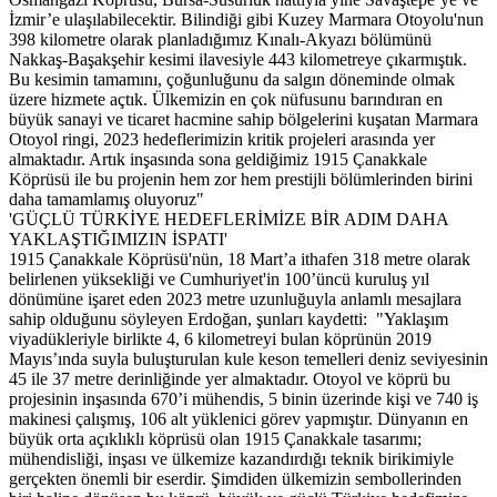
İzmir’e ulaşılabilecektir. Bilindiği gibi Kuzey Marmara Otoyolu'nun
398 kilometre olarak planladığımız Kınalı-Akyazı bölümünü
Nakkaş-Başakşehir kesimi ilavesiyle 443 kilometreye çıkarmıştık.
Bu kesimin tamamını, çoğunluğunu da salgın döneminde olmak
üzere hizmete açtık. Ülkemizin en çok nüfusunu barındıran en
büyük sanayi ve ticaret hacmine sahip bölgelerini kuşatan Marmara
Otoyol ringi, 2023 hedeflerimizin kritik projeleri arasında yer
almaktadır. Artık inşasında sona geldiğimiz 1915 Çanakkale
Köprüsü ile bu projenin hem zor hem prestijli bölümlerinden birini
daha tamamlamış oluyoruz"
'GÜÇLÜ TÜRKİYE HEDEFLERİMİZE BİR ADIM DAHA
YAKLAŞTIĞIMIZIN İSPATI'
1915 Çanakkale Köprüsü'nün, 18 Mart’a ithafen 318 metre olarak
belirlenen yüksekliği ve Cumhuriyet'in 100’üncü kuruluş yıl
dönümüne işaret eden 2023 metre uzunluğuyla anlamlı mesajlara
sahip olduğunu söyleyen Erdoğan, şunları kaydetti: "Yaklaşım
viyadükleriyle birlikte 4, 6 kilometreyi bulan köprünün 2019
Mayıs’ında suyla buluşturulan kule keson temelleri deniz seviyesinin
45 ile 37 metre derinliğinde yer almaktadır. Otoyol ve köprü bu
projesinin inşasında 670’i mühendis, 5 binin üzerinde kişi ve 740 iş
makinesi çalışmış, 106 alt yüklenici görev yapmıştır. Dünyanın en
büyük orta açıklıklı köprüsü olan 1915 Çanakkale tasarımı;
mühendisliği, inşası ve ülkemize kazandırdığı teknik birikimiyle
gerçekten önemli bir eserdir. Şimdiden ülkemizin sembollerinden