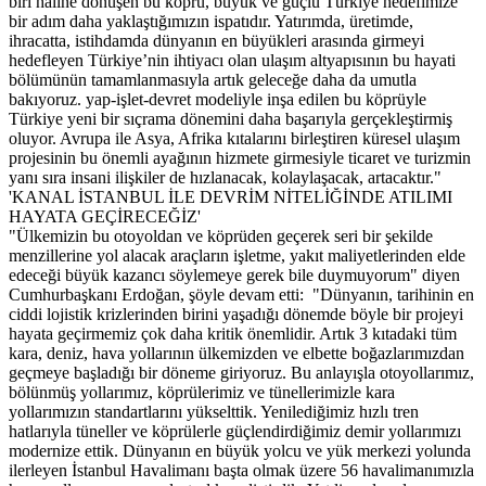
biri haline dönüşen bu köprü, büyük ve güçlü Türkiye hedefimize
bir adım daha yaklaştığımızın ispatıdır. Yatırımda, üretimde,
ihracatta, istihdamda dünyanın en büyükleri arasında girmeyi
hedefleyen Türkiye’nin ihtiyacı olan ulaşım altyapısının bu hayati
bölümünün tamamlanmasıyla artık geleceğe daha da umutla
bakıyoruz. yap-işlet-devret modeliyle inşa edilen bu köprüyle
Türkiye yeni bir sıçrama dönemini daha başarıyla gerçekleştirmiş
oluyor. Avrupa ile Asya, Afrika kıtalarını birleştiren küresel ulaşım
projesinin bu önemli ayağının hizmete girmesiyle ticaret ve turizmin
yanı sıra insani ilişkiler de hızlanacak, kolaylaşacak, artacaktır."
'KANAL İSTANBUL İLE DEVRİM NİTELİĞİNDE ATILIMI
HAYATA GEÇİRECEĞİZ'
"Ülkemizin bu otoyoldan ve köprüden geçerek seri bir şekilde
menzillerine yol alacak araçların işletme, yakıt maliyetlerinden elde
edeceği büyük kazancı söylemeye gerek bile duymuyorum" diyen
Cumhurbaşkanı Erdoğan, şöyle devam etti: "Dünyanın, tarihinin en
ciddi lojistik krizlerinden birini yaşadığı dönemde böyle bir projeyi
hayata geçirmemiz çok daha kritik önemlidir. Artık 3 kıtadaki tüm
kara, deniz, hava yollarının ülkemizden ve elbette boğazlarımızdan
geçmeye başladığı bir döneme giriyoruz. Bu anlayışla otoyollarımız,
bölünmüş yollarımız, köprülerimiz ve tünellerimizle kara
yollarımızın standartlarını yükselttik. Yenilediğimiz hızlı tren
hatlarıyla tüneller ve köprülerle güçlendirdiğimiz demir yollarımızı
modernize ettik. Dünyanın en büyük yolcu ve yük merkezi yolunda
ilerleyen İstanbul Havalimanı başta olmak üzere 56 havalimanımızla