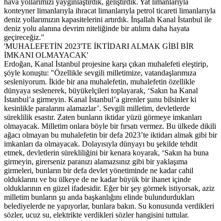
hava yollarımızı yaygınlaştırdık, geliştirdik. Yat limanlarıyla
konteyner limanlarıyla ihracat limanlarıyla petrol ticareti limanlarıyla
deniz yollarımızın kapasitelerini artırdık. İnşallah Kanal İstanbul ile
deniz yolu alanına devrim niteliğinde bir atılımı daha hayata
geçireceğiz."
'MUHALEFETİN 2023'TE İKTİDARI ALMAK GİBİ BİR
İMKANI OLMAYACAK'
Erdoğan, Kanal İstanbul projesine karşı çıkan muhalefeti eleştirip,
şöyle konuştu: "Özellikle sevgili milletimize, vatandaşlarımıza
sesleniyorum. İkide bir ana muhalefetin, muhalefetin özellikle
dünyaya seslenerek, büyükelçileri toplayarak, ‘Sakın ha Kanal
İstanbul’a girmeyin. Kanal İstanbul’a girenler şunu bilsinler ki
kesinlikle paralarını alamazlar’. Sevgili milletim, devletlerde
süreklilik esastır. Zaten bunların iktidar yüzü görmeye imkanları
olmayacak. Milletim onlara böyle bir fırsatı vermez. Bu ülkede dikili
ağacı olmayan bu muhalefetin bir defa 2023’te iktidarı almak gibi bir
imkanları da olmayacak. Dolayısıyla dünyayı bu şekilde tehdit
etmek, devletlerin sürekliliğini bir kenara koyarak, ‘Sakın ha buna
girmeyin, girerseniz paranızı alamazsınız gibi bir yaklaşıma
girmeleri, bunların bir defa devlet yönetiminde ne kadar cahil
olduklarını ve bu ülkeye de ne kadar büyük bir ihanet içinde
olduklarının en güzel ifadesidir. Eğer bir şey görmek istiyorsak, aziz
milletim bunların şu anda başkanlığını elinde bulundurdukları
belediyelerde ne yapıyorlar, bunlara bakın. Su konusunda verdikleri
sözler, ucuz su, elektrikte verdikleri sözler hangisini tuttular.