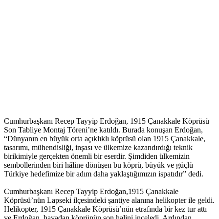
Cumhurbaşkanı Recep Tayyip Erdoğan, 1915 Çanakkale Köprüsü
Son Tabliye Montaj Töreni’ne katıldı. Burada konuşan Erdoğan,
“Dünyanın en büyük orta açıklıklı köprüsü olan 1915 Çanakkale,
tasarımı, mühendisliği, inşası ve ülkemize kazandırdığı teknik
birikimiyle gerçekten önemli bir eserdir. Şimdiden ülkemizin
sembollerinden biri hâline dönüşen bu köprü, büyük ve güçlü
Türkiye hedefimize bir adım daha yaklaştığımızın ispatıdır” dedi.
Cumhurbaşkanı Recep Tayyip Erdoğan,1915 Çanakkale
Köprüsü’nün Lapseki ilçesindeki şantiye alanına helikopter ile geldi.
Helikopter, 1915 Çanakkale Köprüsü’nün etrafında bir kez tur attı
ve Erdoğan, havadan köprünün son halini inceledi. Ardından