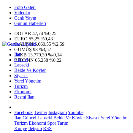
Foto Galeri
Videolar
Canlı Yayın
Günün Haberleri
DOLAR
47,74
%0,25
EURO
55,25
%0,43
G.ALTIN
6.660,55
%2,59
GÜMÜŞ
98
%3,57
İlan
IMKB
13.779,39
%-0,14
Güncel
BITCOIN
65.258
%0,22
Lapseki
Belde Ve Köyler
Siyaset
Yerel Yönetim
Turizm
Ekonomi
Resmî İlan
Facebook
Twitter
Instagram
Youtube
İlan
Güncel
Lapseki
Belde Ve Köyler
Siyaset
Yerel Yönetim
Turizm
Ekonomi
Spor
Tarım
Künye
İletişim
RSS