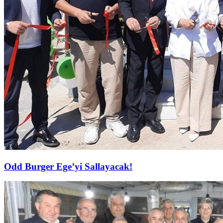
Odd Burger Ege’yi Sallayacak!