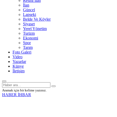
Resmî İlan
İlan
Güncel
Lapseki
Belde Ve Köyler
Siyaset
Yerel Yönetim
Turizm
Ekonomi
Spor
Tarım
Foto Galeri
Video
Yazarlar
Künye
İletişim
Aramak için bir kelime yazınız.
HABER İHBAR