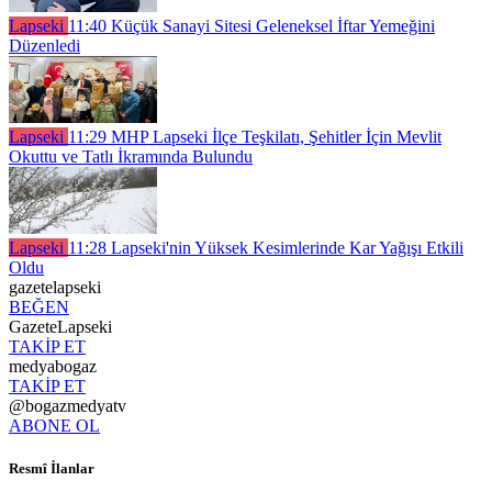
Lapseki
11:40
Küçük Sanayi Sitesi Geleneksel İftar Yemeğini
Düzenledi
Lapseki
11:29
MHP Lapseki İlçe Teşkilatı, Şehitler İçin Mevlit
Okuttu ve Tatlı İkramında Bulundu
Lapseki
11:28
Lapseki'nin Yüksek Kesimlerinde Kar Yağışı Etkili
Oldu
gazetelapseki
BEĞEN
GazeteLapseki
TAKİP ET
medyabogaz
TAKİP ET
@bogazmedyatv
ABONE OL
Resmî İlanlar