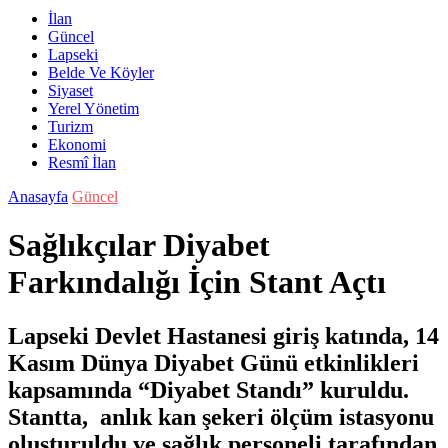
İlan
Güncel
Lapseki
Belde Ve Köyler
Siyaset
Yerel Yönetim
Turizm
Ekonomi
Resmî İlan
Anasayfa
Güncel
Sağlıkçılar Diyabet
Farkındalığı İçin Stant Açtı
Lapseki Devlet Hastanesi giriş katında, 14
Kasım Dünya Diyabet Günü etkinlikleri
kapsamında “Diyabet Standı” kuruldu.
Stantta, anlık kan şekeri ölçüm istasyonu
oluşturuldu ve sağlık personeli tarafından