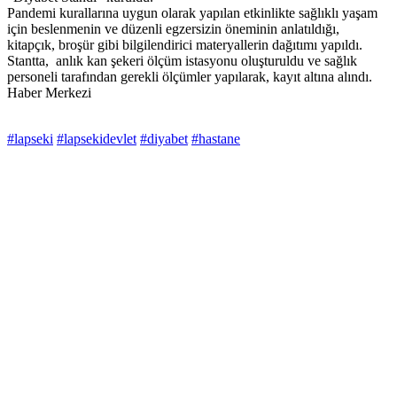
Pandemi kurallarına uygun olarak yapılan etkinlikte sağlıklı yaşam
için beslenmenin ve düzenli egzersizin öneminin anlatıldığı,
kitapçık, broşür gibi bilgilendirici materyallerin dağıtımı yapıldı.
Stantta, anlık kan şekeri ölçüm istasyonu oluşturuldu ve sağlık
personeli tarafından gerekli ölçümler yapılarak, kayıt altına alındı.
Haber Merkezi
#lapseki
#lapsekidevlet
#diyabet
#hastane