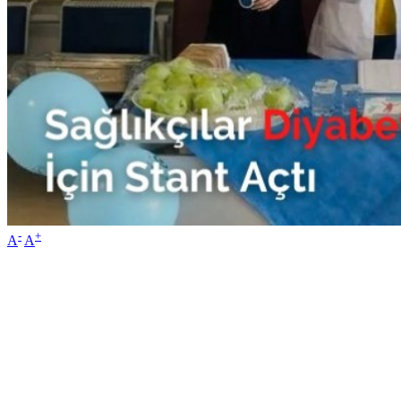
-
+
A
A