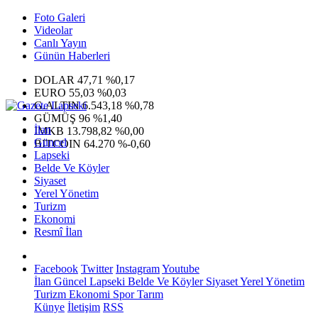
Foto Galeri
Videolar
Canlı Yayın
Günün Haberleri
DOLAR
47,71
%0,17
EURO
55,03
%0,03
G.ALTIN
6.543,18
%0,78
GÜMÜŞ
96
%1,40
İlan
IMKB
13.798,82
%0,00
Güncel
BITCOIN
64.270
%-0,60
Lapseki
Belde Ve Köyler
Siyaset
Yerel Yönetim
Turizm
Ekonomi
Resmî İlan
Facebook
Twitter
Instagram
Youtube
İlan
Güncel
Lapseki
Belde Ve Köyler
Siyaset
Yerel Yönetim
Turizm
Ekonomi
Spor
Tarım
Künye
İletişim
RSS