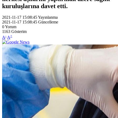
kuruluşlarına davet etti.
2021-11-17 15:08:45
Yayınlanma
2021-11-17 15:08:45
Güncelleme
0
Yorum
1163
Gösterim
-
+
A
A