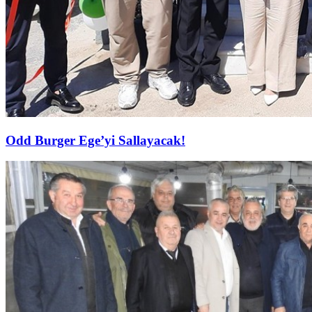
Odd Burger Ege’yi Sallayacak!