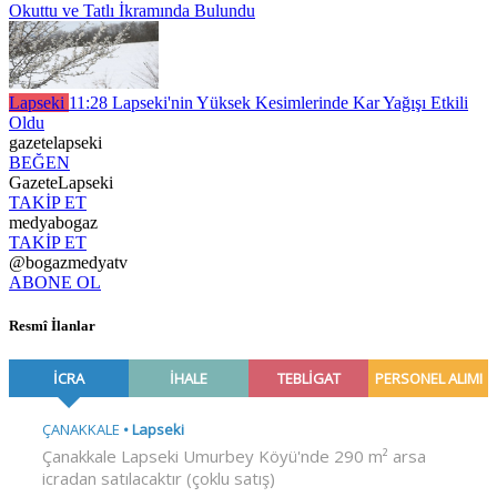
Okuttu ve Tatlı İkramında Bulundu
Lapseki
11:28
Lapseki'nin Yüksek Kesimlerinde Kar Yağışı Etkili
Oldu
gazetelapseki
BEĞEN
GazeteLapseki
TAKİP ET
medyabogaz
TAKİP ET
@bogazmedyatv
ABONE OL
Resmî İlanlar