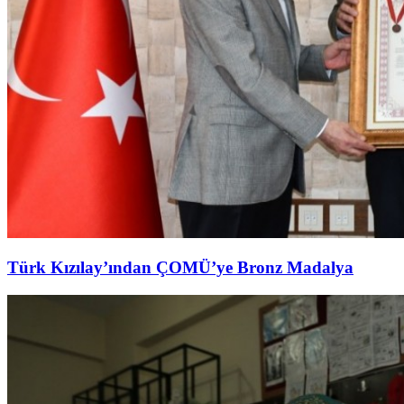
Türk Kızılay’ından ÇOMÜ’ye Bronz Madalya