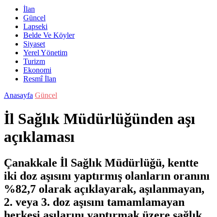
İlan
Güncel
Lapseki
Belde Ve Köyler
Siyaset
Yerel Yönetim
Turizm
Ekonomi
Resmî İlan
Anasayfa
Güncel
İl Sağlık Müdürlüğünden aşı
açıklaması
Çanakkale İl Sağlık Müdürlüğü, kentte
iki doz aşısını yaptırmış olanların oranını
%82,7 olarak açıklayarak, aşılanmayan,
2. veya 3. doz aşısını tamamlamayan
herkesi aşılarını yaptırmak üzere sağlık