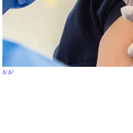
-
+
A
A