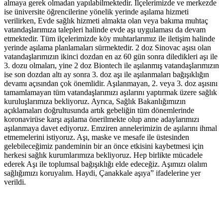
almaya gerek olmadan yapılabilmektedir. İlçelerimizde ve merkezde
ise üniversite öğrencilerine yönelik yerinde aşılama hizmeti
verilirken, Evde sağlık hizmeti almakta olan veya bakıma muhtaç
vatandaşlarımıza talepleri halinde evde aşı uygulaması da devam
etmektedir. Tüm ilçelerimizde köy muhtarlarımız ile iletişim halinde
yerinde aşılama planlamaları sürmektedir. 2 doz Sinovac aşısı olan
vatandaşlarımızın ikinci dozdan en az 60 gün sonra diledikleri aşı ile
3. dozu olmaları, yine 2 doz Biontech ile aşılanmış vatandaşlarımızın
ise son dozdan altı ay sonra 3. doz aşı ile aşılanmaları bağışıklığın
devamı açısından çok önemlidir. Aşılanmayan, 2. veya 3. doz aşısını
tamamlamayan tüm vatandaşlarımızı aşılarını yaptırmak üzere sağlık
kuruluşlarımıza bekliyoruz. Ayrıca, Sağlık Bakanlığımızın
açıklamaları doğrultusunda artık gebeliğin tüm dönemlerinde
koronavirüse karşı aşılama önerilmekte olup anne adaylarımızı
aşılanmaya davet ediyoruz. Emziren annelerimizin de aşılarını ihmal
etmemelerini istiyoruz. Aşı, maske ve mesafe ile üstesinden
gelebileceğimiz pandeminin bir an önce etkisini kaybetmesi için
herkesi sağlık kurumlarımıza bekliyoruz. Hep birlikte mücadele
ederek Aşı ile toplumsal bağışıklığı elde edeceğiz. Aşımızı olalım
sağlığımızı koruyalım. Haydi, Çanakkale aşıya” ifadelerine yer
verildi.