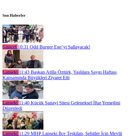
Son Haberler
Güncel
10:31
Odd Burger Ege’yi Sallayacak!
Lapseki
11:43
Başkan Atilla Öztürk, Yaşlılara Saygı Haftası
Kapsamında Büyükleri Ziyaret Etti
Lapseki
11:40
Küçük Sanayi Sitesi Geleneksel İftar Yemeğini
Düzenledi
Lapseki
11:29
MHP Lapseki İlçe Teşkilatı, Şehitler İçin Mevlit