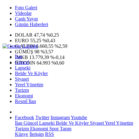
Foto Galeri
Videolar
Canlı Yayın
Günün Haberleri
DOLAR
47,74
%0,25
EURO
55,25
%0,43
G.ALTIN
6.660,55
%2,59
GÜMÜŞ
98
%3,57
İlan
IMKB
13.779,39
%-0,14
Güncel
BITCOIN
64.993
%0,60
Lapseki
Belde Ve Köyler
Siyaset
Yerel Yönetim
Turizm
Ekonomi
Resmî İlan
Facebook
Twitter
Instagram
Youtube
İlan
Güncel
Lapseki
Belde Ve Köyler
Siyaset
Yerel Yönetim
Turizm
Ekonomi
Spor
Tarım
Künye
İletişim
RSS