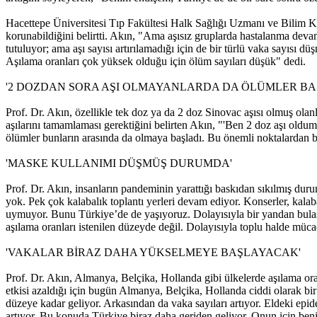
Hacettepe Üniversitesi Tıp Fakültesi Halk Sağlığı Uzmanı ve Bilim Ku
korunabildiğini belirtti. Akın, "Ama aşısız gruplarda hastalanma devam 
tutuluyor; ama aşı sayısı artırılamadığı için de bir türlü vaka sayısı 
Aşılama oranları çok yüksek olduğu için ölüm sayıları düşük" dedi.
'2 DOZDAN SORA AŞI OLMAYANLARDA DA ÖLÜMLER BA
Prof. Dr. Akın, özellikle tek doz ya da 2 doz Sinovac aşısı olmuş ola
aşılarını tamamlaması gerektiğini belirten Akın, "'Ben 2 doz aşı oldum
ölümler bunların arasında da olmaya başladı. Bu önemli noktalardan bi
'MASKE KULLANIMI DÜŞMÜŞ DURUMDA'
Prof. Dr. Akın, insanların pandeminin yarattığı baskıdan sıkılmış 
yok. Pek çok kalabalık toplantı yerleri devam ediyor. Konserler, kalab
uymuyor. Bunu Türkiye’de de yaşıyoruz. Dolayısıyla bir yandan bulaş 
aşılama oranları istenilen düzeyde değil. Dolayısıyla toplu halde müca
'VAKALAR BİRAZ DAHA YÜKSELMEYE BAŞLAYACAK'
Prof. Dr. Akın, Almanya, Belçika, Hollanda gibi ülkelerde aşılama ora
etkisi azaldığı için bugün Almanya, Belçika, Hollanda ciddi olarak bir
düzeye kadar geliyor. Arkasından da vaka sayıları artıyor. Eldeki epid
artıyor. Bu konuda Türkiye biraz daha geriden geliyor. Onun için beni