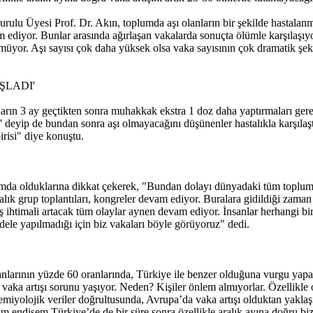
rulu Üyesi Prof. Dr. Akın, toplumda aşı olanların bir şekilde hastalanm
ediyor. Bunlar arasında ağırlaşan vakalarda sonuçta ölümle karşılaşıyoru
düşmüyor. Aşı sayısı çok daha yüksek olsa vaka sayısının çok dramatik şek
ŞLADI'
nların 3 ay geçtikten sonra muhakkak ekstra 1 doz daha yaptırmaları ger
' deyip de bundan sonra aşı olmayacağını düşünenler hastalıkla karşılaşt
risi" diye konuştu.
durumda olduklarına dikkat çekerek, "Bundan dolayı dünyadaki tüm top
alık grup toplantıları, kongreler devam ediyor. Buralara gidildiği zaman
ihtimali artacak tüm olaylar aynen devam ediyor. İnsanlar herhangi bir
dele yapılmadığı için biz vakaları böyle görüyoruz" dedi.
nlarının yüzde 60 oranlarında, Türkiye ile benzer olduğuna vurgu yapar
 vaka artışı sorunu yaşıyor. Neden? Kişiler önlem almıyorlar. Özellikle
emiyolojik veriler doğrultusunda, Avrupa’da vaka artışı olduktan yaklaş
m endişem Türkiye’de de bir süre sonra özellikle aralık ayına doğru biz 