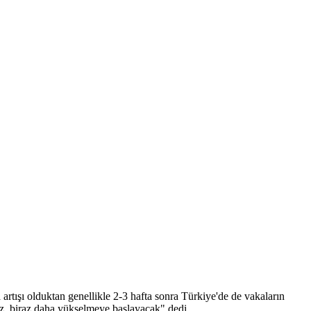
rtışı olduktan genellikle 2-3 hafta sonra Türkiye'de de vakaların
ğız, biraz daha yükselmeye başlayacak" dedi.