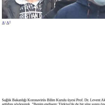
-
+
A
A
Sağlık Bakanlığı Koronavirüs Bilim Kurulu üyesi Prof. Dr. Levent Akın
arttığını söyleyerek, "Benim endişem; Türkiye'de de bir süre sonra öze