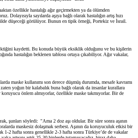
aktan özellikle hastalığı ağır geçirmekten ya da ölümden
z. Dolayısıyla sayılarda aşıya bağlı olarak hastalığın artış hızı
ilde düşeceği görülüyor. Bunun en tipik örneği, Portekiz ve İsrail.
ektiğini kaydetti. Bu konuda büyük eksiklik olduğunu ve bu kişilerin
ığında hastalığın beklenen tablosu ortaya çıkabiliyor. Ağır vakalar,
lumlarda maske kullanımı son derece düşmüş durumda, mesafe kavramı
 zaten yoğun bir kalabalık buna bağlı olarak da insanlar kurallara
 koruyucu önlem almıyorlar, özellikle maske takmıyorlar. Bir de
ak, şunları söyledi: "Ama 2 doz aşı oldular. Bir süre sonra aşının
 oralarda maskesiz dolaşmak serbest. Aşının da koruyuculuk etkisi bir
ık 1-2 hafta sonra genellikle 2-3 hafta sonra Türkiye’de de vakalar
vaka artışını artık 25-30 binlerde tutamayacağız, biraz daha