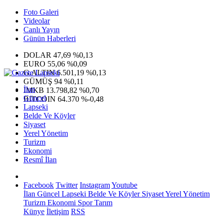
Foto Galeri
Videolar
Canlı Yayın
Günün Haberleri
DOLAR
47,69
%0,13
EURO
55,06
%0,09
G.ALTIN
6.501,19
%0,13
GÜMÜŞ
94
%0,11
İlan
IMKB
13.798,82
%0,70
Güncel
BITCOIN
64.370
%-0,48
Lapseki
Belde Ve Köyler
Siyaset
Yerel Yönetim
Turizm
Ekonomi
Resmî İlan
Facebook
Twitter
Instagram
Youtube
İlan
Güncel
Lapseki
Belde Ve Köyler
Siyaset
Yerel Yönetim
Turizm
Ekonomi
Spor
Tarım
Künye
İletişim
RSS