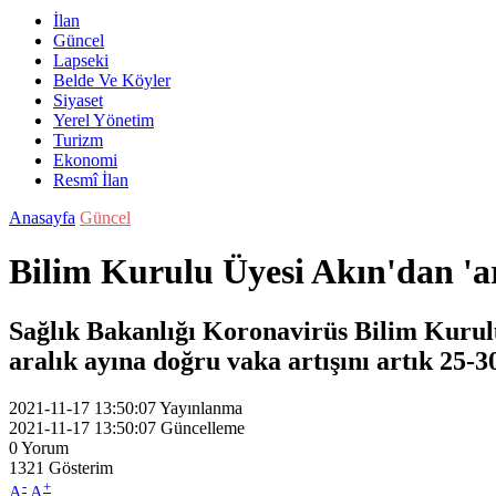
İlan
Güncel
Lapseki
Belde Ve Köyler
Siyaset
Yerel Yönetim
Turizm
Ekonomi
Resmî İlan
Anasayfa
Güncel
Bilim Kurulu Üyesi Akın'dan 'a
Sağlık Bakanlığı Koronavirüs Bilim Kurulu
aralık ayına doğru vaka artışını artık 25-
2021-11-17 13:50:07
Yayınlanma
2021-11-17 13:50:07
Güncelleme
0
Yorum
1321
Gösterim
-
+
A
A