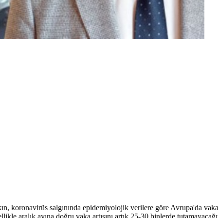
, koronavirüs salgınında epidemiyolojik verilere göre Avrupa'da vaka a
llikle aralık ayına doğru vaka artışını artık 25-30 binlerde tutamayaca