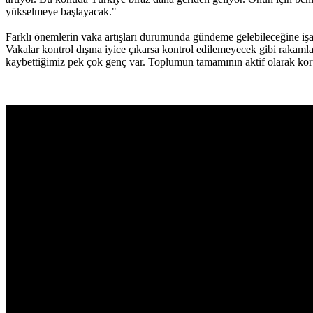
yükselmeye başlayacak."
Farklı önemlerin vaka artışları durumunda gündeme gelebileceğine işare
Vakalar kontrol dışına iyice çıkarsa kontrol edilemeyecek gibi rakamlar
kaybettiğimiz pek çok genç var. Toplumun tamamının aktif olarak kor