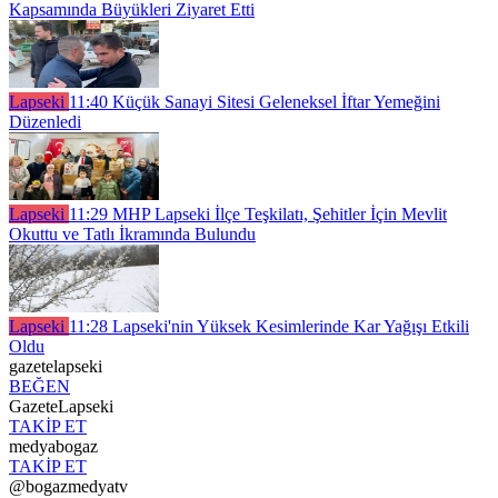
Kapsamında Büyükleri Ziyaret Etti
Lapseki
11:40
Küçük Sanayi Sitesi Geleneksel İftar Yemeğini
Düzenledi
Lapseki
11:29
MHP Lapseki İlçe Teşkilatı, Şehitler İçin Mevlit
Okuttu ve Tatlı İkramında Bulundu
Lapseki
11:28
Lapseki'nin Yüksek Kesimlerinde Kar Yağışı Etkili
Oldu
gazetelapseki
BEĞEN
GazeteLapseki
TAKİP ET
medyabogaz
TAKİP ET
@bogazmedyatv