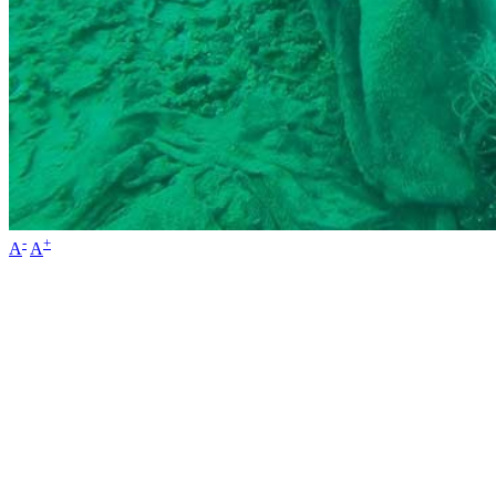
-
+
A
A