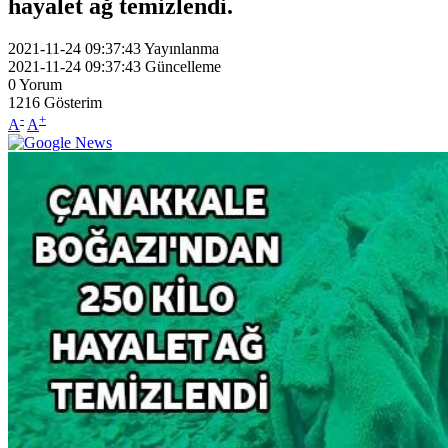
hayalet ağ temizlendi.
2021-11-24 09:37:43
Yayınlanma
2021-11-24 09:37:43
Güncelleme
0
Yorum
1216
Gösterim
-
+
A
A