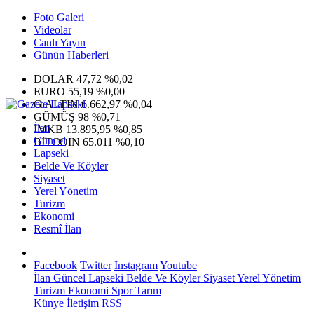
Foto Galeri
Videolar
Canlı Yayın
Günün Haberleri
DOLAR
47,72
%0,02
EURO
55,19
%0,00
G.ALTIN
6.662,97
%0,04
GÜMÜŞ
98
%0,71
İlan
IMKB
13.895,95
%0,85
Güncel
BITCOIN
65.011
%0,10
Lapseki
Belde Ve Köyler
Siyaset
Yerel Yönetim
Turizm
Ekonomi
Resmî İlan
Facebook
Twitter
Instagram
Youtube
İlan
Güncel
Lapseki
Belde Ve Köyler
Siyaset
Yerel Yönetim
Turizm
Ekonomi
Spor
Tarım
Künye
İletişim
RSS