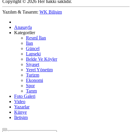
Copyright © 2026 Her hakkı saklıdır.
Yazılım & Tasarım:
WK Bilişim
Anasayfa
Kategoriler
Resmî İlan
İlan
Güncel
Lapseki
Belde Ve Köyler
Siyaset
Yerel Yönetim
Turizm
Ekonomi
Spor
Tarım
Foto Galeri
Video
Yazarlar
Künye
İletişim