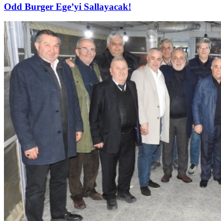
Odd Burger Ege’yi Sallayacak!