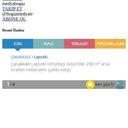
medyabogaz
TAKİP ET
@bogazmedyatv
ABONE OL
Resmî İlanlar