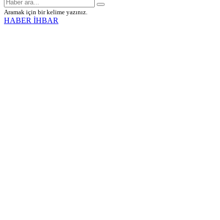
Aramak için bir kelime yazınız.
HABER İHBAR