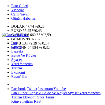
Foto Galeri
Videolar
Canlı Yayın
Günün Haberleri
DOLAR
47,74
%0,25
EURO
55,25
%0,43
G.ALTIN
6.660,55
%2,59
GÜMÜŞ
98
%3,57
İlan
IMKB
13.779,39
%-0,14
Güncel
BITCOIN
64.984
%-0,32
Lapseki
Belde Ve Köyler
Siyaset
Yerel Yönetim
Turizm
Ekonomi
Resmî İlan
Facebook
Twitter
Instagram
Youtube
İlan
Güncel
Lapseki
Belde Ve Köyler
Siyaset
Yerel Yönetim
Turizm
Ekonomi
Spor
Tarım
Künye
İletişim
RSS