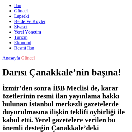
İlan
Güncel
Lapseki
Belde Ve Köyler
Siyaset
Yerel Yönetim
Turizm
Ekonomi
Resmî İlan
Anasayfa
Güncel
Darısı Çanakkale’nin başına!
İzmir'den sonra İBB Meclisi de, karar
özetlerinin resmi ilan yayınlama hakkı
bulunan İstanbul merkezli gazetelerde
duyurulmasına ilişkin teklifi oybirliği ile
kabul etti. Yerel gazetelere verilen bu
önemli desteğin Çanakkale’deki