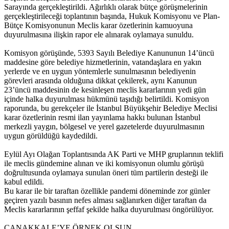
Sarayında gerçekleştirildi. Ağırlıklı olarak bütçe görüşmelerinin
gerçekleştirileceği toplantının başında, Hukuk Komisyonu ve Plan-
Bütçe Komisyonunun Meclis karar özetlerinin kamuoyuna
duyurulmasına ilişkin rapor ele alınarak oylamaya sunuldu.
Komisyon görüşünde, 5393 Sayılı Belediye Kanununun 14’üncü
maddesine göre belediye hizmetlerinin, vatandaşlara en yakın
yerlerde ve en uygun yöntemlerle sunulmasının belediyenin
görevleri arasında olduğuna dikkat çekilerek, aynı Kanunun
23’üncü maddesinin de kesinleşen meclis kararlarının yedi gün
içinde halka duyurulması hükmünü taşıdığı belirtildi. Komisyon
raporunda, bu gerekçeler ile İstanbul Büyükşehir Belediye Meclisi
karar özetlerinin resmi ilan yayınlama hakkı bulunan İstanbul
merkezli yaygın, bölgesel ve yerel gazetelerde duyurulmasının
uygun görüldüğü kaydedildi.
Eylül Ayı Olağan Toplantısında AK Parti ve MHP gruplarının teklifi
ile meclis gündemine alınan ve iki komisyonun olumlu görüşü
doğrultusunda oylamaya sunulan öneri tüm partilerin desteği ile
kabul edildi.
Bu karar ile bir taraftan özellikle pandemi döneminde zor günler
geçiren yazılı basının nefes alması sağlanırken diğer taraftan da
Meclis kararlarının şeffaf şekilde halka duyurulması öngörülüyor.
ÇANAKKALE’YE ÖRNEK OLSUN