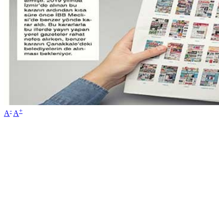
-
+
A
A