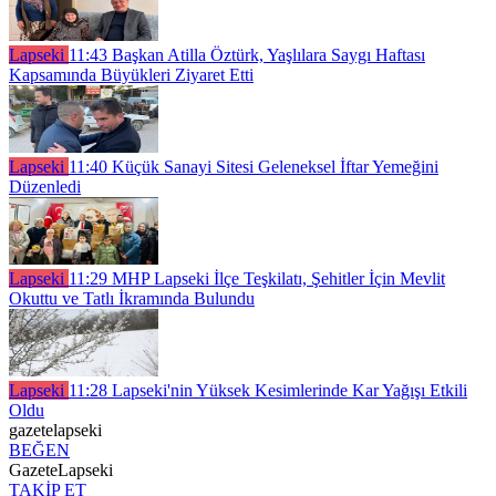
Lapseki
11:43
Başkan Atilla Öztürk, Yaşlılara Saygı Haftası
Kapsamında Büyükleri Ziyaret Etti
Lapseki
11:40
Küçük Sanayi Sitesi Geleneksel İftar Yemeğini
Düzenledi
Lapseki
11:29
MHP Lapseki İlçe Teşkilatı, Şehitler İçin Mevlit
Okuttu ve Tatlı İkramında Bulundu
Lapseki
11:28
Lapseki'nin Yüksek Kesimlerinde Kar Yağışı Etkili
Oldu
gazetelapseki
BEĞEN
GazeteLapseki
TAKİP ET