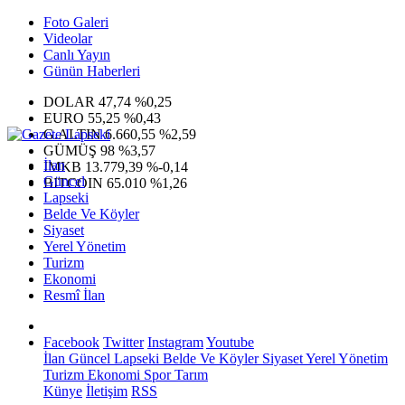
Foto Galeri
Videolar
Canlı Yayın
Günün Haberleri
DOLAR
47,74
%0,25
EURO
55,25
%0,43
G.ALTIN
6.660,55
%2,59
GÜMÜŞ
98
%3,57
İlan
IMKB
13.779,39
%-0,14
Güncel
BITCOIN
65.010
%1,26
Lapseki
Belde Ve Köyler
Siyaset
Yerel Yönetim
Turizm
Ekonomi
Resmî İlan
Facebook
Twitter
Instagram
Youtube
İlan
Güncel
Lapseki
Belde Ve Köyler
Siyaset
Yerel Yönetim
Turizm
Ekonomi
Spor
Tarım
Künye
İletişim
RSS