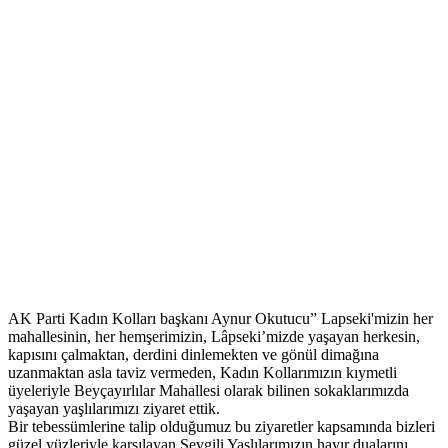
AK Parti Kadın Kolları başkanı Aynur Okutucu” Lapseki'mizin her
mahallesinin, her hemşerimizin, Lâpseki’mizde yaşayan herkesin,
kapısını çalmaktan, derdini dinlemekten ve gönül dimağına
uzanmaktan asla taviz vermeden, Kadın Kollarımızın kıymetli
üyeleriyle Beyçayırlılar Mahallesi olarak bilinen sokaklarımızda
yaşayan yaşlılarımızı ziyaret ettik.
Bir tebessümlerine talip olduğumuz bu ziyaretler kapsamında bizleri
güzel yüzleriyle karşılayan Sevgili Yaşlılarımızın hayır dualarını