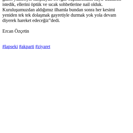
istedik, ellerini öptük ve sıcak sohbetlerine nail olduk.
Kuruluşumuzdan aldığımız ilhamla bundan sonra her kesimi
yeniden tek tek dolaşmak gayretiyle durmak yok yola devam
diyerek hareket edeceğiz”dedi.
Ercan Özçetin
#lapseki
#akparti
#ziyaret