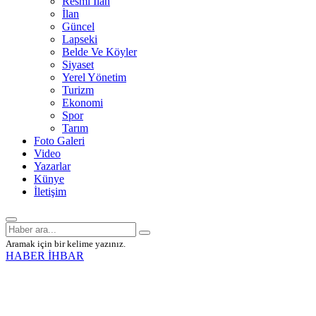
Resmî İlan
İlan
Güncel
Lapseki
Belde Ve Köyler
Siyaset
Yerel Yönetim
Turizm
Ekonomi
Spor
Tarım
Foto Galeri
Video
Yazarlar
Künye
İletişim
Aramak için bir kelime yazınız.
HABER İHBAR