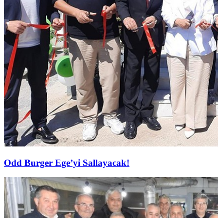
Odd Burger Ege’yi Sallayacak!