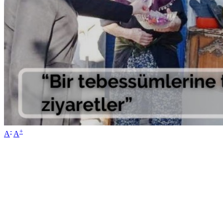
-
+
A
A