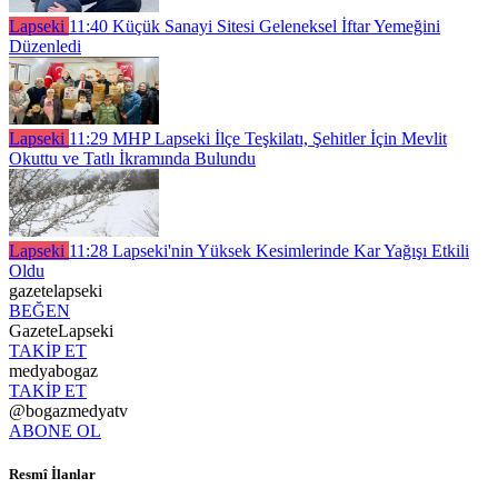
Lapseki
11:40
Küçük Sanayi Sitesi Geleneksel İftar Yemeğini
Düzenledi
Lapseki
11:29
MHP Lapseki İlçe Teşkilatı, Şehitler İçin Mevlit
Okuttu ve Tatlı İkramında Bulundu
Lapseki
11:28
Lapseki'nin Yüksek Kesimlerinde Kar Yağışı Etkili
Oldu
gazetelapseki
BEĞEN
GazeteLapseki
TAKİP ET
medyabogaz
TAKİP ET
@bogazmedyatv
ABONE OL
Resmî İlanlar