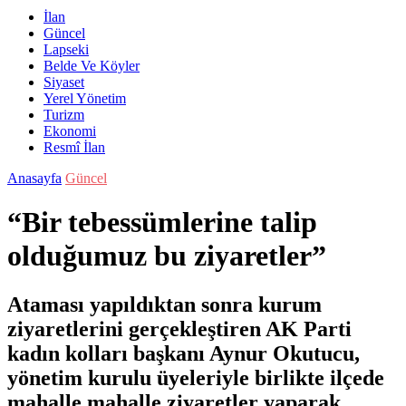
İlan
Güncel
Lapseki
Belde Ve Köyler
Siyaset
Yerel Yönetim
Turizm
Ekonomi
Resmî İlan
Anasayfa
Güncel
“Bir tebessümlerine talip
olduğumuz bu ziyaretler”
Ataması yapıldıktan sonra kurum
ziyaretlerini gerçekleştiren AK Parti
kadın kolları başkanı Aynur Okutucu,
yönetim kurulu üyeleriyle birlikte ilçede
mahalle mahalle ziyaretler yaparak