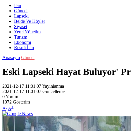
İlan
Güncel
Lapseki
Belde Ve Köyler
Siyaset
Yerel Yönetim
Turizm
Ekonomi
Resmî İlan
Anasayfa
Güncel
Eski Lapseki Hayat Buluyor' P
2021-12-17 11:01:07
Yayınlanma
2021-12-17 11:01:07
Güncelleme
0
Yorum
1072
Gösterim
-
+
A
A