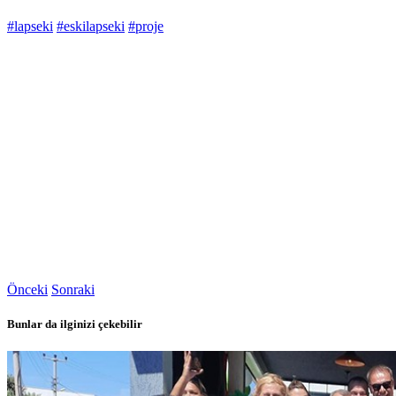
#lapseki
#eskilapseki
#proje
Önceki
Sonraki
Bunlar da ilginizi çekebilir