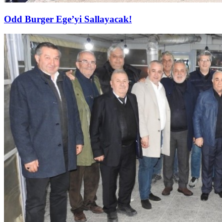
Odd Burger Ege’yi Sallayacak!