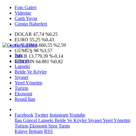
Foto Galeri
Videolar
Canlı Yayın
Günün Haberleri
DOLAR
47,74
%0,25
EURO
55,25
%0,43
G.ALTIN
6.660,55
%2,59
GÜMÜŞ
98
%3,57
İlan
IMKB
13.779,39
%-0,14
Güncel
BITCOIN
64.881
%0,82
Lapseki
Belde Ve Köyler
Siyaset
Yerel Yönetim
Turizm
Ekonomi
Resmî İlan
Facebook
Twitter
Instagram
Youtube
İlan
Güncel
Lapseki
Belde Ve Köyler
Siyaset
Yerel Yönetim
Turizm
Ekonomi
Spor
Tarım
Künye
İletişim
RSS