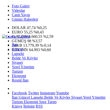
Foto Galeri
Videolar
Canlı Yayın
Günün Haberleri
DOLAR
47,74
%0,25
EURO
55,25
%0,43
G.ALTIN
6.660,55
%2,59
GÜMÜŞ
98
%3,57
İlan
IMKB
13.779,39
%-0,14
Güncel
BITCOIN
64.993
%0,60
Lapseki
Belde Ve Köyler
Siyaset
Yerel Yönetim
Turizm
Ekonomi
Resmî İlan
Facebook
Twitter
Instagram
Youtube
İlan
Güncel
Lapseki
Belde Ve Köyler
Siyaset
Yerel Yönetim
Turizm
Ekonomi
Spor
Tarım
Künye
İletişim
RSS