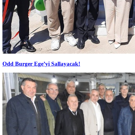
Odd Burger Ege’yi Sallayacak!