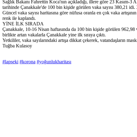
Sağlık Bakanı Fahrettin Koca'nın açıkladığı, illere göre 23 Kasım-3 A
tarihinde Çanakkale'de 100 bin kişide görülen vaka sayısı 380,21 idi. 
Güncel vaka sayısı haritasına göre nüfusa oranla en çok vaka artışını
renk ile kaplandı.
YİNE İLK SIRADA
Çanakkale, 10-16 Nisan haftasında da 100 bin kişide görülen 962,98 v
birlikte artan vakalarla Çanakkale yine ilk sıraya çıktı.
Yetkililer, vaka sayılarındaki artışa dikkat çekerek, vatandaşların mask
Tuğba Kulasoy
#lapseki
#korona
#yoğunlukharitası