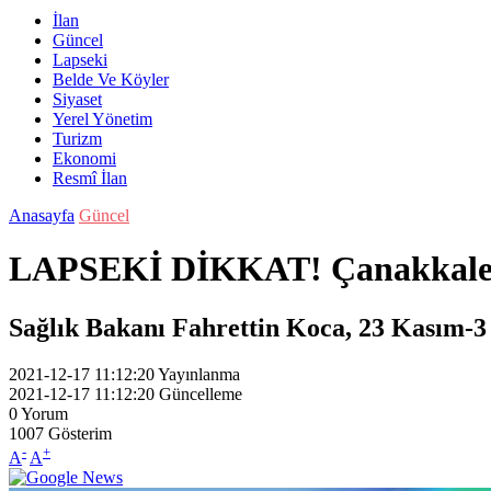
İlan
Güncel
Lapseki
Belde Ve Köyler
Siyaset
Yerel Yönetim
Turizm
Ekonomi
Resmî İlan
Anasayfa
Güncel
LAPSEKİ DİKKAT! Çanakkale K
Sağlık Bakanı Fahrettin Koca, 23 Kasım-3 A
2021-12-17 11:12:20
Yayınlanma
2021-12-17 11:12:20
Güncelleme
0
Yorum
1007
Gösterim
-
+
A
A