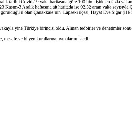
ralık tarihli Covid-19 vaka haritasına göre 100 bin kişide en fazla vak
23 Kasım-3 Aralık haftasına ait haritada ise 92,32 artan vaka sayısıyla
n görüldüğü il olan Çanakkale’nin Lapseki ilçesi, Hayat Eve Sığar (HES
akayla yine Türkiye birincisi oldu. Alınan tedbirler ve denetimler son
e, mesafe ve hijyen kurallarına uymalarını istedi.