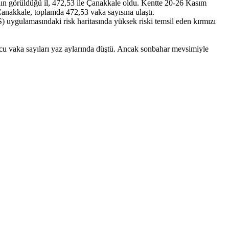
anın görüldüğü il, 472,53 ile Çanakkale oldu. Kentte 20-26 Kasım
 Çanakkale, toplamda 472,53 vaka sayısına ulaştı.
) uygulamasındaki risk haritasında yüksek riski temsil eden kırmızı
ucu vaka sayıları yaz aylarında düştü. Ancak sonbahar mevsimiyle