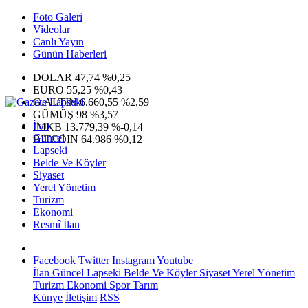
Foto Galeri
Videolar
Canlı Yayın
Günün Haberleri
DOLAR
47,74
%0,25
EURO
55,25
%0,43
G.ALTIN
6.660,55
%2,59
GÜMÜŞ
98
%3,57
İlan
IMKB
13.779,39
%-0,14
Güncel
BITCOIN
64.986
%0,12
Lapseki
Belde Ve Köyler
Siyaset
Yerel Yönetim
Turizm
Ekonomi
Resmî İlan
Facebook
Twitter
Instagram
Youtube
İlan
Güncel
Lapseki
Belde Ve Köyler
Siyaset
Yerel Yönetim
Turizm
Ekonomi
Spor
Tarım
Künye
İletişim
RSS