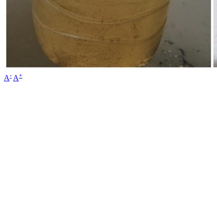
-
+
A
A