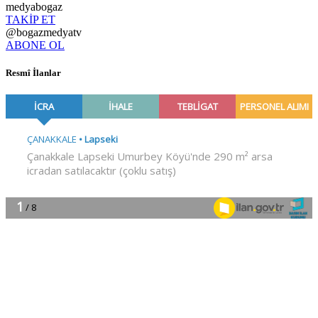
medyabogaz
TAKİP ET
@bogazmedyatv
ABONE OL
Resmî İlanlar