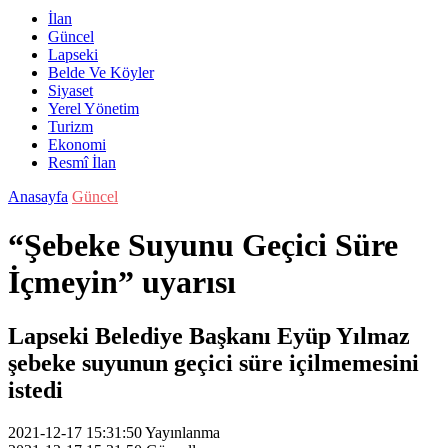
İlan
Güncel
Lapseki
Belde Ve Köyler
Siyaset
Yerel Yönetim
Turizm
Ekonomi
Resmî İlan
Anasayfa
Güncel
“Şebeke Suyunu Geçici Süre
İçmeyin” uyarısı
Lapseki Belediye Başkanı Eyüp Yılmaz
şebeke suyunun geçici süre içilmemesini
istedi
2021-12-17 15:31:50
Yayınlanma