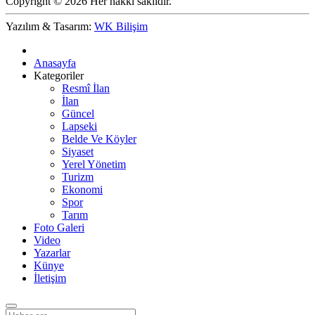
Copyright © 2026 Her hakkı saklıdır.
Yazılım & Tasarım:
WK Bilişim
Anasayfa
Kategoriler
Resmî İlan
İlan
Güncel
Lapseki
Belde Ve Köyler
Siyaset
Yerel Yönetim
Turizm
Ekonomi
Spor
Tarım
Foto Galeri
Video
Yazarlar
Künye
İletişim