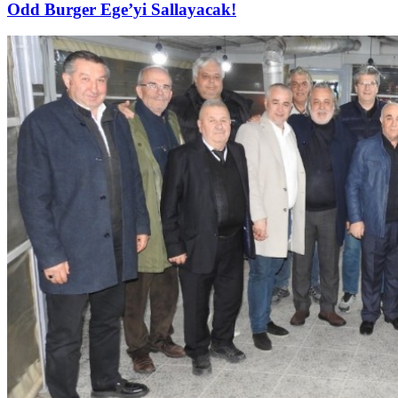
Odd Burger Ege’yi Sallayacak!