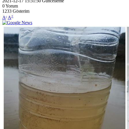
2021-12-17 15:31:50
Güncelleme
0
Yorum
1233
Gösterim
-
+
A
A