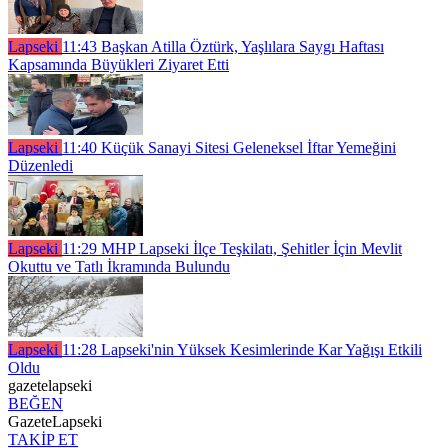
Lapseki
11:43
Başkan Atilla Öztürk, Yaşlılara Saygı Haftası
Kapsamında Büyükleri Ziyaret Etti
Lapseki
11:40
Küçük Sanayi Sitesi Geleneksel İftar Yemeğini
Düzenledi
Lapseki
11:29
MHP Lapseki İlçe Teşkilatı, Şehitler İçin Mevlit
Okuttu ve Tatlı İkramında Bulundu
Lapseki
11:28
Lapseki'nin Yüksek Kesimlerinde Kar Yağışı Etkili
Oldu
gazetelapseki
BEĞEN
GazeteLapseki
TAKİP ET