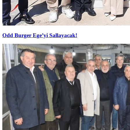
Odd Burger Ege’yi Sallayacak!