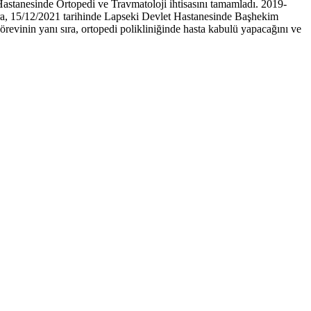
astanesinde Ortopedi ve Travmatoloji ihtisasını tamamladı. 2019-
nra, 15/12/2021 tarihinde Lapseki Devlet Hastanesinde Başhekim
vinin yanı sıra, ortopedi polikliniğinde hasta kabulü yapacağını ve