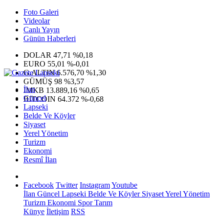
Foto Galeri
Videolar
Canlı Yayın
Günün Haberleri
DOLAR
47,71
%0,18
EURO
55,01
%-0,01
G.ALTIN
6.576,70
%1,30
GÜMÜŞ
98
%3,57
İlan
IMKB
13.889,16
%0,65
Güncel
BITCOIN
64.372
%-0,68
Lapseki
Belde Ve Köyler
Siyaset
Yerel Yönetim
Turizm
Ekonomi
Resmî İlan
Facebook
Twitter
Instagram
Youtube
İlan
Güncel
Lapseki
Belde Ve Köyler
Siyaset
Yerel Yönetim
Turizm
Ekonomi
Spor
Tarım
Künye
İletişim
RSS