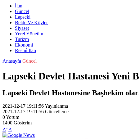
İlan
Güncel
Lapseki
Belde Ve Köyler
Siyaset
Yerel Yönetim
Turizm
Ekonomi
Resmî İlan
Anasayfa
Güncel
Lapseki Devlet Hastanesi Yeni 
Lapseki Devlet Hastanesine Başhekim olar
2021-12-17 19:11:56
Yayınlanma
2021-12-17 19:11:56
Güncelleme
0
Yorum
1490
Gösterim
-
+
A
A