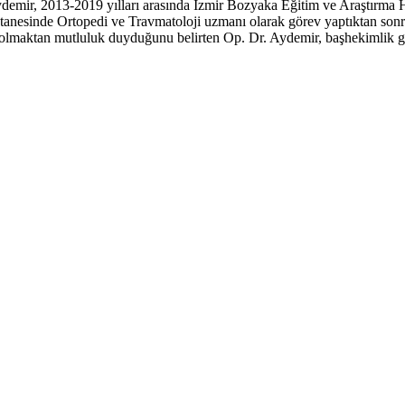
emir, 2013-2019 yılları arasında İzmir Bozyaka Eğitim ve Araştırma H
stanesinde Ortopedi ve Travmatoloji uzmanı olarak görev yaptıktan so
olmaktan mutluluk duyduğunu belirten Op. Dr. Aydemir, başhekimlik göre