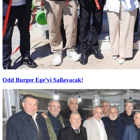
Odd Burger Ege’yi Sallayacak!