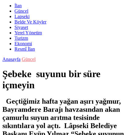
İlan
Güncel
Lapseki
Belde Ve Köyler
Siyaset
Yerel Yönetim
Turizm
Ekonomi
Resmî İlan
Anasayfa
Güncel
Şebeke suyunu bir süre
içmeyin
Geçtiğimiz hafta yağan aşırı yağmur,
Bayramdere Barajı havzasından akan
çamurlu suyun arıtma tesisinde
sıkıntılara yol açtı. Lâpseki Belediye
Başkanı Eyüp Yılmaz “Şebeke suyunun