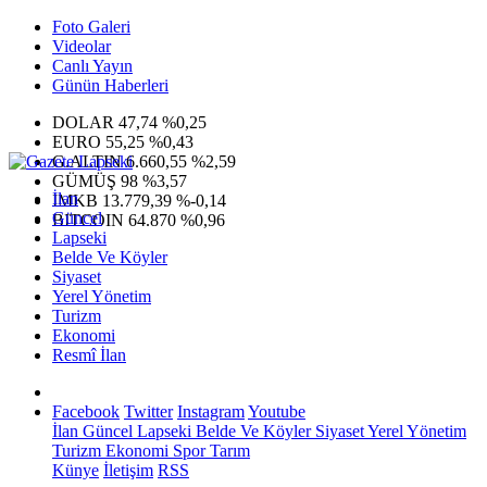
Foto Galeri
Videolar
Canlı Yayın
Günün Haberleri
DOLAR
47,74
%0,25
EURO
55,25
%0,43
G.ALTIN
6.660,55
%2,59
GÜMÜŞ
98
%3,57
İlan
IMKB
13.779,39
%-0,14
Güncel
BITCOIN
64.870
%0,96
Lapseki
Belde Ve Köyler
Siyaset
Yerel Yönetim
Turizm
Ekonomi
Resmî İlan
Facebook
Twitter
Instagram
Youtube
İlan
Güncel
Lapseki
Belde Ve Köyler
Siyaset
Yerel Yönetim
Turizm
Ekonomi
Spor
Tarım
Künye
İletişim
RSS