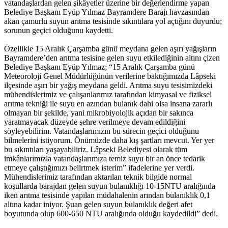
vatandaşlardan gelen şikâyetler üzerine bir değerlendirme yapan
Belediye Başkanı Eyüp Yılmaz Bayramdere Barajı havzasından
akan çamurlu suyun arıtma tesisinde sıkıntılara yol açtığını duyurdu;
sorunun geçici olduğunu kaydetti.
Özellikle 15 Aralık Çarşamba günü meydana gelen aşırı yağışların
Bayramdere’den arıtma tesisine gelen suyu etkilediğinin altını çizen
Belediye Başkanı Eyüp Yılmaz; “15 Aralık Çarşamba günü
Meteoroloji Genel Müdürlüğünün verilerine baktığımızda Lâpseki
ilçesinde aşırı bir yağış meydana geldi. Arıtma suyu tesisimizdeki
mühendislerimiz ve çalışanlarımız tarafından kimyasal ve fiziksel
arıtma tekniği ile suyu en azından bulanık dahi olsa insana zararlı
olmayan bir şekilde, yani mikrobiyolojik açıdan bir sakınca
yaratmayacak düzeyde şehre verilmeye devam edildiğini
söyleyebilirim. Vatandaşlarımızın bu sürecin geçici olduğunu
bilmelerini istiyorum. Önümüzde daha kış şartları mevcut. Yer yer
bu sıkıntıları yaşayabiliriz. Lâpseki Belediyesi olarak tüm
imkânlarımızla vatandaşlarımıza temiz suyu bir an önce tedarik
etmeye çalıştığımızı belirtmek isterim” ifadelerine yer verdi.
Mühendislerimiz tarafından aktarılan teknik bilgide normal
koşullarda barajdan gelen suyun bulanıklığı 10-15NTU aralığında
iken arıtma tesisinde yapılan müdahalenin arından bulanıklık 0,1
altına kadar iniyor. Şuan gelen suyun bulanıklık değeri afet
boyutunda olup 600-650 NTU aralığında olduğu kaydedildi” dedi.