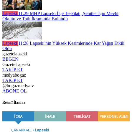
Lapseki
11:29
MHP Lapseki İlçe Teşkilatı, Şehitler İçin Mevlit
Okuttu ve Tatlı İkramında Bulundu
Lapseki
11:28
Lapseki'nin Yüksek Kesimlerinde Kar Yağışı Etkili
Oldu
gazetelapseki
BEĞEN
GazeteLapseki
TAKİP ET
medyabogaz
TAKİP ET
@bogazmedyatv
ABONE OL
Resmî İlanlar