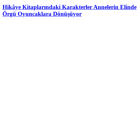
Hikâye Kitaplarındaki Karakterler Annelerin Elinde
Örgü Oyuncaklara Dönüşüyor