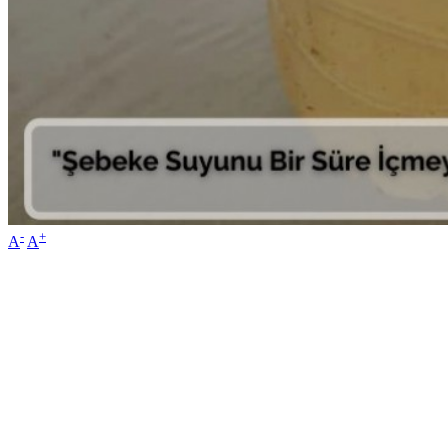
-
+
A
A