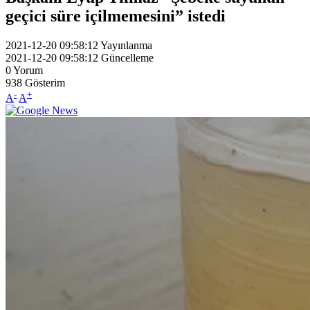
geçici süre içilmemesini” istedi
2021-12-20 09:58:12
Yayınlanma
2021-12-20 09:58:12
Güncelleme
0
Yorum
938
Gösterim
-
+
A
A