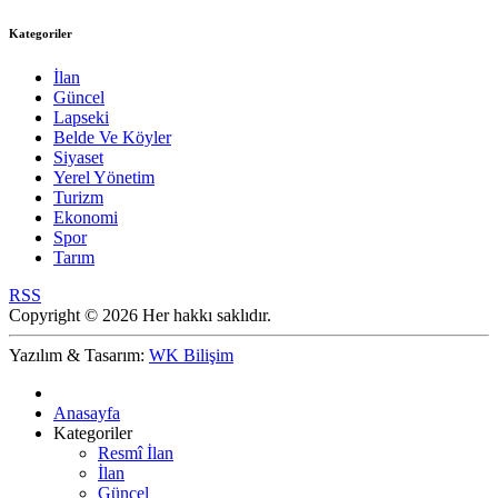
Kategoriler
İlan
Güncel
Lapseki
Belde Ve Köyler
Siyaset
Yerel Yönetim
Turizm
Ekonomi
Spor
Tarım
RSS
Copyright © 2026 Her hakkı saklıdır.
Yazılım & Tasarım:
WK Bilişim
Anasayfa
Kategoriler
Resmî İlan
İlan
Güncel