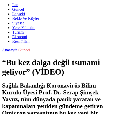
İlan
Güncel
Lapseki
Belde Ve Köyler
Siyaset
Yerel Yönetim
Turizm
Ekonomi
Resmî İlan
Anasayfa
Güncel
“Bu kez dalga değil tsunami
geliyor” (VİDEO)
Sağlık Bakanlığı Koronavirüs Bilim
Kurulu Üyesi Prof. Dr. Serap Şimşek
Yavuz, tüm dünyada panik yaratan ve
kapanmaları yeniden gündeme getiren
Omicron varyantının bu kez yeni bir