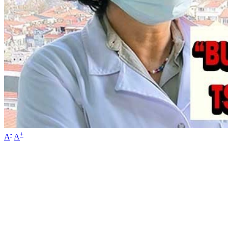
-
+
A
A