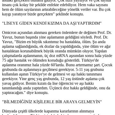
andaki gerçekten tsunami gidiyor. Çok hızlı yayılıyor ve çok sayıda
insanı çok kolay bir şekilde enfekte edebiliyor. Hem vaka sayısını
hem de ölüm sayılarının artırabileceğine yönelik veriler var. Bu çok
kaygı yaratıyor bizde gerçekten" şeklinde konuştu.
"LİSEYE GİDEN KENDİ KIZIMA DA AŞI YAPTIRDIM"
Omicron açısından alınması gereken önlemlere de değinen Prof. Dr.
Yavuz, bunun başında yine aşılamanın geldiğini söyledi. Prof. Dr.
Yavuz, "Bizim en büyük sıkıntımız bu hastalıkta, ölüm. Şu anda
aşılama sağlandığında, ek dozlar da yapıldığında, yine ölüm ve ağır
hastalıktan korunabilmek büyük oranda mümkün oluyor. Yapılan
çalışmalarda aşılanmanın, üç doz mRNA aşısından sonra hala yüzde
75 ağır hastalık ve ölümden koruduğu gösterildi. Türkiye'de
aşılanma oranımız hala yüzde 60'larda. Bunu artırmamız şart. Çocuk
grubunda da aşılanmaya geçilmesi gerekiyor. 5-11 yaş grubuna
kullanılan aşının Türkiye'ye de gelmesi ve aşı hakkı tanınması
gerekiyor. Yine genç yaş grubunda, 12 yaş üstünde aşılama çok
yavaş gidiyor. Benim kızım da lise öğrencisi ve aşı hakkı
tanımlandığı anda yaptırdım. Üçüncü doz hakkı geldiğinde, onu da
yaptıracağım." diye konuştu.
"BİLMEDİĞİNİZ KİŞİLERLE BİR ARAYA GELMEYİN"
Dünyada çeşitli ülkelerde kapanma kararlarının alınmaya