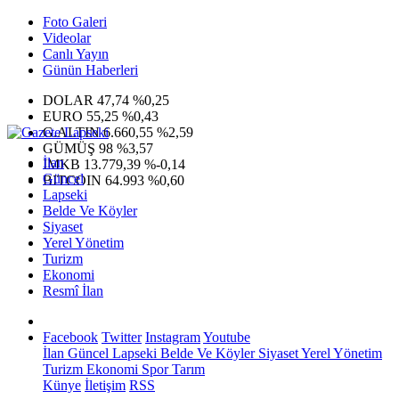
Foto Galeri
Videolar
Canlı Yayın
Günün Haberleri
DOLAR
47,74
%0,25
EURO
55,25
%0,43
G.ALTIN
6.660,55
%2,59
GÜMÜŞ
98
%3,57
İlan
IMKB
13.779,39
%-0,14
Güncel
BITCOIN
64.993
%0,60
Lapseki
Belde Ve Köyler
Siyaset
Yerel Yönetim
Turizm
Ekonomi
Resmî İlan
Facebook
Twitter
Instagram
Youtube
İlan
Güncel
Lapseki
Belde Ve Köyler
Siyaset
Yerel Yönetim
Turizm
Ekonomi
Spor
Tarım
Künye
İletişim
RSS