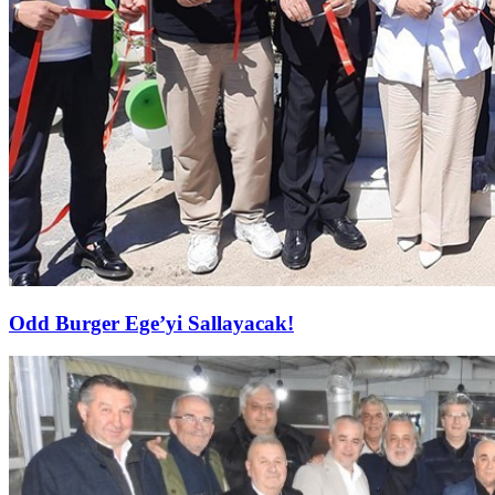
Odd Burger Ege’yi Sallayacak!