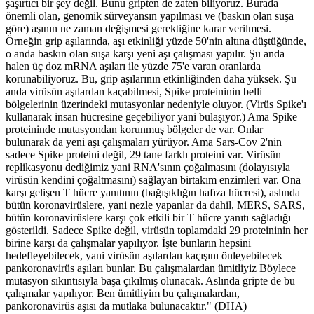
şaşırtıcı bir şey değil. Bunu gripten de zaten biliyoruz. Burada
önemli olan, genomik sürveyansın yapılması ve (baskın olan suşa
göre) aşının ne zaman değişmesi gerektiğine karar verilmesi.
Örneğin grip aşılarında, aşı etkinliği yüzde 50'nin altına düştüğünde,
o anda baskın olan suşa karşı yeni aşı çalışması yapılır. Şu anda
halen üç doz mRNA aşıları ile yüzde 75'e varan oranlarda
korunabiliyoruz. Bu, grip aşılarının etkinliğinden daha yüksek. Şu
anda virüsün aşılardan kaçabilmesi, Spike proteininin belli
bölgelerinin üzerindeki mutasyonlar nedeniyle oluyor. (Virüs Spike'ı
kullanarak insan hücresine geçebiliyor yani bulaşıyor.) Ama Spike
proteininde mutasyondan korunmuş bölgeler de var. Onlar
bulunarak da yeni aşı çalışmaları yürüyor. Ama Sars-Cov 2'nin
sadece Spike proteini değil, 29 tane farklı proteini var. Virüsün
replikasyonu dediğimiz yani RNA'sının çoğalmasını (dolayısıyla
virüsün kendini çoğaltmasını) sağlayan birtakım enzimleri var. Ona
karşı gelişen T hücre yanıtının (bağışıklığın hafıza hücresi), aslında
bütün koronavirüslere, yani nezle yapanlar da dahil, MERS, SARS,
bütün koronavirüslere karşı çok etkili bir T hücre yanıtı sağladığı
gösterildi. Sadece Spike değil, virüsün toplamdaki 29 proteininin her
birine karşı da çalışmalar yapılıyor. İşte bunların hepsini
hedefleyebilecek, yani virüsün aşılardan kaçışını önleyebilecek
pankoronavirüs aşıları bunlar. Bu çalışmalardan ümitliyiz Böylece
mutasyon sıkıntısıyla başa çıkılmış olunacak. Aslında gripte de bu
çalışmalar yapılıyor. Ben ümitliyim bu çalışmalardan,
pankoronavirüs aşısı da mutlaka bulunacaktır." (DHA)