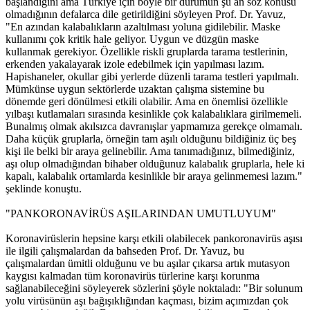
başlandığını ama Türkiye için böyle bir durumun şu an söz konusu
olmadığının defalarca dile getirildiğini söyleyen Prof. Dr. Yavuz,
"En azından kalabalıkların azaltılması yoluna gidilebilir. Maske
kullanımı çok kritik hale geliyor. Uygun ve düzgün maske
kullanmak gerekiyor. Özellikle riskli gruplarda tarama testlerinin,
erkenden yakalayarak izole edebilmek için yapılması lazım.
Hapishaneler, okullar gibi yerlerde düzenli tarama testleri yapılmalı.
Mümkünse uygun sektörlerde uzaktan çalışma sistemine bu
dönemde geri dönülmesi etkili olabilir. Ama en önemlisi özellikle
yılbaşı kutlamaları sırasında kesinlikle çok kalabalıklara girilmemeli.
Bunalmış olmak akılsızca davranışlar yapmamıza gerekçe olmamalı.
Daha küçük gruplarla, örneğin tam aşılı olduğunu bildiğiniz üç beş
kişi ile belki bir araya gelinebilir. Ama tanımadığınız, bilmediğiniz,
aşı olup olmadığından bihaber olduğunuz kalabalık gruplarla, hele ki
kapalı, kalabalık ortamlarda kesinlikle bir araya gelinmemesi lazım."
şeklinde konuştu.
"PANKORONAVİRÜS AŞILARINDAN UMUTLUYUM"
Koronavirüslerin hepsine karşı etkili olabilecek pankoronavirüs aşısı
ile ilgili çalışmalardan da bahseden Prof. Dr. Yavuz, bu
çalışmalardan ümitli olduğunu ve bu aşılar çıkarsa artık mutasyon
kaygısı kalmadan tüm koronavirüs türlerine karşı korunma
sağlanabileceğini söyleyerek sözlerini şöyle noktaladı: "Bir solunum
yolu virüsünün aşı bağışıklığından kaçması, bizim açımızdan çok