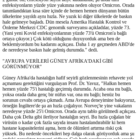
enfeksiyonların yüzde yüze yakınına neden oluyor Omicron. Orada
tanımlandıktan kısa süre içinde de hemen hemen dünyanın bütün
ülkelerine yayıldı aynı hızla. Ne yazık ki diğer ülkelerde de baskın
hale gelmeye başladı. Dün mesela Amerika Hastalık Kontrol ve
Önleme Merkezi CDC genomik surveyansı açıkladılar, yüzde 73.
(Yani yeni Kovid enfeksiyonlarının yüzde 73'ü Omicron'a bağlı
ortaya çıkıyor.) Çok kötü olduğunu duyuyorduk ama ben de
beklemiyordum bu kadarını açıkçası. Daha 1 ay geçmeden ABD'de
de neredeyse baskın hale gelmiş durumda." dedi.
"AVRUPA VERİLERİ GÜNEY AFRİKA'DAKİ GİBİ
GÖRÜNMÜYOR"
Güney Afrika'da hastalığın hafif seyirli gözlenmesinin rehavete yol
açmaması gerektiğini vurgulayan Prof. Dr. Yavuz, "Halkın hemen
hemen yüzde 75'i hastalığı geçirmiş durumda. Acaba ona mı bağlı,
yoksa orada daha genç bir nüfus var, ona mı bağlı; henüz bu
sorunun cevabı ortaya çıkmadı. Ama Avrupa deneyimine bakıyoruz,
örneğin İngiltere'de şu an hızla çoğalıyor. Norveç'te yine vakaların
neredeyse yüzde 25'i Omicron. Orada aynı tablo görülmedi açıkçası.
Daha çok Delta gibi ilerliyor hastalığın seyri. Bu hızla çoğalan bir
virüsün o kadar çok fazla sayıda insanı hastalandırabilir ki hem
hastane kapasitelerini aşma, hem de ölümleri artırma riski çok
yüksek. Bu nedenle öncekileri hep dalga olarak görüyorduk ama şu