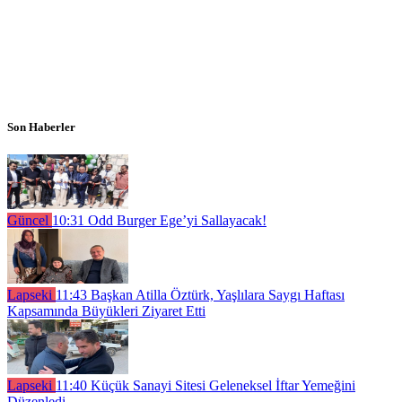
Son Haberler
Güncel
10:31
Odd Burger Ege’yi Sallayacak!
Lapseki
11:43
Başkan Atilla Öztürk, Yaşlılara Saygı Haftası
Kapsamında Büyükleri Ziyaret Etti
Lapseki
11:40
Küçük Sanayi Sitesi Geleneksel İftar Yemeğini
Düzenledi