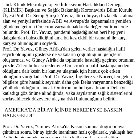
Türk Klinik Mikrobiyoloji ve İnfeksiyon Hastalıkları Derneği
(KLİMİK) Başkanı ve Sağlık Bakanlığı Koronavirüs Bilim Kurulu
Üyesi Prof. Dr. Serap Şimşek Yavuz, tüm dünyayı hızla etkisi altına
alan ve yeniyıl arifesinde ABD ve Avrupa'da kapanmaları yeniden
gündeme getiren Omicron varyantı hakkında değerlendirmelerde
bulundu. Prof. Dr. Yavuz, pandemi başladığından beri hep yeni
dalgalardan bahsedildiğini ama bu kez ciddi bir tsunami ile karşı
karşıya olunduğunu söyledi.
Prof. Dr. Yavuz, Güney Afrika'dan gelen veriler hastalığın hafif
seyirli olduğunu gösterse de vakaların çoğunluğunu gençlerin
oluşturması ve Güney Afrika'da toplumda hastalığı geçirme oranının
yüzde 75'leri bulması nedeniyle Omicron'un hafif hastalığa neden
olduğuna dair kesin bir kanıya ulaşmak için henüz çok erken
olduğunu vurguladı. Prof. Dr. Yavuz, İngiltere ve Norveç'ten gelen
bilgilere göre hastalık seyrinin daha çok Delta varyantına benzediği
yönünde olduğunu, ancak Omicron'un bulaşma hızının Delta'yı
katladığı göz önüne alındığında, vaka sayılarının sağlık sistemlerini
zorlayabilecek düzeylere ulaşma riski bulunduğunu belirtti.
"AMERİKA'DA BİR AY İÇİNDE NEREDEYSE BASKIN
HALE GELDİ"
Prof. Dr. Yavuz, "Güney Afrika'da Kasım sonuna doğru ortaya
çıktıktan sonra, bir ay içinde inanılmaz hızlı çoğalarak, yaklaşık her
2 günde bir, enfeksiyon sayısı ikiye katlanarak, şu anda tüm