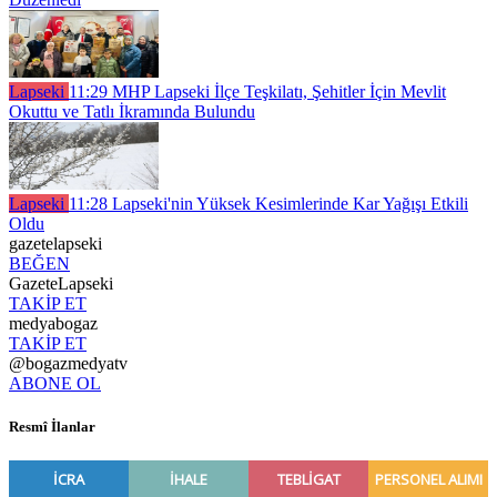
Lapseki
11:29
MHP Lapseki İlçe Teşkilatı, Şehitler İçin Mevlit
Okuttu ve Tatlı İkramında Bulundu
Lapseki
11:28
Lapseki'nin Yüksek Kesimlerinde Kar Yağışı Etkili
Oldu
gazetelapseki
BEĞEN
GazeteLapseki
TAKİP ET
medyabogaz
TAKİP ET
@bogazmedyatv
ABONE OL
Resmî İlanlar