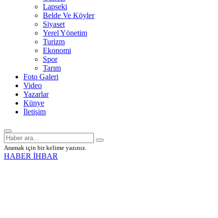
Lapseki
Belde Ve Köyler
Siyaset
Yerel Yönetim
Turizm
Ekonomi
Spor
Tarım
Foto Galeri
Video
Yazarlar
Künye
İletişim
Aramak için bir kelime yazınız.
HABER İHBAR