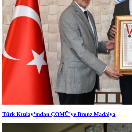
Türk Kızılay’ından ÇOMÜ’ye Bronz Madalya