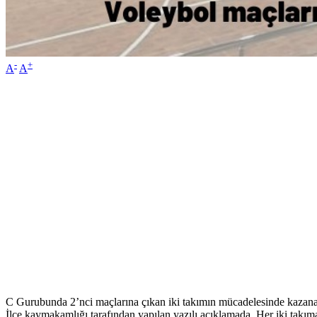
-
+
A
A
C Gurubunda 2’nci maçlarına çıkan iki takımın mücadelesinde kaz
İlçe kaymakamlığı tarafından yapılan yazılı açıklamada ,Her iki tak