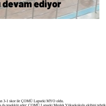
anan 3-1 skor ile ÇOMÜ Lapseki MYO oldu.
ıma da teşekkür eder; ÇOMÜ Lapseki Meslek Yüksekokulu ekibini tebrik e