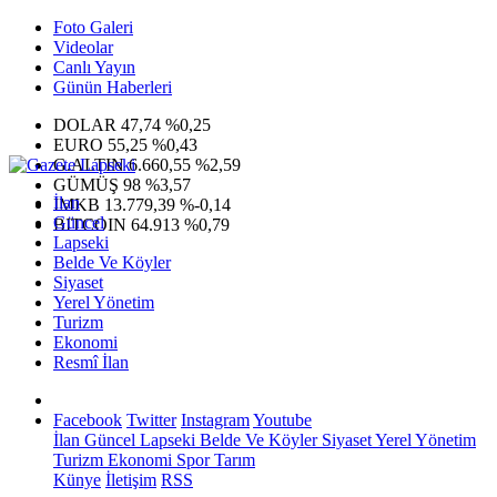
Foto Galeri
Videolar
Canlı Yayın
Günün Haberleri
DOLAR
47,74
%0,25
EURO
55,25
%0,43
G.ALTIN
6.660,55
%2,59
GÜMÜŞ
98
%3,57
İlan
IMKB
13.779,39
%-0,14
Güncel
BITCOIN
64.913
%0,79
Lapseki
Belde Ve Köyler
Siyaset
Yerel Yönetim
Turizm
Ekonomi
Resmî İlan
Facebook
Twitter
Instagram
Youtube
İlan
Güncel
Lapseki
Belde Ve Köyler
Siyaset
Yerel Yönetim
Turizm
Ekonomi
Spor
Tarım
Künye
İletişim
RSS