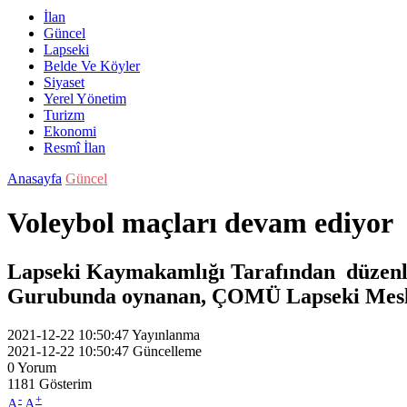
İlan
Güncel
Lapseki
Belde Ve Köyler
Siyaset
Yerel Yönetim
Turizm
Ekonomi
Resmî İlan
Anasayfa
Güncel
Voleybol maçları devam ediyor
Lapseki Kaymakamlığı Tarafından düzenle
Gurubunda oynanan, ÇOMÜ Lapseki Meslek 
2021-12-22 10:50:47
Yayınlanma
2021-12-22 10:50:47
Güncelleme
0
Yorum
1181
Gösterim
-
+
A
A