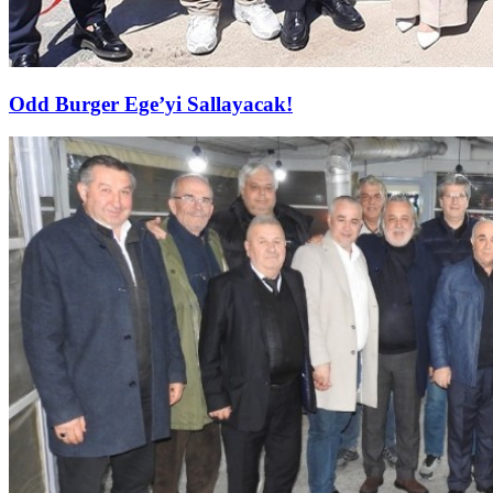
Odd Burger Ege’yi Sallayacak!