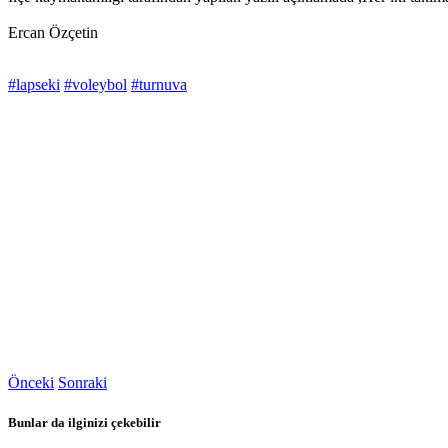
Ercan Özçetin
#lapseki
#voleybol
#turnuva
Önceki
Sonraki
Bunlar da ilginizi çekebilir