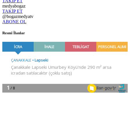
TAKİP ET
medyabogaz
TAKİP ET
@bogazmedyatv
ABONE OL
Resmî İlanlar