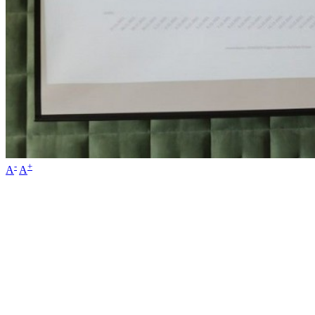
-
+
A
A