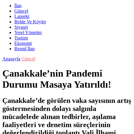
İlan
Güncel
Lapseki
Belde Ve Köyler
Siyaset
Yerel Yönetim
Turizm
Ekonomi
Resmî İlan
Anasayfa
Güncel
Çanakkale’nin Pandemi
Durumu Masaya Yatırıldı!
Çanakkale’de görülen vaka sayısının artış
göstermesinden dolayı salgınla
mücadelede alınan tedbirler, aşılama
faaliyetleri ve denetim süreçlerinin
değerlendirildiği toplantı Vali İlhami