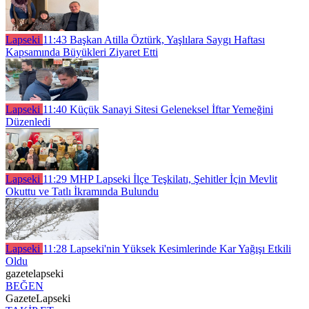
Lapseki
11:43
Başkan Atilla Öztürk, Yaşlılara Saygı Haftası
Kapsamında Büyükleri Ziyaret Etti
Lapseki
11:40
Küçük Sanayi Sitesi Geleneksel İftar Yemeğini
Düzenledi
Lapseki
11:29
MHP Lapseki İlçe Teşkilatı, Şehitler İçin Mevlit
Okuttu ve Tatlı İkramında Bulundu
Lapseki
11:28
Lapseki'nin Yüksek Kesimlerinde Kar Yağışı Etkili
Oldu
gazetelapseki
BEĞEN
GazeteLapseki