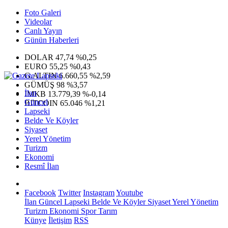
Foto Galeri
Videolar
Canlı Yayın
Günün Haberleri
DOLAR
47,74
%0,25
EURO
55,25
%0,43
G.ALTIN
6.660,55
%2,59
GÜMÜŞ
98
%3,57
İlan
IMKB
13.779,39
%-0,14
Güncel
BITCOIN
65.046
%1,21
Lapseki
Belde Ve Köyler
Siyaset
Yerel Yönetim
Turizm
Ekonomi
Resmî İlan
Facebook
Twitter
Instagram
Youtube
İlan
Güncel
Lapseki
Belde Ve Köyler
Siyaset
Yerel Yönetim
Turizm
Ekonomi
Spor
Tarım
Künye
İletişim
RSS