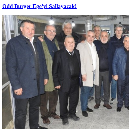
Odd Burger Ege’yi Sallayacak!