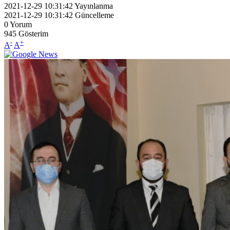
2021-12-29 10:31:42
Yayınlanma
2021-12-29 10:31:42
Güncelleme
0
Yorum
945
Gösterim
-
+
A
A