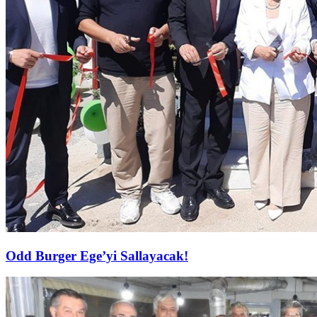
Odd Burger Ege’yi Sallayacak!