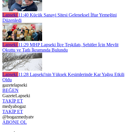
Lapseki
11:40
Küçük Sanayi Sitesi Geleneksel İftar Yemeğini
Düzenledi
Lapseki
11:29
MHP Lapseki İlçe Teşkilatı, Şehitler İçin Mevlit
Okuttu ve Tatlı İkramında Bulundu
Lapseki
11:28
Lapseki'nin Yüksek Kesimlerinde Kar Yağışı Etkili
Oldu
gazetelapseki
BEĞEN
GazeteLapseki
TAKİP ET
medyabogaz
TAKİP ET
@bogazmedyatv
ABONE OL