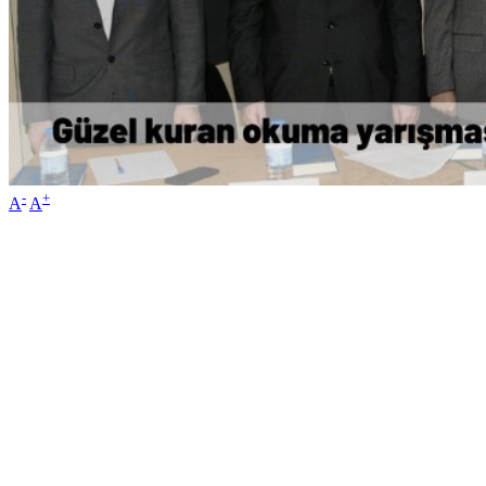
-
+
A
A