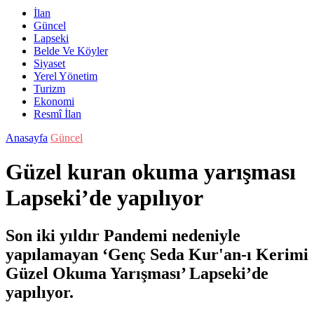
İlan
Güncel
Lapseki
Belde Ve Köyler
Siyaset
Yerel Yönetim
Turizm
Ekonomi
Resmî İlan
Anasayfa
Güncel
Güzel kuran okuma yarışması
Lapseki’de yapılıyor
Son iki yıldır Pandemi nedeniyle
yapılamayan ‘Genç Seda Kur'an-ı Kerimi
Güzel Okuma Yarışması’ Lapseki’de
yapılıyor.