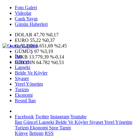
Foto Galeri
Videolar
Canlı Yayın
Günün Haberleri
DOLAR
47,70
%0,17
EURO
55,22
%0,37
G.ALTIN
6.651,69
%2,45
GÜMÜŞ
97
%3,19
İlan
IMKB
13.779,39
%-0,14
Güncel
BITCOIN
64.782
%0,53
Lapseki
Belde Ve Köyler
Siyaset
Yerel Yönetim
Turizm
Ekonomi
Resmî İlan
Facebook
Twitter
Instagram
Youtube
İlan
Güncel
Lapseki
Belde Ve Köyler
Siyaset
Yerel Yönetim
Turizm
Ekonomi
Spor
Tarım
Künye
İletişim
RSS