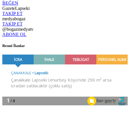
BEĞEN
GazeteLapseki
TAKİP ET
medyabogaz
TAKİP ET
@bogazmedyatv
ABONE OL
Resmî İlanlar