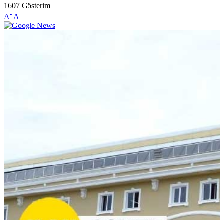
1607
Gösterim
-
+
A
A