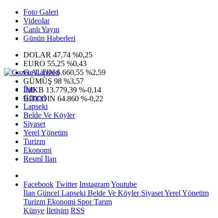
Foto Galeri
Videolar
Canlı Yayın
Günün Haberleri
DOLAR
47,74
%0,25
EURO
55,25
%0,43
G.ALTIN
6.660,55
%2,59
GÜMÜŞ
98
%3,57
İlan
IMKB
13.779,39
%-0,14
Güncel
BITCOIN
64.860
%-0,22
Lapseki
Belde Ve Köyler
Siyaset
Yerel Yönetim
Turizm
Ekonomi
Resmî İlan
Facebook
Twitter
Instagram
Youtube
İlan
Güncel
Lapseki
Belde Ve Köyler
Siyaset
Yerel Yönetim
Turizm
Ekonomi
Spor
Tarım
Künye
İletişim
RSS