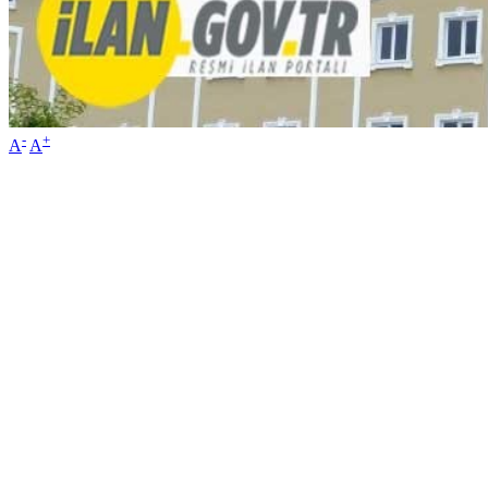
-
+
A
A