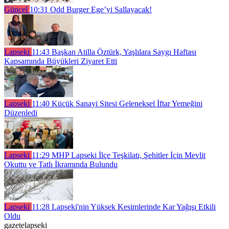
Güncel
10:31
Odd Burger Ege’yi Sallayacak!
Lapseki
11:43
Başkan Atilla Öztürk, Yaşlılara Saygı Haftası
Kapsamında Büyükleri Ziyaret Etti
Lapseki
11:40
Küçük Sanayi Sitesi Geleneksel İftar Yemeğini
Düzenledi
Lapseki
11:29
MHP Lapseki İlçe Teşkilatı, Şehitler İçin Mevlit
Okuttu ve Tatlı İkramında Bulundu
Lapseki
11:28
Lapseki'nin Yüksek Kesimlerinde Kar Yağışı Etkili
Oldu
gazetelapseki