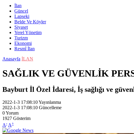
İlan
Güncel
Lapseki
Belde Ve Köyler
Siyaset
Yerel Yönetim
Turizm
Ekonomi
Resmî İlan
Anasayfa
İLAN
SAĞLIK VE GÜVENLİK PER
Bayburt İl Özel İdaresi, İş sağlığı ve güven
2022-1-3 17:08:10
Yayınlanma
2022-1-3 17:08:10
Güncelleme
0
Yorum
1927
Gösterim
-
+
A
A