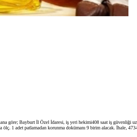
ana göre; Bayburt İl Özel İdaresi, iş yeri hekimi408 saat iş güvenliği uzm
ç hava ölç. 1 adet patlamadan korunma dokümanı 9 birim alacak. İhale, 