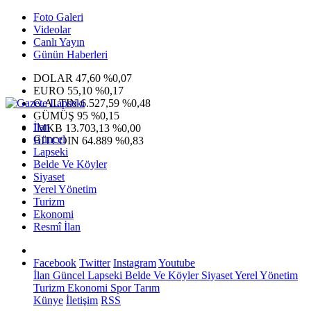
Foto Galeri
Videolar
Canlı Yayın
Günün Haberleri
DOLAR
47,60
%0,07
EURO
55,10
%0,17
G.ALTIN
6.527,59
%0,48
GÜMÜŞ
95
%0,15
İlan
IMKB
13.703,13
%0,00
Güncel
BITCOIN
64.889
%0,83
Lapseki
Belde Ve Köyler
Siyaset
Yerel Yönetim
Turizm
Ekonomi
Resmî İlan
Facebook
Twitter
Instagram
Youtube
İlan
Güncel
Lapseki
Belde Ve Köyler
Siyaset
Yerel Yönetim
Turizm
Ekonomi
Spor
Tarım
Künye
İletişim
RSS