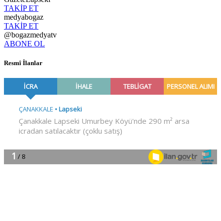
TAKİP ET
medyabogaz
TAKİP ET
@bogazmedyatv
ABONE OL
Resmî İlanlar