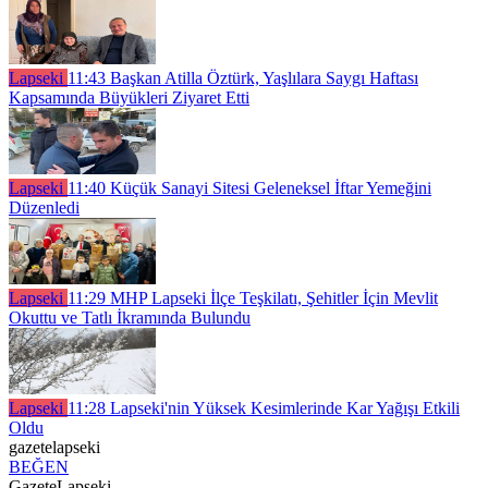
Lapseki
11:43
Başkan Atilla Öztürk, Yaşlılara Saygı Haftası
Kapsamında Büyükleri Ziyaret Etti
Lapseki
11:40
Küçük Sanayi Sitesi Geleneksel İftar Yemeğini
Düzenledi
Lapseki
11:29
MHP Lapseki İlçe Teşkilatı, Şehitler İçin Mevlit
Okuttu ve Tatlı İkramında Bulundu
Lapseki
11:28
Lapseki'nin Yüksek Kesimlerinde Kar Yağışı Etkili
Oldu
gazetelapseki
BEĞEN
GazeteLapseki