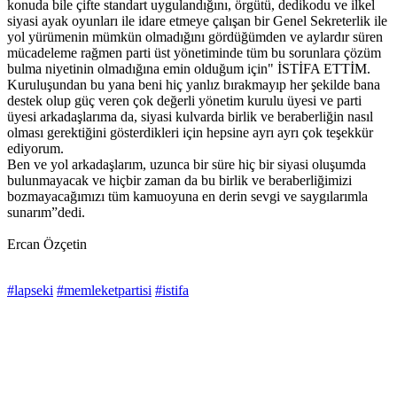
konuda bile çifte standart uygulandığını, örgütü, dedikodu ve ilkel
siyasi ayak oyunları ile idare etmeye çalışan bir Genel Sekreterlik ile
yol yürümenin mümkün olmadığını gördüğümden ve aylardır süren
mücadeleme rağmen parti üst yönetiminde tüm bu sorunlara çözüm
bulma niyetinin olmadığına emin olduğum için" İSTİFA ETTİM.
Kuruluşundan bu yana beni hiç yanlız bırakmayıp her şekilde bana
destek olup güç veren çok değerli yönetim kurulu üyesi ve parti
üyesi arkadaşlarıma da, siyasi kulvarda birlik ve beraberliğin nasıl
olması gerektiğini gösterdikleri için hepsine ayrı ayrı çok teşekkür
ediyorum.
Ben ve yol arkadaşlarım, uzunca bir süre hiç bir siyasi oluşumda
bulunmayacak ve hiçbir zaman da bu birlik ve beraberliğimizi
bozmayacağımızı tüm kamuoyuna en derin sevgi ve saygılarımla
sunarım”dedi.
Ercan Özçetin
#lapseki
#memleketpartisi
#istifa