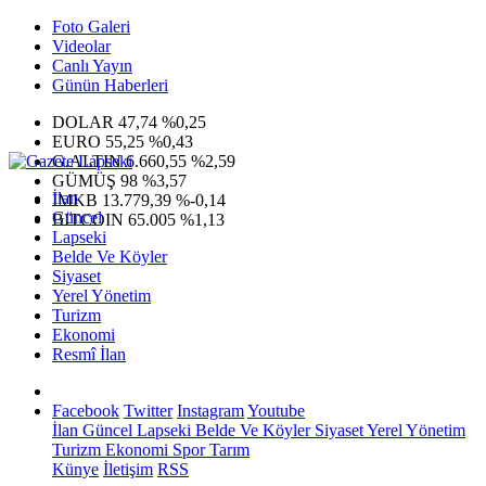
Foto Galeri
Videolar
Canlı Yayın
Günün Haberleri
DOLAR
47,74
%0,25
EURO
55,25
%0,43
G.ALTIN
6.660,55
%2,59
GÜMÜŞ
98
%3,57
İlan
IMKB
13.779,39
%-0,14
Güncel
BITCOIN
65.005
%1,13
Lapseki
Belde Ve Köyler
Siyaset
Yerel Yönetim
Turizm
Ekonomi
Resmî İlan
Facebook
Twitter
Instagram
Youtube
İlan
Güncel
Lapseki
Belde Ve Köyler
Siyaset
Yerel Yönetim
Turizm
Ekonomi
Spor
Tarım
Künye
İletişim
RSS