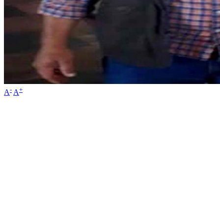
-
+
A
A