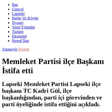
İlan
Güncel
Lapseki
Belde Ve Köyler
Siyaset
Yerel Yönetim
Turizm
Ekonomi
Resmî İlan
Anasayfa
Siyaset
Memleket Partisi ilçe Başkanı
İstifa etti
Lapseki Memleket Partisi Lapseki ilçe
başkanı TC Kadri Gül, ilçe
başkanlığından, parti içi görevinden ve
parti üyeliğinde istifa ettiğini açıkladı.