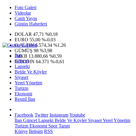
Foto Galeri
Videolar
Canlı Yayın
Günün Haberleri
DOLAR
47,71
%0,18
EURO
55,00
%-0,03
G.ALTIN
6.574,34
%1,26
GÜMÜŞ
98
%3,98
İlan
IMKB
13.880,66
%0,59
Güncel
BITCOIN
64.371
%-0,61
Lapseki
Belde Ve Köyler
Siyaset
Yerel Yönetim
Turizm
Ekonomi
Resmî İlan
Facebook
Twitter
Instagram
Youtube
İlan
Güncel
Lapseki
Belde Ve Köyler
Siyaset
Yerel Yönetim
Turizm
Ekonomi
Spor
Tarım
Künye
İletişim
RSS