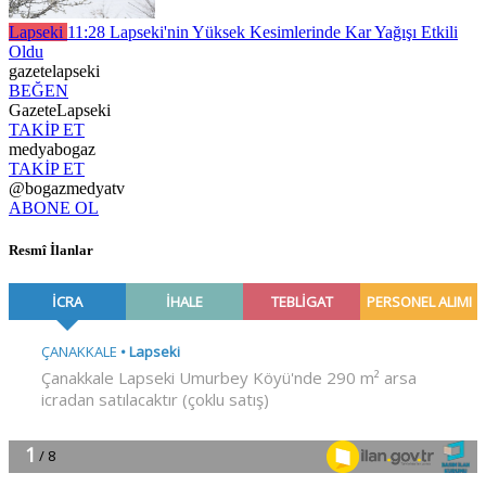
Lapseki
11:28
Lapseki'nin Yüksek Kesimlerinde Kar Yağışı Etkili
Oldu
gazetelapseki
BEĞEN
GazeteLapseki
TAKİP ET
medyabogaz
TAKİP ET
@bogazmedyatv
ABONE OL
Resmî İlanlar