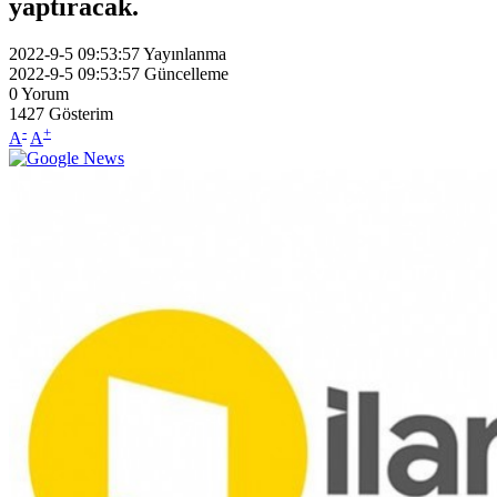
yaptıracak.
2022-9-5 09:53:57
Yayınlanma
2022-9-5 09:53:57
Güncelleme
0
Yorum
1427
Gösterim
-
+
A
A