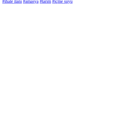
#ihale ilanı
#amasya
#tarım
#içme suyu