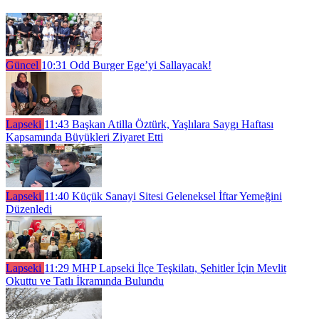
Güncel
10:31
Odd Burger Ege’yi Sallayacak!
Lapseki
11:43
Başkan Atilla Öztürk, Yaşlılara Saygı Haftası
Kapsamında Büyükleri Ziyaret Etti
Lapseki
11:40
Küçük Sanayi Sitesi Geleneksel İftar Yemeğini
Düzenledi
Lapseki
11:29
MHP Lapseki İlçe Teşkilatı, Şehitler İçin Mevlit
Okuttu ve Tatlı İkramında Bulundu