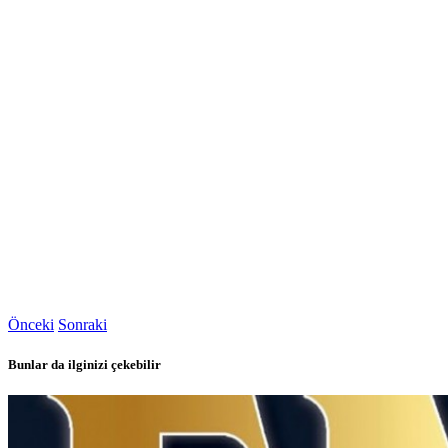
Önceki
Sonraki
Bunlar da ilginizi çekebilir