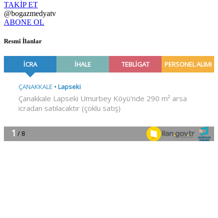
TAKİP ET
@bogazmedyatv
ABONE OL
Resmî İlanlar