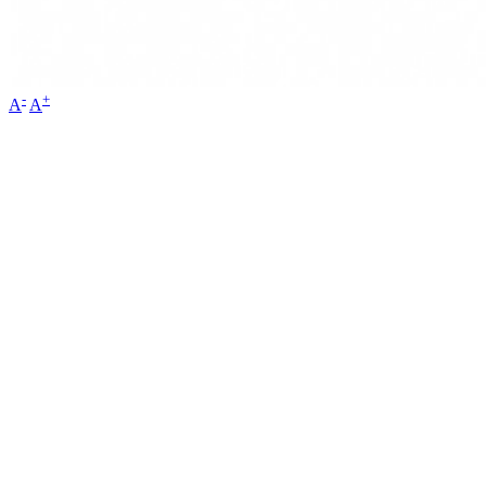
-
+
A
A