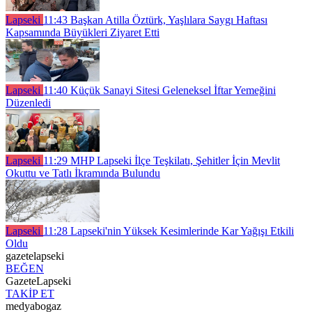
Lapseki
11:43
Başkan Atilla Öztürk, Yaşlılara Saygı Haftası
Kapsamında Büyükleri Ziyaret Etti
Lapseki
11:40
Küçük Sanayi Sitesi Geleneksel İftar Yemeğini
Düzenledi
Lapseki
11:29
MHP Lapseki İlçe Teşkilatı, Şehitler İçin Mevlit
Okuttu ve Tatlı İkramında Bulundu
Lapseki
11:28
Lapseki'nin Yüksek Kesimlerinde Kar Yağışı Etkili
Oldu
gazetelapseki
BEĞEN
GazeteLapseki
TAKİP ET
medyabogaz