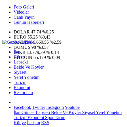
Foto Galeri
Videolar
Canlı Yayın
Günün Haberleri
DOLAR
47,74
%0,25
EURO
55,25
%0,43
G.ALTIN
6.660,55
%2,59
GÜMÜŞ
98
%3,57
İlan
IMKB
13.779,39
%-0,14
Güncel
BITCOIN
65.179
%-0,09
Lapseki
Belde Ve Köyler
Siyaset
Yerel Yönetim
Turizm
Ekonomi
Resmî İlan
Facebook
Twitter
Instagram
Youtube
İlan
Güncel
Lapseki
Belde Ve Köyler
Siyaset
Yerel Yönetim
Turizm
Ekonomi
Spor
Tarım
Künye
İletişim
RSS