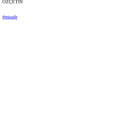
ÖZÇETİN
#misafir