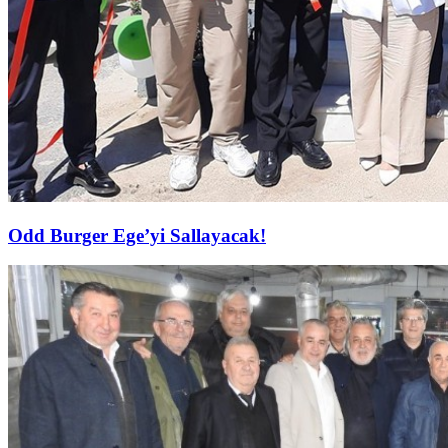
Odd Burger Ege’yi Sallayacak!