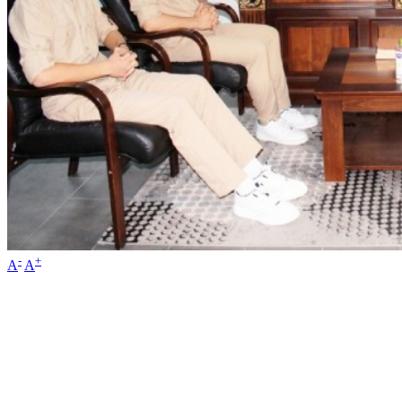
-
+
A
A