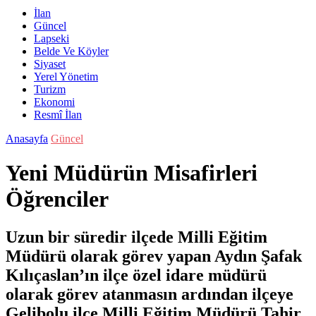
İlan
Güncel
Lapseki
Belde Ve Köyler
Siyaset
Yerel Yönetim
Turizm
Ekonomi
Resmî İlan
Anasayfa
Güncel
Yeni Müdürün Misafirleri
Öğrenciler
Uzun bir süredir ilçede Milli Eğitim
Müdürü olarak görev yapan Aydın Şafak
Kılıçaslan’ın ilçe özel idare müdürü
olarak görev atanmasın ardından ilçeye
Gelibolu ilçe Milli Eğitim Müdürü Tahir