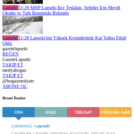
Lapseki
11:29
MHP Lapseki İlçe Teşkilatı, Şehitler İçin Mevlit
Okuttu ve Tatlı İkramında Bulundu
Lapseki
11:28
Lapseki'nin Yüksek Kesimlerinde Kar Yağışı Etkili
Oldu
gazetelapseki
BEĞEN
GazeteLapseki
TAKİP ET
medyabogaz
TAKİP ET
@bogazmedyatv
ABONE OL
Resmî İlanlar