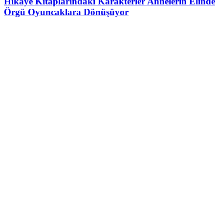
Hikâye Kitaplarındaki Karakterler Annelerin Elinde
Örgü Oyuncaklara Dönüşüyor