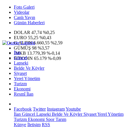
Foto Galeri
Videolar
Canlı Yayın
Günün Haberleri
DOLAR
47,74
%0,25
EURO
55,25
%0,43
G.ALTIN
6.660,55
%2,59
GÜMÜŞ
98
%3,57
İlan
IMKB
13.779,39
%-0,14
Güncel
BITCOIN
65.179
%-0,09
Lapseki
Belde Ve Köyler
Siyaset
Yerel Yönetim
Turizm
Ekonomi
Resmî İlan
Facebook
Twitter
Instagram
Youtube
İlan
Güncel
Lapseki
Belde Ve Köyler
Siyaset
Yerel Yönetim
Turizm
Ekonomi
Spor
Tarım
Künye
İletişim
RSS