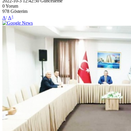
2022-10-3 12:42:50
Güncelleme
0
Yorum
978
Gösterim
-
+
A
A