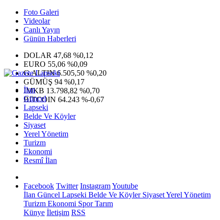
Foto Galeri
Videolar
Canlı Yayın
Günün Haberleri
DOLAR
47,68
%0,12
EURO
55,06
%0,09
G.ALTIN
6.505,50
%0,20
GÜMÜŞ
94
%0,17
İlan
IMKB
13.798,82
%0,70
Güncel
BITCOIN
64.243
%-0,67
Lapseki
Belde Ve Köyler
Siyaset
Yerel Yönetim
Turizm
Ekonomi
Resmî İlan
Facebook
Twitter
Instagram
Youtube
İlan
Güncel
Lapseki
Belde Ve Köyler
Siyaset
Yerel Yönetim
Turizm
Ekonomi
Spor
Tarım
Künye
İletişim
RSS