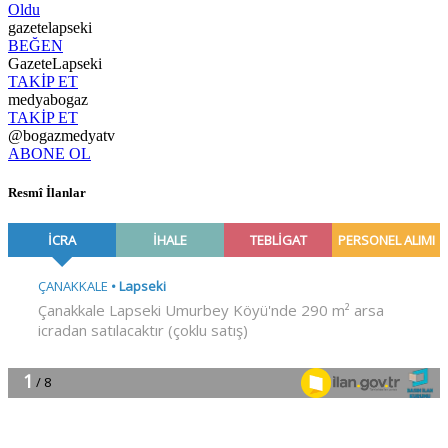
Oldu
gazetelapseki
BEĞEN
GazeteLapseki
TAKİP ET
medyabogaz
TAKİP ET
@bogazmedyatv
ABONE OL
Resmî İlanlar