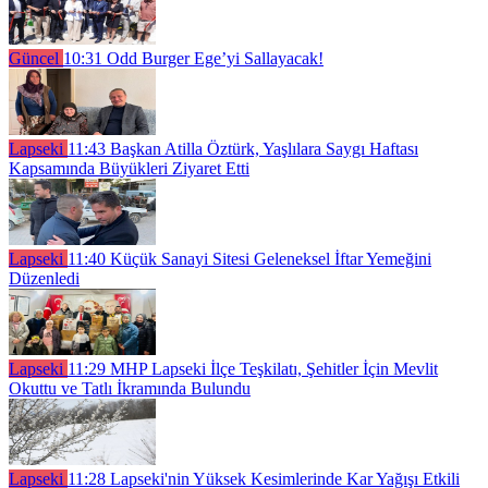
Güncel
10:31
Odd Burger Ege’yi Sallayacak!
Lapseki
11:43
Başkan Atilla Öztürk, Yaşlılara Saygı Haftası
Kapsamında Büyükleri Ziyaret Etti
Lapseki
11:40
Küçük Sanayi Sitesi Geleneksel İftar Yemeğini
Düzenledi
Lapseki
11:29
MHP Lapseki İlçe Teşkilatı, Şehitler İçin Mevlit
Okuttu ve Tatlı İkramında Bulundu
Lapseki
11:28
Lapseki'nin Yüksek Kesimlerinde Kar Yağışı Etkili