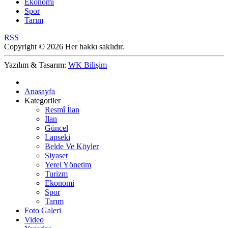
Ekonomi
Spor
Tarım
RSS
Copyright © 2026 Her hakkı saklıdır.
Yazılım & Tasarım:
WK Bilişim
Anasayfa
Kategoriler
Resmî İlan
İlan
Güncel
Lapseki
Belde Ve Köyler
Siyaset
Yerel Yönetim
Turizm
Ekonomi
Spor
Tarım
Foto Galeri
Video