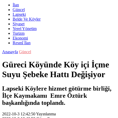
İlan
Güncel
Lapseki
Belde Ve Köyler
Siyaset
Yerel Yönetim
Turizm
Ekonomi
Resmî İlan
Anasayfa
Güncel
Güreci Köyünde Köy içi İçme
Suyu Şebeke Hattı Değişiyor
Lapseki Köylere hizmet götürme birliği,
İlçe Kaymakamı Emre Öztürk
başkanlığında toplandı.
2022-10-3 12:42:50
Yayınlanma