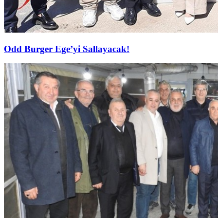
Odd Burger Ege’yi Sallayacak!