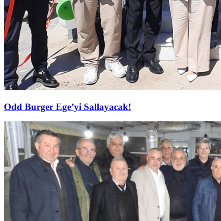
Odd Burger Ege’yi Sallayacak!