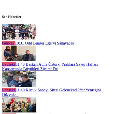
Son Haberler
Güncel
10:31
Odd Burger Ege’yi Sallayacak!
Lapseki
11:43
Başkan Atilla Öztürk, Yaşlılara Saygı Haftası
Kapsamında Büyükleri Ziyaret Etti
Lapseki
11:40
Küçük Sanayi Sitesi Geleneksel İftar Yemeğini
Düzenledi