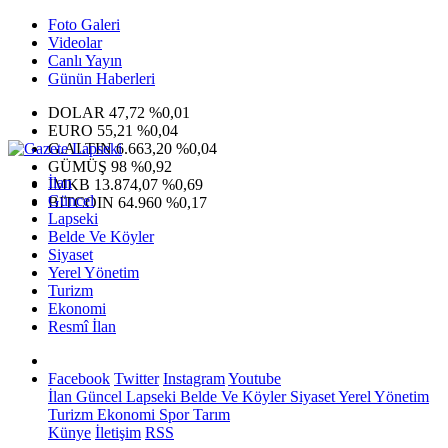
Foto Galeri
Videolar
Canlı Yayın
Günün Haberleri
DOLAR
47,72
%0,01
EURO
55,21
%0,04
G.ALTIN
6.663,20
%0,04
GÜMÜŞ
98
%0,92
İlan
IMKB
13.874,07
%0,69
Güncel
BITCOIN
64.960
%0,17
Lapseki
Belde Ve Köyler
Siyaset
Yerel Yönetim
Turizm
Ekonomi
Resmî İlan
Facebook
Twitter
Instagram
Youtube
İlan
Güncel
Lapseki
Belde Ve Köyler
Siyaset
Yerel Yönetim
Turizm
Ekonomi
Spor
Tarım
Künye
İletişim
RSS