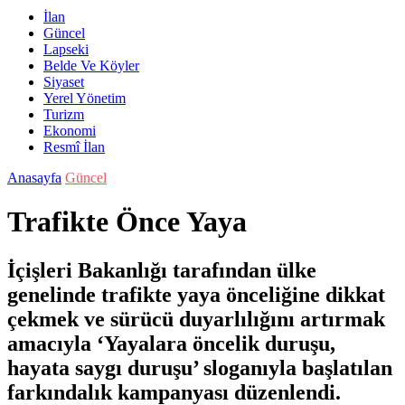
İlan
Güncel
Lapseki
Belde Ve Köyler
Siyaset
Yerel Yönetim
Turizm
Ekonomi
Resmî İlan
Anasayfa
Güncel
Trafikte Önce Yaya
İçişleri Bakanlığı tarafından ülke
genelinde trafikte yaya önceliğine dikkat
çekmek ve sürücü duyarlılığını artırmak
amacıyla ‘Yayalara öncelik duruşu,
hayata saygı duruşu’ sloganıyla başlatılan
farkındalık kampanyası düzenlendi.