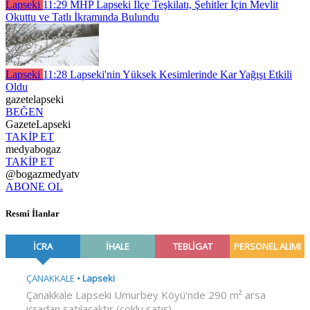
Lapseki
11:29
MHP Lapseki İlçe Teşkilatı, Şehitler İçin Mevlit
Okuttu ve Tatlı İkramında Bulundu
Lapseki
11:28
Lapseki'nin Yüksek Kesimlerinde Kar Yağışı Etkili
Oldu
gazetelapseki
BEĞEN
GazeteLapseki
TAKİP ET
medyabogaz
TAKİP ET
@bogazmedyatv
ABONE OL
Resmî İlanlar