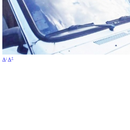
-
+
A
A