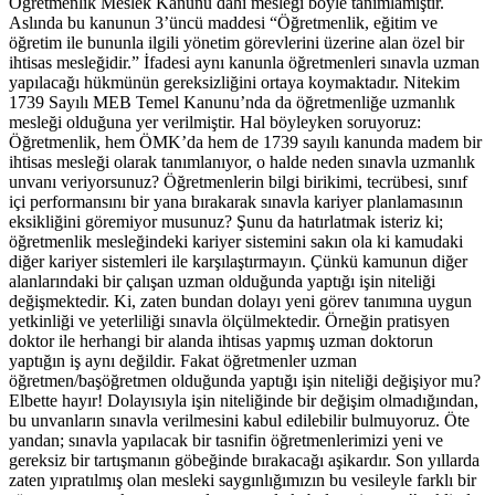
Öğretmenlik Meslek Kanunu dahi mesleği böyle tanımlamıştır.
Aslında bu kanunun 3’üncü maddesi “Öğretmenlik, eğitim ve
öğretim ile bununla ilgili yönetim görevlerini üzerine alan özel bir
ihtisas mesleğidir.” İfadesi aynı kanunla öğretmenleri sınavla uzman
yapılacağı hükmünün gereksizliğini ortaya koymaktadır. Nitekim
1739 Sayılı MEB Temel Kanunu’nda da öğretmenliğe uzmanlık
mesleği olduğuna yer verilmiştir. Hal böyleyken soruyoruz:
Öğretmenlik, hem ÖMK’da hem de 1739 sayılı kanunda madem bir
ihtisas mesleği olarak tanımlanıyor, o halde neden sınavla uzmanlık
unvanı veriyorsunuz? Öğretmenlerin bilgi birikimi, tecrübesi, sınıf
içi performansını bir yana bırakarak sınavla kariyer planlamasının
eksikliğini göremiyor musunuz? Şunu da hatırlatmak isteriz ki;
öğretmenlik mesleğindeki kariyer sistemini sakın ola ki kamudaki
diğer kariyer sistemleri ile karşılaştırmayın. Çünkü kamunun diğer
alanlarındaki bir çalışan uzman olduğunda yaptığı işin niteliği
değişmektedir. Ki, zaten bundan dolayı yeni görev tanımına uygun
yetkinliği ve yeterliliği sınavla ölçülmektedir. Örneğin pratisyen
doktor ile herhangi bir alanda ihtisas yapmış uzman doktorun
yaptığın iş aynı değildir. Fakat öğretmenler uzman
öğretmen/başöğretmen olduğunda yaptığı işin niteliği değişiyor mu?
Elbette hayır! Dolayısıyla işin niteliğinde bir değişim olmadığından,
bu unvanların sınavla verilmesini kabul edilebilir bulmuyoruz. Öte
yandan; sınavla yapılacak bir tasnifin öğretmenlerimizi yeni ve
gereksiz bir tartışmanın göbeğinde bırakacağı aşikardır. Son yıllarda
zaten yıpratılmış olan mesleki saygınlığımızın bu vesileyle farklı bir