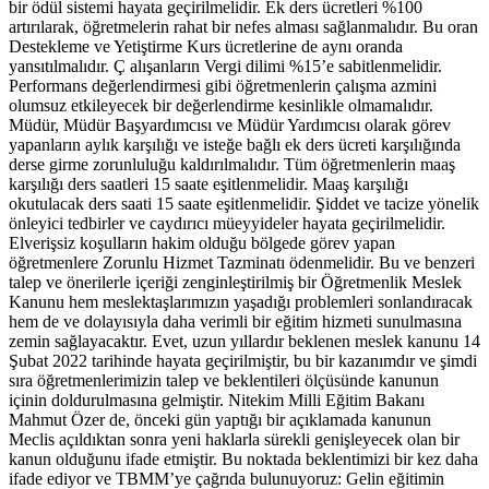
bir ödül sistemi hayata geçirilmelidir. Ek ders ücretleri %100
artırılarak, öğretmelerin rahat bir nefes alması sağlanmalıdır. Bu oran
Destekleme ve Yetiştirme Kurs ücretlerine de aynı oranda
yansıtılmalıdır. Ç alışanların Vergi dilimi %15’e sabitlenmelidir.
Performans değerlendirmesi gibi öğretmenlerin çalışma azmini
olumsuz etkileyecek bir değerlendirme kesinlikle olmamalıdır.
Müdür, Müdür Başyardımcısı ve Müdür Yardımcısı olarak görev
yapanların aylık karşılığı ve isteğe bağlı ek ders ücreti karşılığında
derse girme zorunluluğu kaldırılmalıdır. Tüm öğretmenlerin maaş
karşılığı ders saatleri 15 saate eşitlenmelidir. Maaş karşılığı
okutulacak ders saati 15 saate eşitlenmelidir. Şiddet ve tacize yönelik
önleyici tedbirler ve caydırıcı müeyyideler hayata geçirilmelidir.
Elverişsiz koşulların hakim olduğu bölgede görev yapan
öğretmenlere Zorunlu Hizmet Tazminatı ödenmelidir. Bu ve benzeri
talep ve önerilerle içeriği zenginleştirilmiş bir Öğretmenlik Meslek
Kanunu hem meslektaşlarımızın yaşadığı problemleri sonlandıracak
hem de ve dolayısıyla daha verimli bir eğitim hizmeti sunulmasına
zemin sağlayacaktır. Evet, uzun yıllardır beklenen meslek kanunu 14
Şubat 2022 tarihinde hayata geçirilmiştir, bu bir kazanımdır ve şimdi
sıra öğretmenlerimizin talep ve beklentileri ölçüsünde kanunun
içinin doldurulmasına gelmiştir. Nitekim Milli Eğitim Bakanı
Mahmut Özer de, önceki gün yaptığı bir açıklamada kanunun
Meclis açıldıktan sonra yeni haklarla sürekli genişleyecek olan bir
kanun olduğunu ifade etmiştir. Bu noktada beklentimizi bir kez daha
ifade ediyor ve TBMM’ye çağrıda bulunuyoruz: Gelin eğitimin