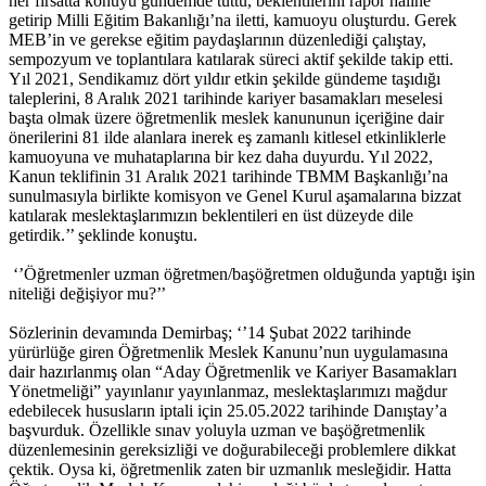
her fırsatta konuyu gündemde tuttu, beklentilerini rapor haline
getirip Milli Eğitim Bakanlığı’na iletti, kamuoyu oluşturdu. Gerek
MEB’in ve gerekse eğitim paydaşlarının düzenlediği çalıştay,
sempozyum ve toplantılara katılarak süreci aktif şekilde takip etti.
Yıl 2021, Sendikamız dört yıldır etkin şekilde gündeme taşıdığı
taleplerini, 8 Aralık 2021 tarihinde kariyer basamakları meselesi
başta olmak üzere öğretmenlik meslek kanununun içeriğine dair
önerilerini 81 ilde alanlara inerek eş zamanlı kitlesel etkinliklerle
kamuoyuna ve muhataplarına bir kez daha duyurdu. Yıl 2022,
Kanun teklifinin 31 Aralık 2021 tarihinde TBMM Başkanlığı’na
sunulmasıyla birlikte komisyon ve Genel Kurul aşamalarına bizzat
katılarak meslektaşlarımızın beklentileri en üst düzeyde dile
getirdik.’’ şeklinde konuştu.
‘’Öğretmenler uzman öğretmen/başöğretmen olduğunda yaptığı işin
niteliği değişiyor mu?’’
Sözlerinin devamında Demirbaş; ‘’14 Şubat 2022 tarihinde
yürürlüğe giren Öğretmenlik Meslek Kanunu’nun uygulamasına
dair hazırlanmış olan “Aday Öğretmenlik ve Kariyer Basamakları
Yönetmeliği” yayınlanır yayınlanmaz, meslektaşlarımızı mağdur
edebilecek hususların iptali için 25.05.2022 tarihinde Danıştay’a
başvurduk. Özellikle sınav yoluyla uzman ve başöğretmenlik
düzenlemesinin gereksizliği ve doğurabileceği problemlere dikkat
çektik. Oysa ki, öğretmenlik zaten bir uzmanlık mesleğidir. Hatta