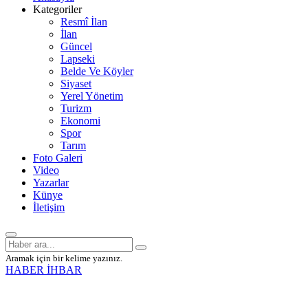
Kategoriler
Resmî İlan
İlan
Güncel
Lapseki
Belde Ve Köyler
Siyaset
Yerel Yönetim
Turizm
Ekonomi
Spor
Tarım
Foto Galeri
Video
Yazarlar
Künye
İletişim
Aramak için bir kelime yazınız.
HABER İHBAR