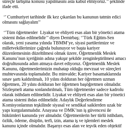
süreçte tartışma konusu yapılmasını asla kabul etmiyoruz.’’ şeklinde
ifade etti.
‘’ Cumhuriyet tarihinde ilk kez çıkarılan bu kanunun tatmin edici
olmasını sağlayalım’’
‘’Tüm öğretmenler Liyakat ve ehliyeti esas alan bir yönetici atama
sistemi ihdas edilmelidir’’ diyen Demirbaş; ‘’Türk Eğitim-Sen
olarak, yeni yasama yılında TBMM’ye, siyasi partilerimize ve
milletvekillerimize çağrıda bulunuyor ve başta kariyer
düzenlemesinin düzeltilmesi olmak üzere, Öğretmenlik Meslek
Kanunu’nun içeriğinin adına yakışır şekilde zenginleştirilmesi amacı
doğrultusunda adım atmaya davet ediyoruz. Öğretmenlik Meslek
Kanunu, öğretmenlerimizin muhatap olduğu mevzuat ve süreçleri
muhtevasında toplamalıdır. Bu minvalde; Kariyer basamaklarında
sınav şartı kaldırılmalı, 10 yılını dolduran her öğretmen uzman
öğretmen, 20 yılını dolduran her öğretmen başöğretmen olmalıdır.
Sözleşmeli atama sonlandırılmalı, Tüm öğretmenler sadece kadrolu
olarak istihdam edilmelidir. Liyakat ve ehliyeti esas alan bir yönetici
atama sistemi ihdas edilmelidir. Adaylık Değerlendirme
Komisyonlarının teşkilinde siyasal ve sendikal saiklerden uzak bir
yapı kurgulanmalıdır. Anayasa ve DMK’nın iş güvencesi ile
hükümleri kanunda yer almalıdır. Öğretmenlerin her türlü istihdam,
özlük, ödeme, disiplin, terfi, izin, atama iş ve işlemleri meslek
kanunu içinde olmalıdır. Başarıyı esas alan ve teşvik eden objektif