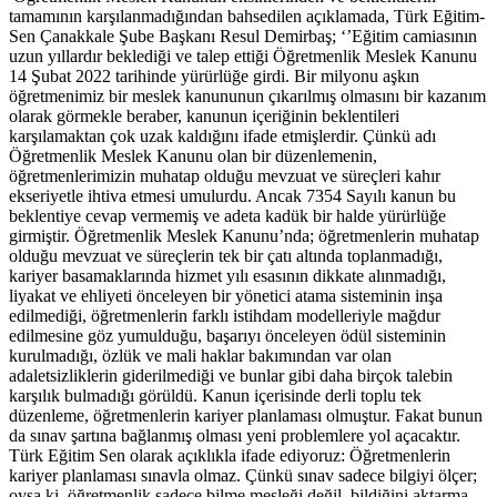
tamamının karşılanmadığından bahsedilen açıklamada, Türk Eğitim-
Sen Çanakkale Şube Başkanı Resul Demirbaş; ‘’Eğitim camiasının
uzun yıllardır beklediği ve talep ettiği Öğretmenlik Meslek Kanunu
14 Şubat 2022 tarihinde yürürlüğe girdi. Bir milyonu aşkın
öğretmenimiz bir meslek kanununun çıkarılmış olmasını bir kazanım
olarak görmekle beraber, kanunun içeriğinin beklentileri
karşılamaktan çok uzak kaldığını ifade etmişlerdir. Çünkü adı
Öğretmenlik Meslek Kanunu olan bir düzenlemenin,
öğretmenlerimizin muhatap olduğu mevzuat ve süreçleri kahır
ekseriyetle ihtiva etmesi umulurdu. Ancak 7354 Sayılı kanun bu
beklentiye cevap vermemiş ve adeta kadük bir halde yürürlüğe
girmiştir. Öğretmenlik Meslek Kanunu’nda; öğretmenlerin muhatap
olduğu mevzuat ve süreçlerin tek bir çatı altında toplanmadığı,
kariyer basamaklarında hizmet yılı esasının dikkate alınmadığı,
liyakat ve ehliyeti önceleyen bir yönetici atama sisteminin inşa
edilmediği, öğretmenlerin farklı istihdam modelleriyle mağdur
edilmesine göz yumulduğu, başarıyı önceleyen ödül sisteminin
kurulmadığı, özlük ve mali haklar bakımından var olan
adaletsizliklerin giderilmediği ve bunlar gibi daha birçok talebin
karşılık bulmadığı görüldü. Kanun içerisinde derli toplu tek
düzenleme, öğretmenlerin kariyer planlaması olmuştur. Fakat bunun
da sınav şartına bağlanmış olması yeni problemlere yol açacaktır.
Türk Eğitim Sen olarak açıklıkla ifade ediyoruz: Öğretmenlerin
kariyer planlaması sınavla olmaz. Çünkü sınav sadece bilgiyi ölçer;
oysa ki, öğretmenlik sadece bilme mesleği değil, bildiğini aktarma