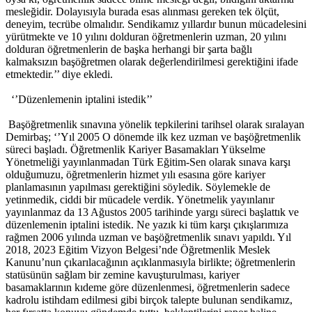
mesleğidir. Dolayısıyla burada esas alınması gereken tek ölçüt,
deneyim, tecrübe olmalıdır. Sendikamız yıllardır bunun mücadelesini
yürütmekte ve 10 yılını dolduran öğretmenlerin uzman, 20 yılını
dolduran öğretmenlerin de başka herhangi bir şarta bağlı
kalmaksızın başöğretmen olarak değerlendirilmesi gerektiğini ifade
etmektedir.’’ diye ekledi.
‘’Düzenlemenin iptalini istedik’’
Başöğretmenlik sınavına yönelik tepkilerini tarihsel olarak sıralayan
Demirbaş; ‘’Yıl 2005 O dönemde ilk kez uzman ve başöğretmenlik
süreci başladı. Öğretmenlik Kariyer Basamakları Yükselme
Yönetmeliği yayınlanmadan Türk Eğitim-Sen olarak sınava karşı
olduğumuzu, öğretmenlerin hizmet yılı esasına göre kariyer
planlamasının yapılması gerektiğini söyledik. Söylemekle de
yetinmedik, ciddi bir mücadele verdik. Yönetmelik yayınlanır
yayınlanmaz da 13 Ağustos 2005 tarihinde yargı süreci başlattık ve
düzenlemenin iptalini istedik. Ne yazık ki tüm karşı çıkışlarımıza
rağmen 2006 yılında uzman ve başöğretmenlik sınavı yapıldı. Yıl
2018, 2023 Eğitim Vizyon Belgesi’nde Öğretmenlik Meslek
Kanunu’nun çıkarılacağının açıklanmasıyla birlikte; öğretmenlerin
statüsünün sağlam bir zemine kavuşturulması, kariyer
basamaklarının kıdeme göre düzenlenmesi, öğretmenlerin sadece
kadrolu istihdam edilmesi gibi birçok talepte bulunan sendikamız,