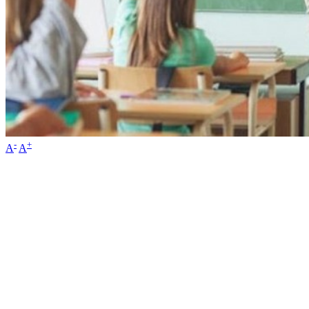
-
+
A
A