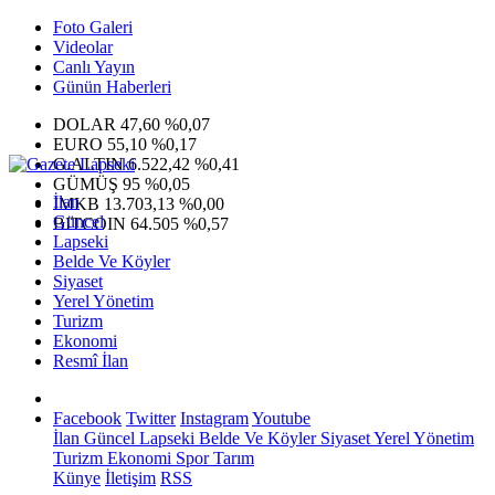
Foto Galeri
Videolar
Canlı Yayın
Günün Haberleri
DOLAR
47,60
%0,07
EURO
55,10
%0,17
G.ALTIN
6.522,42
%0,41
GÜMÜŞ
95
%0,05
İlan
IMKB
13.703,13
%0,00
Güncel
BITCOIN
64.505
%0,57
Lapseki
Belde Ve Köyler
Siyaset
Yerel Yönetim
Turizm
Ekonomi
Resmî İlan
Facebook
Twitter
Instagram
Youtube
İlan
Güncel
Lapseki
Belde Ve Köyler
Siyaset
Yerel Yönetim
Turizm
Ekonomi
Spor
Tarım
Künye
İletişim
RSS