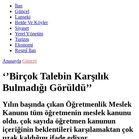
İlan
Güncel
Lapseki
Belde Ve Köyler
Siyaset
Yerel Yönetim
Turizm
Ekonomi
Resmî İlan
Anasayfa
Güncel
‘’Birçok Talebin Karşılık
Bulmadığı Görüldü’’
Yılın başında çıkan Öğretmenlik Meslek
Kanunu tüm öğretmenin meslek kanunu
oldu. çok sayıda öğretmen kanunun
içeriğinin beklentileri karşılamaktan çok
uzak kaldığını ifade ediyor.