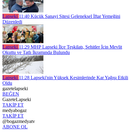
Lapseki
11:40
Küçük Sanayi Sitesi Geleneksel İftar Yemeğini
Düzenledi
Lapseki
11:29
MHP Lapseki İlçe Teşkilatı, Şehitler İçin Mevlit
Okuttu ve Tatlı İkramında Bulundu
Lapseki
11:28
Lapseki'nin Yüksek Kesimlerinde Kar Yağışı Etkili
Oldu
gazetelapseki
BEĞEN
GazeteLapseki
TAKİP ET
medyabogaz
TAKİP ET
@bogazmedyatv
ABONE OL