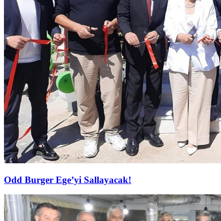
Odd Burger Ege’yi Sallayacak!